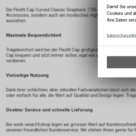
Damit Sie uns
Die Flexfit Cap Curved Classic Snapback 7706 besticht durch ihr
Cookies und äh
Accessoire, sondern auch ein modisches Highlight für jeden Look. 
Ihre Daten ver
aussehen.
Maximale Bequemlichkeit
Datenschutzerkl
Tragekomfort wird bei der Flexfit Cap großgeschrieben. Die innova
Cap bequem und sitzt immer sicher, egal wie aktiv Sie sind. Ob auf
verdienen.
Vielseitige Nutzung
Dank ihrer schlichten, aber stilvollen Farbvariationen lässt sich 
oder einfach für alle, die Wert auf Qualität und Design legen. Tr
Direkter Service und schnelle Lieferung
Bei work-wear24.shop legen wir grossen Wert auf Kundenzufriede
unseren freundlichen Kundenservice. Wir stehen Ihnen gerne für F