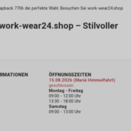
Snapback 7706 die perfekte Wahl. Besuchen Sie work-wear24.shop
gs über eine
 work-wear24.shop – Stilvoller
pielsweise
line-
erung der
Nutzer. Für
er
sten.
e-
ORMATIONEN
ÖFFNUNGSZEITEN
15.08.2026 (Mariä Himmelfahrt)
geschlossen
gle AdWords
Montag - Freitag
 um einen
09:00 - 12:00 Uhr
13:30 - 18:00 Uhr
n 4, Irland,
Samstag
09:00 - 13:00 Uhr
 unseres
erarbeitung
 auch Art. 6