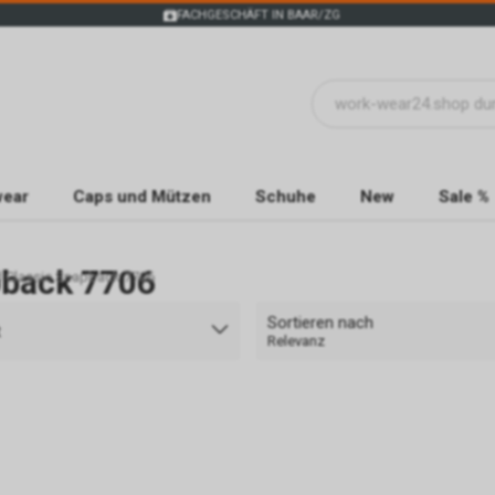
FACHGESCHÄFT IN BAAR/ZG
wear
Caps und Mützen
Schuhe
New
Sale %
pback 7706
ed Classic Snapback 7706
Sortieren nach
t
Relevanz