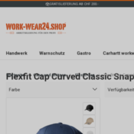
GRATISLIEFERUNG AB CHF 200.-
Handwerk
Warnschutz
Gastro
Carhartt work
Flexfit Cap Curved Classic Sna
Startseite
Caps und Mützen
Flexfit Cap
Flexfit Cap Curv
Farbe
Verfügbarkei