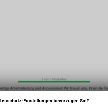
1
von
1
Produkten
tige Arbeitskleidung und Accessoires! Wir freuen uns, Ihnen die Fl
ragekomfort.
tenschutz-Einstellungen bevorzugen Sie?