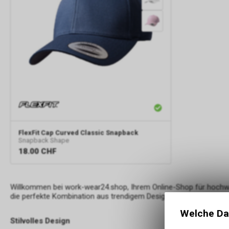
FlexFit
Cap Curved Classic Snapback
Snapback Shape
18.00
CHF
Willkommen bei work-wear24.shop, Ihrem Online-Shop für hochwer
die perfekte Kombination aus trendigem Design und optimalem T
Welche Da
Stilvolles Design