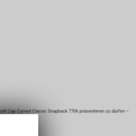
exfit Cap Curved Classic Snapback 7706 präsentieren zu dürfen –