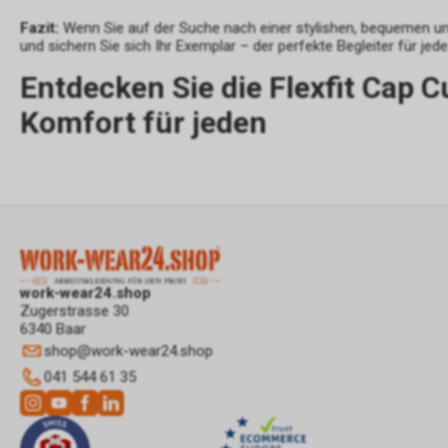
Fazit:
Wenn Sie auf der Suche nach einer stylishen, bequemen un
und sichern Sie sich Ihr Exemplar – der perfekte Begleiter für jed
Entdecken Sie die Flexfit Cap 
Komfort für jeden
work-wear24.shop
Zugerstrasse 30
6340 Baar
shop
@
work-wear24.shop
041 544 61 35