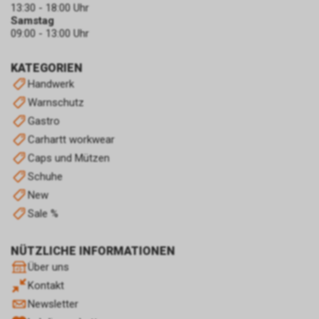
13:30 - 18:00 Uhr
Endgerät. Diese sog.
Samstag
Conversion-Cookies verlieren
09:00 - 13:00 Uhr
mit Ablauf von 30 Tagen ihre
Gültigkeit und dienen im Übrigen
KATEGORIEN
nicht Ihrer persönlichen
Handwerk
Identifikation.
Warnschutz
Sofern das Cookie noch gültig
ist und Sie eine bestimmte Seite
Gastro
unseres Internetauftritts
Carhartt workwear
besuchen, können sowohl wir
Caps und Mützen
als auch Google auswerten,
Schuhe
dass Sie auf eine unserer bei
Google platzierten Anzeigen
New
geklickt haben und dass Sie
Sale %
anschliessend auf unseren
Internetauftritt weitergeleitet
NÜTZLICHE INFORMATIONEN
worden sind.
Über uns
Durch die so eingeholten
Informationen erstellt Google
Kontakt
uns eine Statistik über den
Newsletter
Besuch unseres