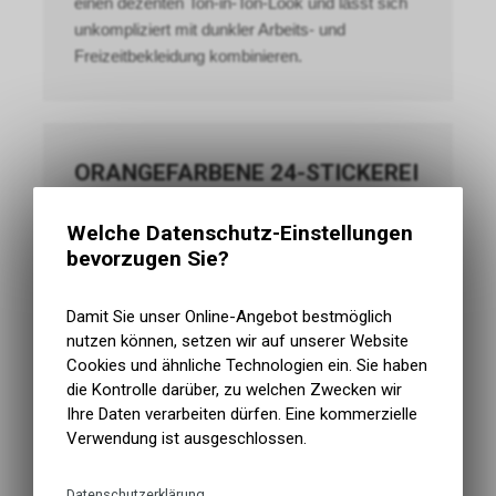
einen dezenten Ton-in-Ton-Look und lässt sich
unkompliziert mit dunkler Arbeits- und
Freizeitbekleidung kombinieren.
ORANGEFARBENE 24-STICKEREI
Die orangefarbene Stickerei setzt einen gut
Welche Datenschutz-Einstellungen
sichtbaren Kontrast zur schwarzen Cap und
bevorzugen Sie?
sorgt für einen markanteren Auftritt.
Damit Sie unser Online-Angebot bestmöglich
nutzen können, setzen wir auf unserer Website
Cookies und ähnliche Technologien ein. Sie haben
die Kontrolle darüber, zu welchen Zwecken wir
DEZENTE ODER
Ihre Daten verarbeiten dürfen. Eine kommerzielle
Verwendung ist ausgeschlossen.
KONTRASTREICHE STICKEREI
AUSWÄHLEN
Datenschutzerklärung