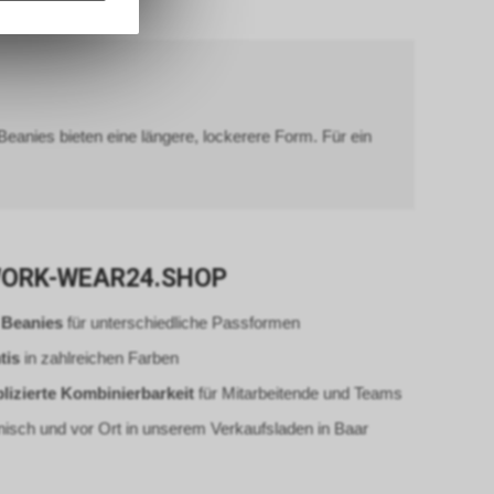
nformationen
er Google
eanies bieten eine längere, lockerere Form. Für ein
ien, die auf
tzung der
formationen
rver von
 WORK-WEAR24.SHOP
 Beanies
für unterschiedliche Passformen
gs über eine
pielsweise
tis
in zahlreichen Farben
line-
izierte Kombinierbarkeit
für Mitarbeitende und Teams
erung der
Nutzer. Für
nisch und vor Ort in unserem Verkaufsladen in Baar
er
sten.
e-