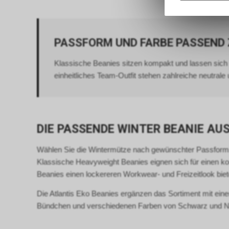
PASSFORM UND FARBE PASSEND
Klassische Beanies sitzen kompakt und lassen sich v
einheitliches Team-Outfit stehen zahlreiche neutrale
DIE PASSENDE WINTER BEANIE A
Wählen Sie die Wintermütze nach gewünschter Passform,
Klassische Heavyweight Beanies eignen sich für einen k
Beanies einen lockereren Workwear- und Freizeitlook biet
Die Atlantis Eko Beanies ergänzen das Sortiment mit eine
Bündchen und verschiedenen Farben von Schwarz und Na