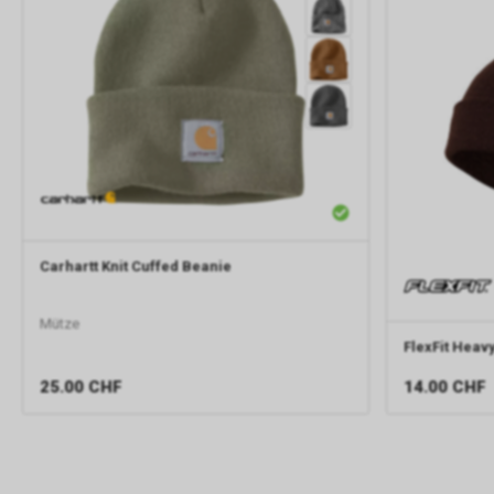
Carhartt
Knit Cuffed Beanie
Mütze
FlexFit
Heavy
25.00
CHF
14.00
CHF