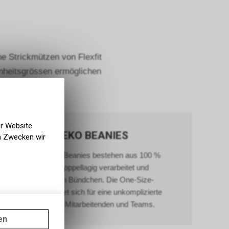
e Strickmützen von Flexfit
inheitsgrössen ermöglichen
eien.
er Website
ATLANTIS EKO BEANIES
en Zwecken wir
Die Atlantis Eko Beanies bestehen aus 100 %
Polyacryl, sind doppellagig verarbeitet und
verfügen über ein Bündchen. Die One-Size-
Ausführung eignet sich für eine unkomplizierte
Ausstattung von Mitarbeitenden und Teams.
gen auf
ots, wie die
en
ass die