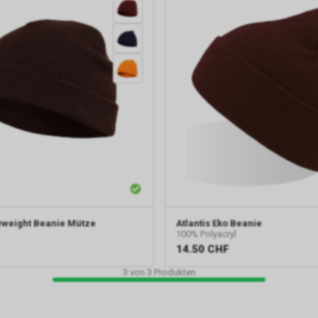
weight Beanie Mütze
Atlantis
Eko Beanie
100% Polyacryl
14.50
CHF
3
von
3
Produkten