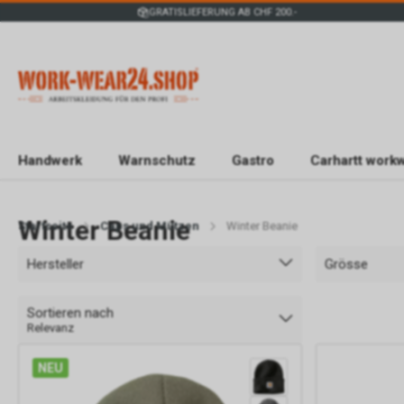
GRATISLIEFERUNG AB CHF 200.-
Handwerk
Warnschutz
Gastro
Carhartt work
Winter Beanie
Startseite
Caps und Mützen
Winter Beanie
Hersteller
Grösse
Sortieren nach
Relevanz
NEU