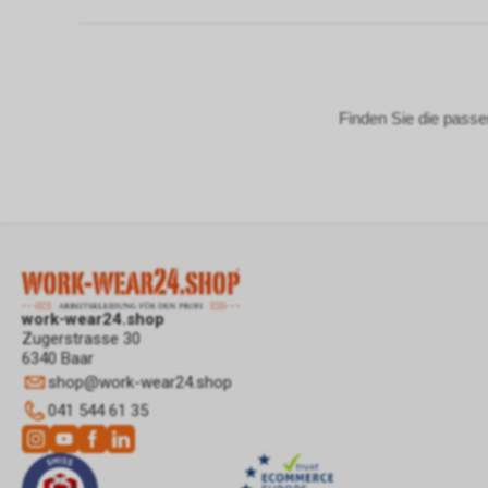
Finden Sie die passen
work-wear24.shop
Zugerstrasse 30
6340 Baar
shop
@
work-wear24.shop
041 544 61 35