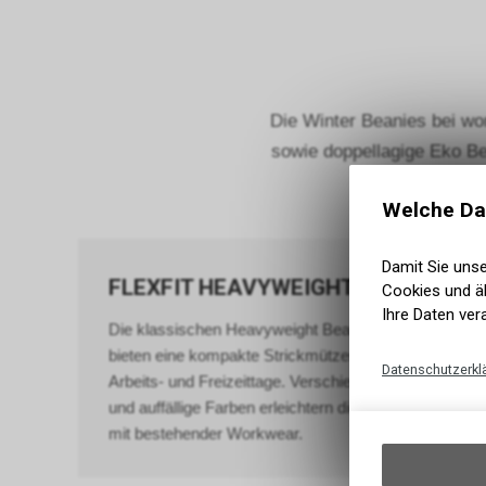
Die Winter Beanies bei wo
sowie doppellagige Eko Be
eine
Welche Da
Damit Sie uns
FLEXFIT HEAVYWEIGHT BEANIES
Cookies und äh
Ihre Daten ver
Die klassischen Heavyweight Beanies von Flexfit
bieten eine kompakte Strickmützenform für kühle
Datenschutzerkl
Arbeits- und Freizeittage. Verschiedene gedeckte
und auffällige Farben erleichtern die Kombination
mit bestehender Workwear.