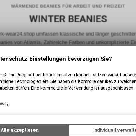
WÄRMENDE BEANIES FÜR ARBEIT UND FREIZEIT
WINTER BEANIES
rk-wear24.shop umfassen klassische und länger geschnitten
anies von Atlantis. Zahlreiche Farben und unkomplizierte E
 passende Auswahl für Arbeit, Freizeit und kühle Tage im Fr
tenschutz-Einstellungen bevorzugen Sie?
er Online-Angebot bestmöglich nutzen können, setzen wir auf unser
HEAVYWEIGHT LONG BEANIES
nliche Technologien ein. Sie haben die Kontrolle darüber, zu welch
arbeiten dürfen. Eine kommerzielle Verwendung ist ausgeschlossen.
Die länger geschnittenen Flexfit Long Beanies
bieten eine lässigere Passform und stehen unter
ärung
anderem in Orange, Braun, Charcoal, Maroon,
Technische Funktionen
Navy und Royal zur Auswahl.
Wir erfassen und speichern bestimmte Interaktionen und Einstellun
Ihrem Gerät, um die grundlegenden Funktionen unseres Online-Angeb
Alle akzeptieren
Individuell verwalt
Verwendung des Warenkorbs, zu ermöglichen. Bitte beachten Sie, d