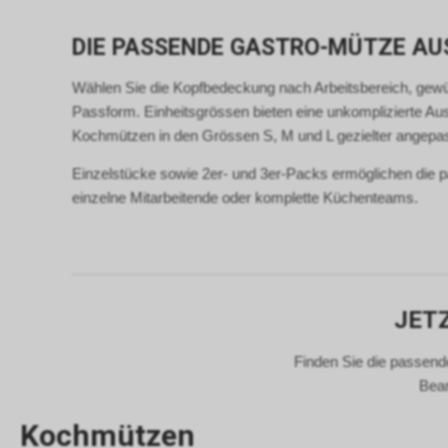
DIE PASSENDE GASTRO-MÜTZE A
Wählen Sie die Kopfbedeckung nach Arbeitsbereich, gewü
Passform. Einheitsgrössen bieten eine unkomplizierte A
Kochmützen in den Grössen S, M und L gezielter angepa
Einzelstücke sowie 2er- und 3er-Packs ermöglichen die 
einzelne Mitarbeitende oder komplette Küchenteams.
JET
Finden Sie die passen
Bean
Kochmützen