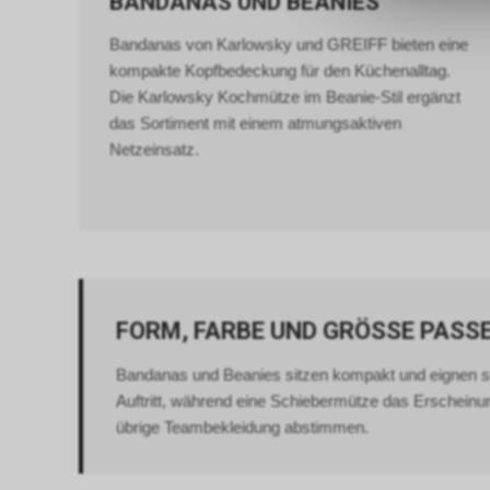
BANDANAS UND BEANIES
Bandanas von Karlowsky und GREIFF bieten eine
kompakte Kopfbedeckung für den Küchenalltag.
Die Karlowsky Kochmütze im Beanie-Stil ergänzt
das Sortiment mit einem atmungsaktiven
Netzeinsatz.
FORM, FARBE UND GRÖSSE PAS
Bandanas und Beanies sitzen kompakt und eignen si
Auftritt, während eine Schiebermütze das Erscheinu
übrige Teambekleidung abstimmen.