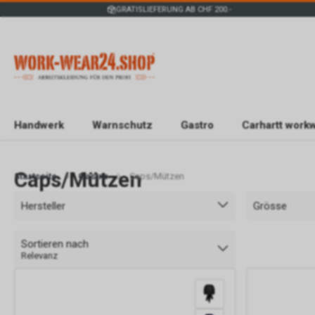
GRATISLIEFERUNG AB CHF 200.-
Handwerk
Warnschutz
Gastro
Carhartt work
Caps/Mützen
Startseite
Gastro
Caps/Mützen
Hersteller
Grösse
Sortieren nach
Relevanz