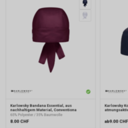
Karlowsky
Bandana Essential, aus
Karlowsky
K
nachhaltigem Material, Conventiona
atmungsakti
65% Polyester / 35% Baumwolle
8.00
CHF
ab
9.00 CH