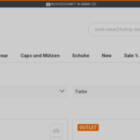
FACHGESCHÄFT IN BAAR/ZG
wear
Caps und Mützen
Schuhe
New
Sale %
Farbe
OUTLET