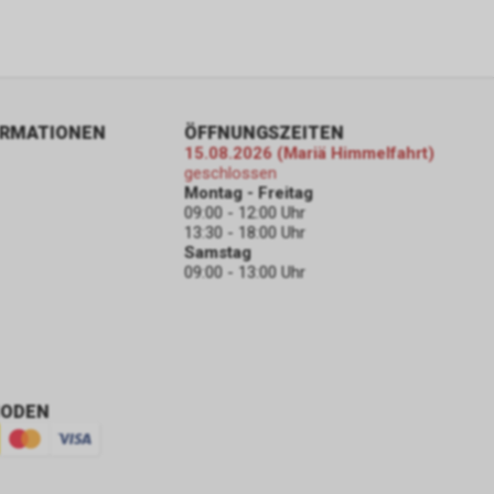
ds
 diesem
nnen Sie
eichzeitig
ür
ORMATIONEN
ÖFFNUNGSZEITEN
konkret
15.08.2026 (Mariä Himmelfahrt)
die
geschlossen
Montag - Freitag
nden sich an
09:00 - 12:00 Uhr
13:30 - 18:00 Uhr
Samstag
09:00 - 13:00 Uhr
dere zu den
che
HODEN
er Google
folgend nur