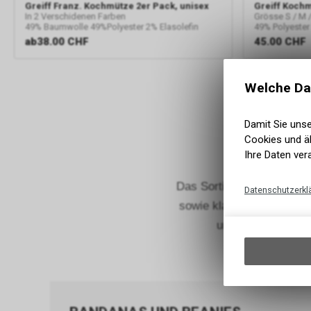
Greiff
Franz. Kochmütze 2er Pack, unisex
Greiff
Kochm
In 2 Verschidenen Farben
Grösse S / M /
49% Baumwolle 49%Polyester 2% Elasolefin
49% Polyester
ab
38.00 CHF
45.00
CHF
Welche Da
Damit Sie uns
Cookies und äh
Ihre Daten ver
Das Sortiment an Gastro
Datenschutzerkl
sowie klassische und fr
und Verpackungsei