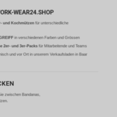
gle AdWords
 um einen
 WORK-WEAR24.SHOP
n 4, Irland,
r- und Kochmützen
für unterschiedliche
 unseres
erarbeitung
 auch Art. 6
 GREIFF
in verschiedenen Farben und Grössen
lyse,
e 2er- und 3er-Packs
für Mitarbeitende und Teams
tts.
t das von uns
nisch und vor Ort in unserem Verkaufsladen in Baar
se sog.
t und dienen
eres
werten, dass
CKEN
 und dass
sind.
Sie zwischen Bandanas,
istik über
tzen.
 geklickt