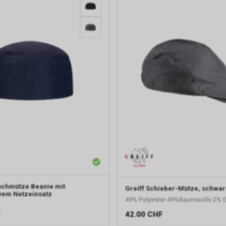
ochmütze Beanie mit
Greiff
Schieber-Mütze, schwar
vem Netzeinsatz
49% Polyester 49%Baumwolle 2% El
F
42.00
CHF