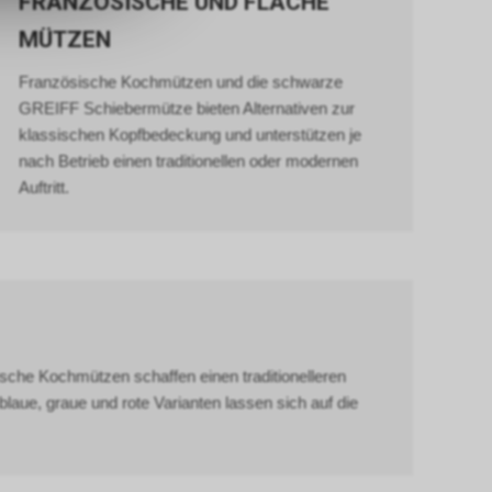
FRANZÖSISCHE UND FLACHE
MÜTZEN
er Google
ien, die auf
Französische Kochmützen und die schwarze
tzung der
GREIFF Schiebermütze bieten Alternativen zur
formationen
klassischen Kopfbedeckung und unterstützen je
rver von
nach Betrieb einen traditionellen oder modernen
Auftritt.
gs über eine
pielsweise
line-
erung der
Nutzer. Für
er
che Kochmützen schaffen einen traditionelleren
sten.
aue, graue und rote Varianten lassen sich auf die
e-