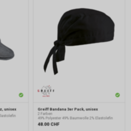
z, unisex
Greiff
Bandana 3er Pack, unisex
2 Farben
astolefin
49% Polyester 49% Baumwolle 2% Elastolefin
48.00
CHF