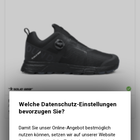
Solid Gear
Bound Low, ESD, schwarz
Welche Datenschutz-Einstellungen
Arbeitsschuhe, Rutschhemmend
bevorzugen Sie?
169.00
CHF
8
von
8
Produkten
Damit Sie unser Online-Angebot bestmöglich
nutzen können, setzen wir auf unserer Website