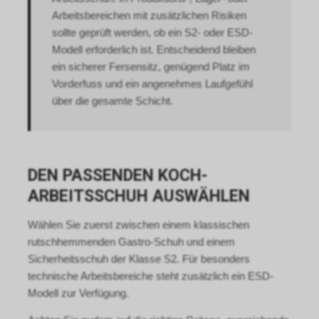
Internetauftritts.
Arbeitsbereichen mit zusätzlichen Risiken
Falls Sie auf eine von Google
sollte geprüft werden, ob ein S2- oder ESD-
geschaltete Anzeige klicken,
Modell erforderlich ist. Entscheidend bleiben
speichert das von uns
ein sicherer Fersensitz, genügend Platz im
eingesetzte Conversion-
Vorderfuss und ein angenehmes Laufgefühl
Tracking ein Cookie auf Ihrem
über die gesamte Schicht.
Endgerät. Diese sog.
Conversion-Cookies verlieren
mit Ablauf von 30 Tagen ihre
Gültigkeit und dienen im Übrigen
nicht Ihrer persönlichen
DEN PASSENDEN KOCH-
Identifikation.
Sofern das Cookie noch gültig
ARBEITSSCHUH AUSWÄHLEN
ist und Sie eine bestimmte Seite
unseres Internetauftritts
Wählen Sie zuerst zwischen einem klassischen
besuchen, können sowohl wir
rutschhemmenden Gastro-Schuh und einem
als auch Google auswerten,
Sicherheitsschuh der Klasse S2. Für besonders
dass Sie auf eine unserer bei
technische Arbeitsbereiche steht zusätzlich ein ESD-
Google platzierten Anzeigen
Modell zur Verfügung.
geklickt haben und dass Sie
anschliessend auf unseren