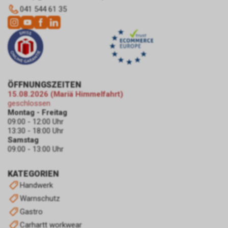
Möglichkeiten der Unterbindung
041 544 61 35
der Datennutzung an.
Einsatz von Google
Remarketing
In unserem Internetauftritt
setzen wir die Remarketing-
oder „Ähnliche Zielgruppen“-
Funktion ein. Es handelt sich
ÖFFNUNGSZEITEN
hierbei um einen Dienst der
15.08.2026 (Mariä Himmelfahrt)
geschlossen
Google Ireland Limited, Gordon
Montag - Freitag
House, Barrow Street, Dublin 4,
09:00 - 12:00 Uhr
Irland, nachfolgend nur „Google“
13:30 - 18:00 Uhr
genannt.
Samstag
Wir nutzen diese Funktion, um
09:00 - 13:00 Uhr
interessenbezogene,
personalisierte Werbung auf
KATEGORIEN
Internetseiten Dritter, die
Handwerk
ebenfalls an dem Werbe-
Warnschutz
Netzwerk von Google
teilnehmen, zu schalten.
Gastro
Im Falle einer von Ihnen erteilten
Carhartt workwear