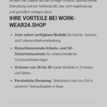
Achten Sie zudem auf die richtige Grösse, ausreichende
Internetauftritt weitergeleitet
Dämpfung und ein Sohlenprofil, das sich regelmässig
worden sind.
und gründlich reinigen lässt.
Durch die so eingeholten
IHRE VORTEILE BEI WORK-
Informationen erstellt Google
uns eine Statistik über den
WEAR24.SHOP
Besuch unseres
Internetauftritts. Zudem
Acht sofort verfügbare Modelle
für Küche, Service
erhalten wir hierdurch
und Lebensmittelverarbeitung
Informationen über die Anzahl
der Nutzer, die auf unsere
Rutschhemmende Arbeits- und S2-
Anzeige(n) geklickt haben sowie
Sicherheitsschuhe
für unterschiedliche
über die anschliessend
Schutzanforderungen
aufgerufenen Seiten unseres
Grössen von 35 bis 50
sowie Modelle in Schwarz
Internetauftritts. Weder wir
noch Dritte, die ebenfalls
und Weiss
Google-AdWords einsetzten,
Persönliche Beratung:
Telefonisch und vor Ort in
werden hierdurch allerdings in
unserem Verkaufsladen in Baar
die Lage versetzt, Sie auf
diesem Wege zu identifizieren.
Durch die entsprechenden
Einstellungen Ihres Internet-