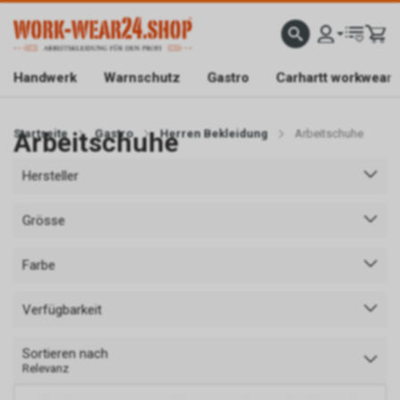
ATISLIEFERUNG AB CHF 200.-
FACHGESCHÄFT IN BAAR/ZG
SICHER EINKAUFEN DAN
Handwerk
Warnschutz
Gastro
Carhartt workwear
Startseite
Arbeitschuhe
Gastro
Herren Bekleidung
Arbeitschuhe
Hersteller
Grösse
Farbe
Verfügbarkeit
Sortieren nach
Relevanz