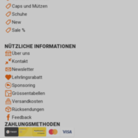
Einwilligung für diese
Caps und Mützen
Verarbeitung ist
Schuhe
Rechtsgrundlage Art. 6 Abs. 1 lit.
New
a DSGVO. Rechtsgrundlage kann
auch Art. 6 Abs. 1 lit. f DSGVO
Sale %
sein. Unser berechtigtes
Interesse liegt in der Analyse,
NÜTZLICHE INFORMATIONEN
Optimierung und dem
Über uns
wirtschaftlichen Betrieb unseres
Internetauftritts.
Kontakt
Damit dieser Werbe-Dienst
Newsletter
ermöglicht werden kann,
Lehrlingsrabatt
speichert Google während Ihres
Sponsoring
Besuchs unseres
Grössentabellen
Internetauftritts über Ihren
Internet-Browser ein Cookie mit
Versandkosten
einer Zahlenfolge auf Ihrem
Rücksendungen
Endgerät. Dieses Cookie erfasst
Feedback
in anonymisierter Form sowohl
ZAHLUNGSMETHODEN
Ihren Besuch als auch die
Nutzung unseres