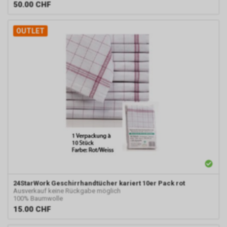
50.00
CHF
OUTLET
24StarWork
Geschirrhandtücher kariert 10er Pack rot
Ausverkauf keine Rückgabe möglich
100% Baumwolle
15.00
CHF