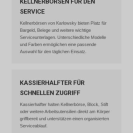
KELLNERBÖRSEN FÜR DEN
Informationen zu Google
Remarketing unter
SERVICE
https://www.google.com/privacy/ads/
an.
Kellnerbörsen von Karlowsky bieten Platz für
Bargeld, Belege und weitere wichtige
Serviceunterlagen. Unterschiedliche Modelle
und Farben ermöglichen eine passende
Auswahl für den täglichen Einsatz.
KASSIERHALFTER FÜR
SCHNELLEN ZUGRIFF
Kassierhalfter halten Kellnerbörse, Block, Stift
oder weitere Arbeitsutensilien direkt am Körper
griffbereit und unterstützen einen organisierten
Serviceablauf.