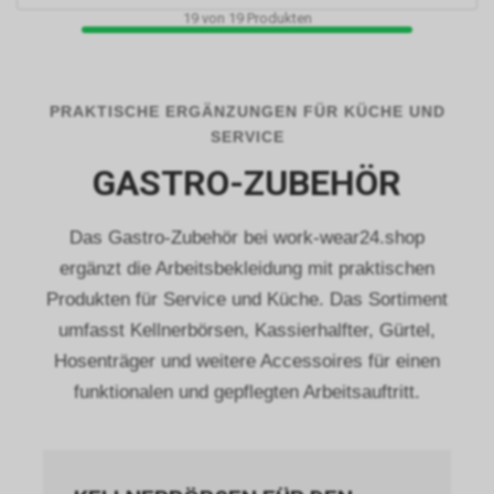
http://www.youronlinechoices.com/uk/your-
19
von
19
Produkten
ad-choices
oder
http://www.networkadvertising.org/choices/
per Opt-out deaktiviert werden.
PRAKTISCHE ERGÄNZUNGEN FÜR KÜCHE UND
Durch das sog. Cross-Device-
SERVICE
Marketing kann Google Ihr
GASTRO-ZUBEHÖR
Nutzungsverhalten unter
Umständen auch über mehrere
Endgeräte hinweg verfolgen,
Das Gastro-Zubehör bei work-wear24.shop
sodass Ihnen womöglich selbst
ergänzt die Arbeitsbekleidung mit praktischen
dann interessenbezogene,
personalisierte Werbung
Produkten für Service und Küche. Das Sortiment
angezeigt wird, wenn Sie das
umfasst Kellnerbörsen, Kassierhalfter, Gürtel,
Endgerät wechseln. Dies setzt
Hosenträger und weitere Accessoires für einen
allerdings voraus, dass Sie der
Verknüpfung Ihrer
funktionalen und gepflegten Arbeitsauftritt.
Browserverläufe mit Ihrem
bestehenden Google-Konto
zugestimmt haben.
Google bietet weitergehende