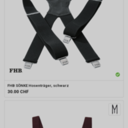
Rechtsgrundlage Art. 6 Abs. 1 lit.
a DSGVO. Rechtsgrundlage kann
auch Art. 6 Abs. 1 lit. f DSGVO
sein. Unser berechtigtes
Interesse liegt in der Analyse,
Optimierung und dem
wirtschaftlichen Betrieb unseres
Internetauftritts.
Damit dieser Werbe-Dienst
ermöglicht werden kann,
speichert Google während Ihres
Besuchs unseres
Internetauftritts über Ihren
Internet-Browser ein Cookie mit
FHB
SÖNKE Hosenträger, schwarz
einer Zahlenfolge auf Ihrem
30.00
CHF
Endgerät. Dieses Cookie erfasst
in anonymisierter Form sowohl
Ihren Besuch als auch die
Nutzung unseres
Internetauftritts.
Personenbezogene Daten wird