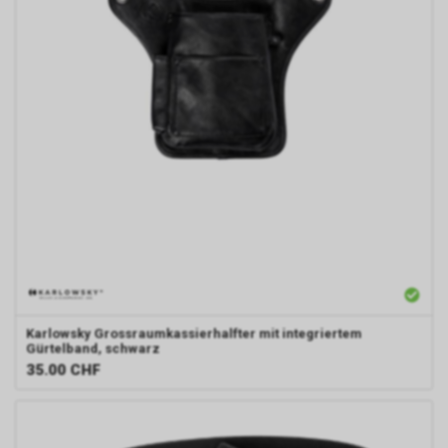
Durch die so eingeholten
Informationen erstellt Google
uns eine Statistik über den
Besuch unseres
Internetauftritts. Zudem
erhalten wir hierdurch
Informationen über die Anzahl
der Nutzer, die auf unsere
Anzeige(n) geklickt haben sowie
über die anschliessend
aufgerufenen Seiten unseres
Internetauftritts. Weder wir
noch Dritte, die ebenfalls
Google-AdWords einsetzten,
werden hierdurch allerdings in
die Lage versetzt, Sie auf
Karlowsky
Grossraumkassierhalfter mit integriertem
diesem Wege zu identifizieren.
Gürtelband, schwarz
Durch die entsprechenden
35.00
CHF
Einstellungen Ihres Internet-
Browsers können Sie zudem die
Installation der Cookies