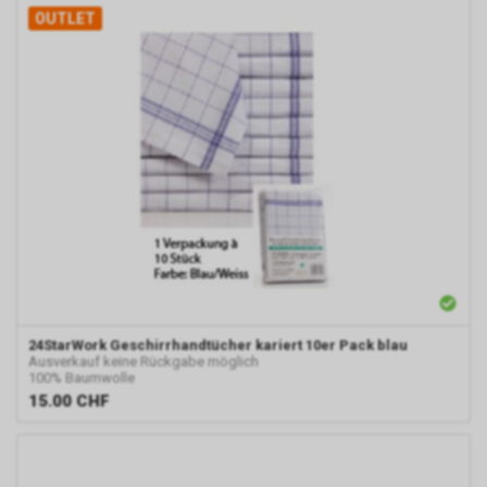
OUTLET
24StarWork
Geschirrhandtücher kariert 10er Pack blau
Ausverkauf keine Rückgabe möglich
100% Baumwolle
15.00
CHF