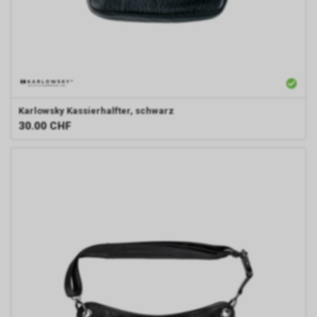
geschaltete Anzeige klicken,
speichert das von uns
eingesetzte Conversion-
Tracking ein Cookie auf Ihrem
Endgerät. Diese sog.
Conversion-Cookies verlieren
mit Ablauf von 30 Tagen ihre
Karlowsky
Kassierhalfter, schwarz
Gültigkeit und dienen im Übrigen
30.00
CHF
nicht Ihrer persönlichen
Identifikation.
Sofern das Cookie noch gültig
ist und Sie eine bestimmte Seite
unseres Internetauftritts
besuchen, können sowohl wir
als auch Google auswerten,
dass Sie auf eine unserer bei
Google platzierten Anzeigen
geklickt haben und dass Sie
anschliessend auf unseren
Internetauftritt weitergeleitet
worden sind.