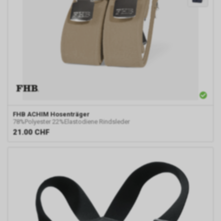
Einsatz von Google
Remarketing
In unserem Internetauftritt
setzen wir die Remarketing-
oder „Ähnliche Zielgruppen“-
Funktion ein. Es handelt sich
hierbei um einen Dienst der
Google Ireland Limited, Gordon
House, Barrow Street, Dublin 4,
Irland, nachfolgend nur „Google“
genannt.
FHB
ACHIM Hosenträger
78%Polyester 22%Elastodiene Rindsleder
Wir nutzen diese Funktion, um
21.00
CHF
interessenbezogene,
personalisierte Werbung auf
Internetseiten Dritter, die
ebenfalls an dem Werbe-
Netzwerk von Google
teilnehmen, zu schalten.
Im Falle einer von Ihnen erteilten
Einwilligung für diese
Verarbeitung ist