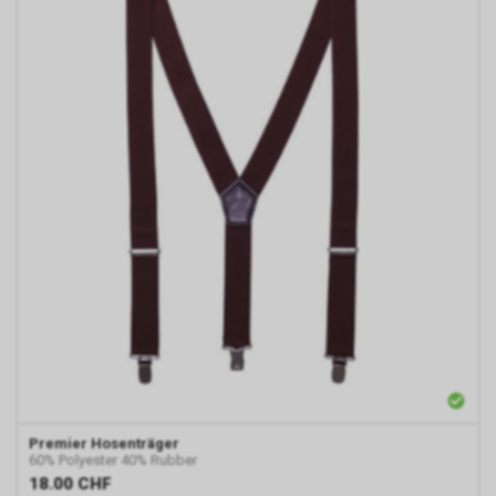
dabei allerdings nicht
weitergegeben. Sofern Sie
anschliessend den
Internetauftritt eines Dritten
besuchen, der seinerseits
ebenfalls das Werbe-Netzwerk
von Google nutzt, werden
womöglich
Werbeeinblendungen
erscheinen, die einen Bezug zu
unserem Internetauftritt bzw. zu
unseren dortigen Angeboten
aufweisen.
Zur dauerhaften Deaktivierung
dieser Funktion bietet Google
für die gängigsten Internet-
Browser über
https://www.google.com/settings/ads/plugi
ein Browser-Plugin an.
Ebenfalls kann die Verwendung
Premier
Hosenträger
60% Polyester 40% Rubber
von Cookies bestimmter
18.00
CHF
Anbieter bspw. über