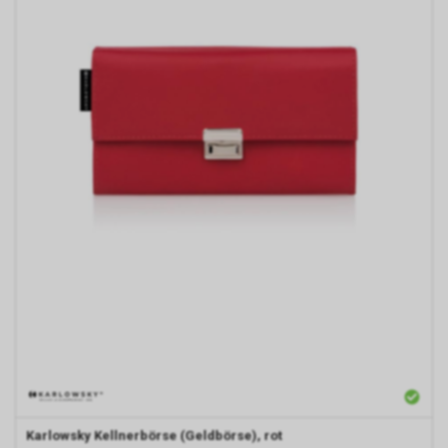
Karlowsky
Kellnerbörse (Geldbörse), rot