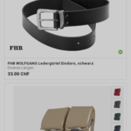
verhindern oder einschränken.
Gleichzeitig können Sie bereits
gespeicherte Cookies jederzeit
löschen. Die hierfür
erforderlichen Schritte und
Massnahmen hängen jedoch
von Ihrem konkret genutzten
Internet-Browser ab. Bei Fragen
benutzen Sie daher bitte die
Hilfefunktion oder
Dokumentation Ihres Internet-
FHB
WOLFGANG Ledergürtel Eindorn, schwarz
Diverse Längen
Browsers oder wenden sich an
33.00
CHF
dessen Hersteller bzw. Support.
Ferner bietet auch Google unter
https://services.google.com/sitestats/de.ht
https://www.google.com/policies/technolog
http://www.google.de/policies/privacy/
weitergehende Informationen
zu diesem Thema und dabei
insbesondere zu den
Möglichkeiten der Unterbindung
der Datennutzung an.