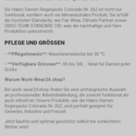
Präsenz integrieren. Der Tag
Manager selbst, der für die
Die Hakro Damen Regenjacke Colorado Nr. 262 ist nicht nur
Google AdWords
Implementierung der Tags
funktional, sondern auch ein klimaneutrales Produkt. Sie erfüllt
zuständig ist, verarbeitet keine
In unserem Internetauftritt
die höchsten Standards, wie Fair Wear, Climate Partner sowie
OEKO-TEX® STANDARD 100, was die nachhaltige und faire
personenbezogenen Daten der
setzen wir die Werbe-
Produktion unterstreicht.
Nutzer. Für Informationen zur
Komponente Google AdWords
Verarbeitung
und dabei das sog. Conversion-
PFLEGE UND GRÖSSEN
personenbezogener Daten der
Tracking ein. Es handelt sich
Nutzer verweisen wir auf die
hierbei um einen Dienst der
- **Pflegehinweis**:
Maschinenwäsche bei 30 °C
entsprechenden Hinweise zu
Google Ireland Limited, Gordon
- **Verfügbare Grössen**:
XS bis 3XL - Ideal für Damen jeder
den Google-Diensten.
House, Barrow Street, Dublin 4,
Größe.
Nutzungsrichtlinien:
Irland, nachfolgend nur „Google“
https://www.google.com/intl/de/tagmanage
genannt.
Warum Work-Wear24.shop?
policy.html.
Wir nutzen das Conversion-
Bei work-wear24.shop finden Sie eine umfangreiche Auswahl
Tracking zur zielgerichteten
an professioneller Arbeitsbekleidung, die sowohl funktional als
Bewerbung unseres Angebots.
auch stilvoll ist. Unsere Produkte, wie die Hakro Damen
Im Falle einer von Ihnen erteilten
Regenjacke Colorado Nr. 262, sind perfekt geeignet für
Einwilligung für diese
Gewerbe, Industrie und Freizeit.
Verarbeitung ist
Jetzt kaufen und optimal geschützt selbst bei schlechtem
Rechtsgrundlage Art. 6 Abs. 1 lit.
Wetter sein!
a DSGVO. Rechtsgrundlage kann
auch Art. 6 Abs. 1 lit. f DSGVO