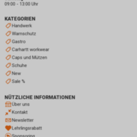
dass Sie auf eine unserer bei
09:00 - 13:00 Uhr
Google platzierten Anzeigen
geklickt haben und dass Sie
KATEGORIEN
anschliessend auf unseren
Handwerk
Internetauftritt weitergeleitet
Warnschutz
worden sind.
Durch die so eingeholten
Gastro
Informationen erstellt Google
Carhartt workwear
uns eine Statistik über den
Caps und Mützen
Besuch unseres
Schuhe
Internetauftritts. Zudem
New
erhalten wir hierdurch
Informationen über die Anzahl
Sale %
der Nutzer, die auf unsere
Anzeige(n) geklickt haben sowie
NÜTZLICHE INFORMATIONEN
über die anschliessend
Über uns
aufgerufenen Seiten unseres
Internetauftritts. Weder wir
Kontakt
noch Dritte, die ebenfalls
Newsletter
Google-AdWords einsetzten,
Lehrlingsrabatt
werden hierdurch allerdings in
Sponsoring