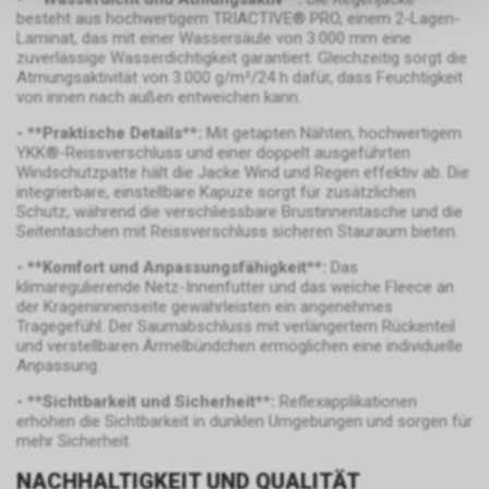
keinerlei Rückschlüsse auf Ihre
besteht aus hochwertigem TRIACTIVE® PRO, einem 2-Lagen-
Google Analytics
persönlichen Informationen
Laminat, das mit einer Wassersäule von 3.000 mm eine
zulassen.
Diese Website benutzt Google
zuverlässige Wasserdichtigkeit garantiert. Gleichzeitig sorgt die
Analytics, einen
Atmungsaktivität von 3.000 g/m²/24 h dafür, dass Feuchtigkeit
von innen nach außen entweichen kann.
Webanalysedienst der Google
Inc. ("Google"). Google Analytics
- **Praktische Details**:
Mit getapten Nähten, hochwertigem
verwendet sog. "Cookies",
YKK®-Reissverschluss und einer doppelt ausgeführten
Textdateien, die auf Ihrem
Windschutzpatte hält die Jacke Wind und Regen effektiv ab. Die
Computer gespeichert werden
integrierbare, einstellbare Kapuze sorgt für zusätzlichen
Schutz, während die verschliessbare Brustinnentasche und die
und die eine Analyse der
Seitentaschen mit Reissverschluss sicheren Stauraum bieten.
Benutzung der Website durch
Sie ermöglichen. Die durch den
- **Komfort und Anpassungsfähigkeit**:
Das
Google Tag Manager
Cookie erzeugten
klimaregulierende Netz-Innenfutter und das weiche Fleece an
Informationen über Ihre
der Krageninnenseite gewährleisten ein angenehmes
Der Google Tag Manager
Tragegefühl. Der Saumabschluss mit verlängertem Rückenteil
Benutzung dieser Website
ermöglicht es uns, sogenannte
und verstellbaren Ärmelbündchen ermöglichen eine individuelle
werden in der Regel an einen
Website-Tags über eine zentrale
Anpassung.
Server von Google in den USA
Benutzeroberfläche zu
übertragen und dort
verwalten. Dadurch können wir
- **Sichtbarkeit und Sicherheit**:
Reflexapplikationen
gespeichert.
erhöhen die Sichtbarkeit in dunklen Umgebungen und sorgen für
beispielsweise Google Analytics
mehr Sicherheit.
und andere Google-Marketing-
Dienste in unsere Online-
NACHHALTIGKEIT UND QUALITÄT