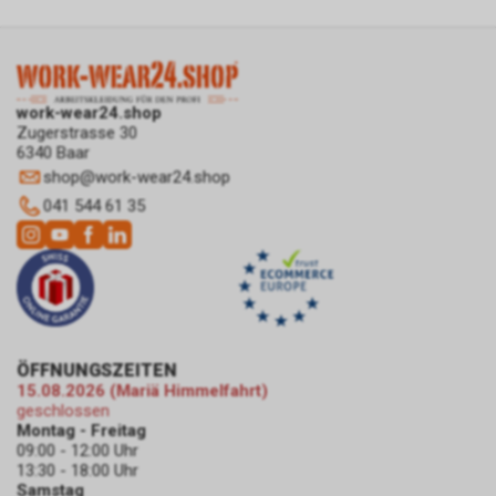
sein. Unser berechtigtes
Interesse liegt in der Analyse,
Optimierung und dem
wirtschaftlichen Betrieb unseres
Internetauftritts.
work-wear24.shop
Zugerstrasse 30
Falls Sie auf eine von Google
6340 Baar
geschaltete Anzeige klicken,
shop
@
work-wear24.shop
speichert das von uns
eingesetzte Conversion-
041 544 61 35
Tracking ein Cookie auf Ihrem
Endgerät. Diese sog.
Conversion-Cookies verlieren
mit Ablauf von 30 Tagen ihre
Gültigkeit und dienen im Übrigen
nicht Ihrer persönlichen
Identifikation.
ÖFFNUNGSZEITEN
Sofern das Cookie noch gültig
15.08.2026 (Mariä Himmelfahrt)
geschlossen
ist und Sie eine bestimmte Seite
Montag - Freitag
unseres Internetauftritts
09:00 - 12:00 Uhr
besuchen, können sowohl wir
13:30 - 18:00 Uhr
als auch Google auswerten,
Samstag