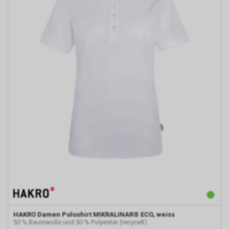
dessen Hersteller bzw. Support.
Ferner bietet auch Google unter
https://services.google.com/sitestats/de.ht
https://www.google.com/policies/technolog
http://www.google.de/policies/privacy/
weitergehende Informationen
zu diesem Thema und dabei
insbesondere zu den
Möglichkeiten der Unterbindung
der Datennutzung an.
Einsatz von Google
Remarketing
In unserem Internetauftritt
setzen wir die Remarketing-
oder „Ähnliche Zielgruppen“-
Funktion ein. Es handelt sich
hierbei um einen Dienst der
Google Ireland Limited, Gordon
House, Barrow Street, Dublin 4,
Irland, nachfolgend nur „Google“
HAKRO
Damen Poloshirt MIKRALINAR® ECO, weiss
genannt.
50 % Baumwolle und 50 % Polyester (recycelt)
Wir nutzen diese Funktion, um