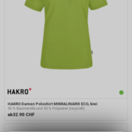
HAKRO
Damen Poloshirt MIKRALINAR® ECO, kiwi
50 % Baumwolle und 50 % Polyester (recycelt)
ab
32.90 CHF