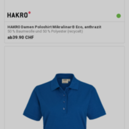
HAKRO
Damen Poloshirt Mikralinar® Eco, anthrazit
50 % Baumwolle und 50 % Polyester (recycelt)
ab
39.90 CHF