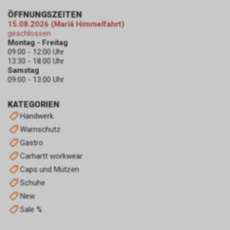
personalisierte Werbung
ÖFFNUNGSZEITEN
angezeigt wird, wenn Sie das
15.08.2026 (Mariä Himmelfahrt)
Endgerät wechseln. Dies setzt
geschlossen
allerdings voraus, dass Sie der
Montag - Freitag
09:00 - 12:00 Uhr
Verknüpfung Ihrer
13:30 - 18:00 Uhr
Browserverläufe mit Ihrem
Samstag
bestehenden Google-Konto
09:00 - 13:00 Uhr
zugestimmt haben.
Google bietet weitergehende
KATEGORIEN
Informationen zu Google
Handwerk
Remarketing unter
https://www.google.com/privacy/ads/
Warnschutz
an.
Gastro
Carhartt workwear
Caps und Mützen
Schuhe
New
Sale %