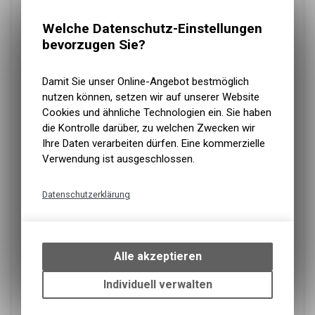
Welche Datenschutz-Einstellungen
bevorzugen Sie?
Damit Sie unser Online-Angebot bestmöglich
nutzen können, setzen wir auf unserer Website
Cookies und ähnliche Technologien ein. Sie haben
die Kontrolle darüber, zu welchen Zwecken wir
Ihre Daten verarbeiten dürfen. Eine kommerzielle
Verwendung ist ausgeschlossen.
Datenschutzerklärung
Technische Funktionen
Wir erfassen und speichern
bestimmte Interaktionen und
Alle akzeptieren
Einstellungen auf Ihrem Gerät,
um die grundlegenden
Individuell verwalten
Funktionen unseres Online-
Angebots, wie die Verwendung