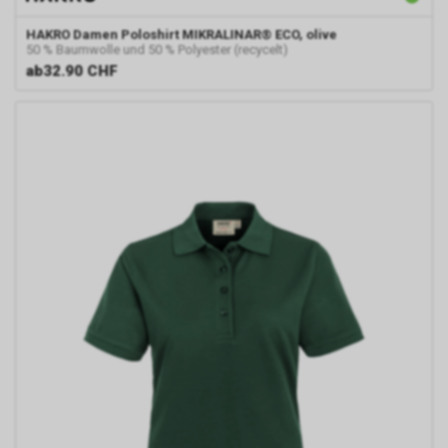
unseres Internetauftritts
HAKRO
Damen Poloshirt MIKRALINAR® ECO, olive
besuchen, können sowohl wir
50 % Baumwolle und 50 % Polyester (recycelt)
als auch Google auswerten,
ab
32.90 CHF
dass Sie auf eine unserer bei
Google platzierten Anzeigen
geklickt haben und dass Sie
anschliessend auf unseren
Internetauftritt weitergeleitet
worden sind.
Durch die so eingeholten
Informationen erstellt Google
uns eine Statistik über den
Besuch unseres
Internetauftritts. Zudem
erhalten wir hierdurch
Informationen über die Anzahl
der Nutzer, die auf unsere
Anzeige(n) geklickt haben sowie
über die anschliessend
aufgerufenen Seiten unseres
Internetauftritts. Weder wir