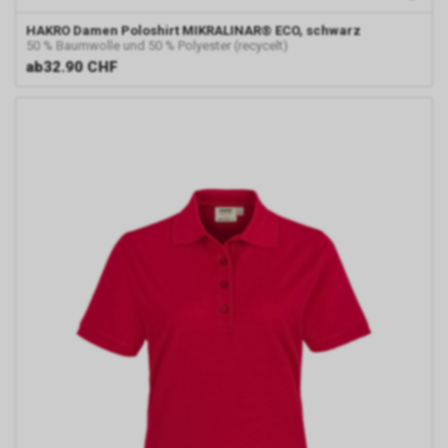
HAKRO
Damen Poloshirt MIKRALINAR® ECO, schwarz
50 % Baumwolle und 50 % Polyester (recycelt)
ab
32.90 CHF