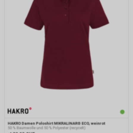
HAKRO
Damen Poloshirt MIKRALINAR® ECO, weinrot
50 % Baumwolle und 50 % Polyester (recycelt)