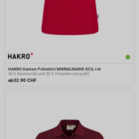
HAKRO
Damen Poloshirt MIKRALINAR® ECO, rot
50 % Baumwolle und 50 % Polyester (recycelt)
ab
32.90 CHF