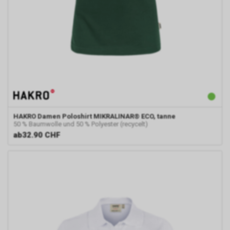
noch Dritte, die ebenfalls
Google-AdWords einsetzten,
werden hierdurch allerdings in
die Lage versetzt, Sie auf
diesem Wege zu identifizieren.
Durch die entsprechenden
Einstellungen Ihres Internet-
Browsers können Sie zudem die
Installation der Cookies
verhindern oder einschränken.
Gleichzeitig können Sie bereits
HAKRO
Damen Poloshirt MIKRALINAR® ECO, tanne
gespeicherte Cookies jederzeit
50 % Baumwolle und 50 % Polyester (recycelt)
löschen. Die hierfür
ab
32.90 CHF
erforderlichen Schritte und
Massnahmen hängen jedoch
von Ihrem konkret genutzten
Internet-Browser ab. Bei Fragen
benutzen Sie daher bitte die
Hilfefunktion oder
Dokumentation Ihres Internet-
Browsers oder wenden sich an