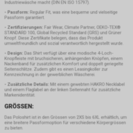
Industriewäsche macht (DIN EN ISO 15797).
Internetauftritts über Ihren
Internet-Browser ein Cookie mit
- Passform:
Regular Fit, was eine bequeme und vielseitige
einer Zahlenfolge auf Ihrem
Passform garantiert.
Endgerät. Dieses Cookie erfasst
- Zertifizierungen:
Fair Wear, Climate Partner, OEKO-TEX®
in anonymisierter Form sowohl
STANDARD 100, Global Recycled Standard (GRS) und Grüner
Ihren Besuch als auch die
Knopf. Diese Zertifikate belegen, dass das Produkt
Nutzung unseres
umweltfreundlich und sozial verantwortlich hergestellt wurde.
Internetauftritts.
Personenbezogene Daten wird
- Design:
Das Shirt verfügt über eine modische 4-Loch-
Knopfleiste mit bruchsicheren, anhängenden Knöpfen, einem
dabei allerdings nicht
Nackenband für zusätzlichen Komfort und doppelt geriegelte
weitergegeben. Sofern Sie
Seitenschlitze. Zudem gibt es einen Leasingkoller zur
anschliessend den
Kennzeichnung in der gewerblichen Wäscherei.
Internetauftritt eines Dritten
besuchen, der seinerseits
- Zusätzliche Details:
Mit einem gewebten HAKRO Necklabel
und einem Flaglabel an der linken Seitennaht für zusätzliche
ebenfalls das Werbe-Netzwerk
Markenidentität.
von Google nutzt, werden
womöglich
GRÖSSEN:
Werbeeinblendungen
erscheinen, die einen Bezug zu
Das Poloshirt ist in den Grössen von 2XS bis 6XL erhältlich, um
unserem Internetauftritt bzw. zu
eine breitere Passformoption für verschiedene Körpergrössen
unseren dortigen Angeboten
zu bieten.