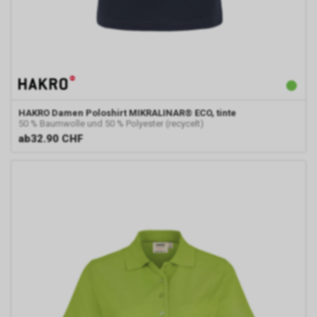
HAKRO
Damen Poloshirt MIKRALINAR® ECO, tinte
50 % Baumwolle und 50 % Polyester (recycelt)
ab
32.90 CHF