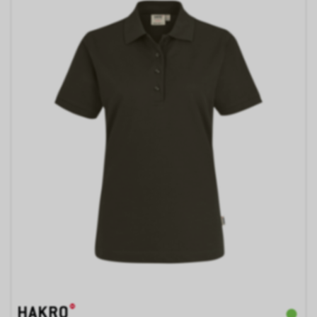
Verarbeitung ist
Rechtsgrundlage Art. 6 Abs. 1 lit.
a DSGVO. Rechtsgrundlage kann
auch Art. 6 Abs. 1 lit. f DSGVO
sein. Unser berechtigtes
Interesse liegt in der Analyse,
Optimierung und dem
wirtschaftlichen Betrieb unseres
Internetauftritts.
Falls Sie auf eine von Google
geschaltete Anzeige klicken,
speichert das von uns
eingesetzte Conversion-
Tracking ein Cookie auf Ihrem
Endgerät. Diese sog.
Conversion-Cookies verlieren
mit Ablauf von 30 Tagen ihre
Gültigkeit und dienen im Übrigen
nicht Ihrer persönlichen
Identifikation.
Sofern das Cookie noch gültig
ist und Sie eine bestimmte Seite