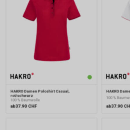
HAKRO
Damen Poloshirt Casual,
HAKRO
Damen
rot/schwarz
100 % Baumwo
100 % Baumwolle
ab
37.90 CHF
ab
37.90 C