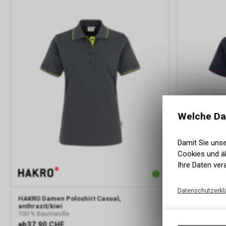
Welche Da
Damit Sie uns
Cookies und äh
Ihre Daten ver
Datenschutzerkl
HAKRO
Damen Poloshirt Casual,
HAKRO
Damen
anthrazit/kiwi
100 % Baumwo
100 % Baumwolle
ab
37.90 CHF
ab
37.90 C