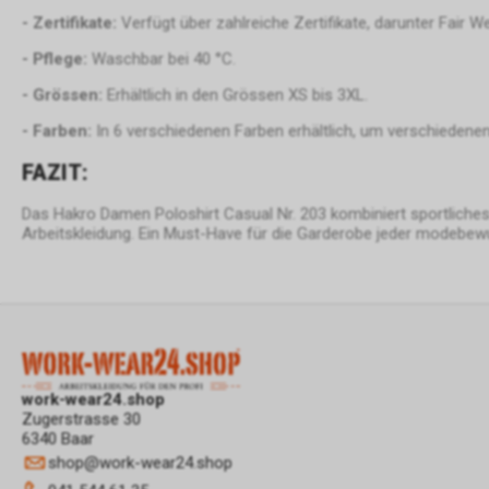
- Zertifikate:
Verfügt über zahlreiche Zertifikate, darunter Fair
- Pflege:
Waschbar bei 40 °C.
- Grössen:
Erhältlich in den Grössen XS bis 3XL.
- Farben:
In 6 verschiedenen Farben erhältlich, um verschiedene
FAZIT:
Das Hakro Damen Poloshirt Casual Nr. 203 kombiniert sportliches D
Arbeitskleidung. Ein Must-Have für die Garderobe jeder modebew
work-wear24.shop
Zugerstrasse 30
6340 Baar
shop
@
work-wear24.shop