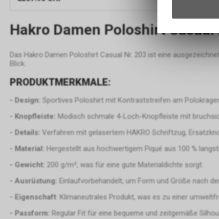
Hakro Damen Poloshirt Casual 
Das Hakro Damen Poloshirt Casual Nr. 203 ist eine ausgezeichnet
Blick:
PRODUKTMERKMALE:
- Design:
Sportives Poloshirt mit Kontraststreifen am Polokrag
- Knopfleiste:
Modisch schmale 4-Loch-Knopfleiste mit bruchsic
- Details:
Verfahren mit gelasertem HAKRO Schriftzug, Ersatzknop
- Material:
Hergestellt aus hochwertigem Piqué aus 100 % langs
- Gewicht:
200 g/m², was für eine gute Materialdichte sorgt.
- Ausrüstung:
Einlaufvorbehandelt, um Form und Größe nach d
- Eigenschaft
: Klimaneutrales Produkt, was es zu einer umweltf
- Passform:
Regular Fit für eine bequeme und zeitgemäße Silhou