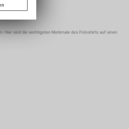
ots, wie die
en
ass die
nformationen
 Hier sind die wichtigsten Merkmale des Poloshirts auf einen
er Google
ien, die auf
tzung der
formationen
rver von
gs über eine
pielsweise
line-
erung der
Nutzer. Für
er