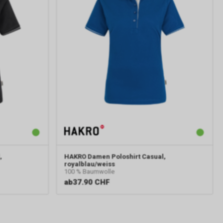
,
HAKRO
Damen Poloshirt Casual,
royalblau/weiss
100 % Baumwolle
ab
37.90 CHF