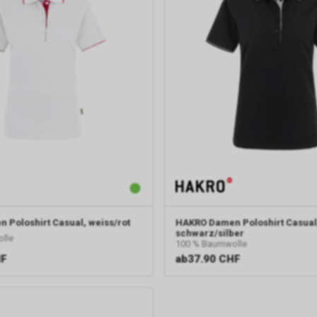
 Poloshirt Casual, weiss/rot
HAKRO
Damen Poloshirt Casual
schwarz/silber
lle
100 % Baumwolle
HF
ab
37.90 CHF