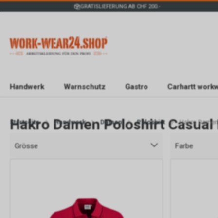
GRATISLIEFERUNG AB CHF 200.-
Handwerk
Warnschutz
Gastro
Carhartt work
Hakro Damen Poloshirt Casual 
Startseite
Handwerk
Damen
Poloshirt
Hakro Damen P
Grösse
Farbe