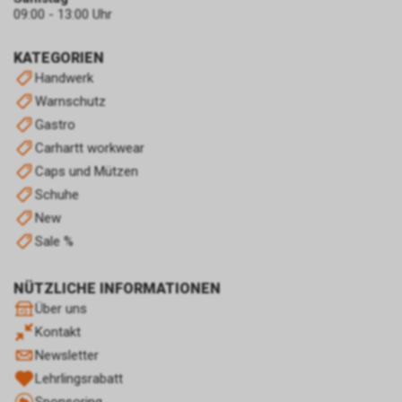
dass Sie auf eine unserer bei
09:00 - 13:00 Uhr
Google platzierten Anzeigen
geklickt haben und dass Sie
KATEGORIEN
anschliessend auf unseren
Handwerk
Internetauftritt weitergeleitet
Warnschutz
worden sind.
Durch die so eingeholten
Gastro
Informationen erstellt Google
Carhartt workwear
uns eine Statistik über den
Caps und Mützen
Besuch unseres
Schuhe
Internetauftritts. Zudem
erhalten wir hierdurch
New
Informationen über die Anzahl
Sale %
der Nutzer, die auf unsere
Anzeige(n) geklickt haben sowie
NÜTZLICHE INFORMATIONEN
über die anschliessend
Über uns
aufgerufenen Seiten unseres
Internetauftritts. Weder wir
Kontakt
noch Dritte, die ebenfalls
Newsletter
Google-AdWords einsetzten,
Lehrlingsrabatt
werden hierdurch allerdings in
Sponsoring