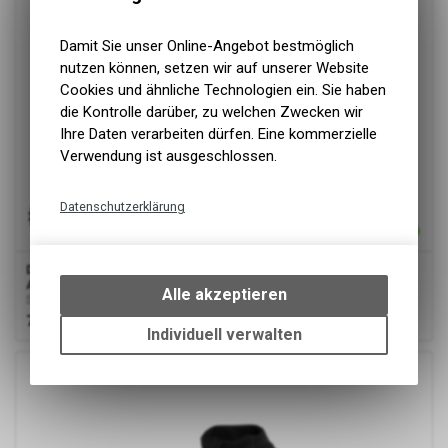
Damit Sie unser Online-Angebot bestmöglich
nutzen können, setzen wir auf unserer Website
Cookies und ähnliche Technologien ein. Sie haben
die Kontrolle darüber, zu welchen Zwecken wir
Ihre Daten verarbeiten dürfen. Eine kommerzielle
Verwendung ist ausgeschlossen.
Datenschutzerklärung
Technische Funktionen
Wir erfassen und speichern
Dassy
® Velox Women, Sweatshirt für Damen,
Anthrazitgrau/schwarz
bestimmte Interaktionen und
Alle akzeptieren
Sweatshirt für Damen
Einstellungen auf Ihrem Gerät,
73.00
CHF
um die grundlegenden
Individuell verwalten
Funktionen unseres Online-
Angebots, wie die Verwendung
des Warenkorbs, zu
ermöglichen. Bitte beachten Sie,
dass die gespeicherten Daten