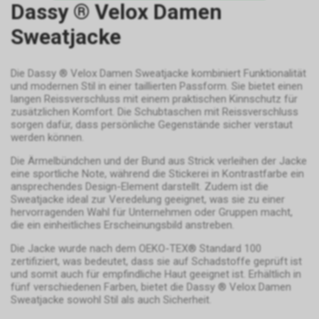
Präsenz integrieren. Der Tag
Dassy ® Velox Damen
Manager selbst, der für die
Google AdWords
Sweatjacke
Implementierung der Tags
zuständig ist, verarbeitet keine
In unserem Internetauftritt
personenbezogenen Daten der
setzen wir die Werbe-
Die Dassy ® Velox Damen Sweatjacke kombiniert Funktionalität
Nutzer. Für Informationen zur
Komponente Google AdWords
und modernen Stil in einer taillierten Passform. Sie bietet einen
Verarbeitung
und dabei das sog. Conversion-
langen Reissverschluss mit einem praktischen Kinnschutz für
personenbezogener Daten der
Tracking ein. Es handelt sich
zusätzlichen Komfort. Die Schubtaschen mit Reissverschluss
Nutzer verweisen wir auf die
hierbei um einen Dienst der
sorgen dafür, dass persönliche Gegenstände sicher verstaut
entsprechenden Hinweise zu
werden können.
Google Ireland Limited, Gordon
den Google-Diensten.
House, Barrow Street, Dublin 4,
Die Ärmelbündchen und der Bund aus Strick verleihen der Jacke
Nutzungsrichtlinien:
Irland, nachfolgend nur „Google“
eine sportliche Note, während die Stickerei in Kontrastfarbe ein
https://www.google.com/intl/de/tagmanage
genannt.
ansprechendes Design-Element darstellt. Zudem ist die
policy.html.
Wir nutzen das Conversion-
Sweatjacke ideal zur Veredelung geeignet, was sie zu einer
hervorragenden Wahl für Unternehmen oder Gruppen macht,
Tracking zur zielgerichteten
die ein einheitliches Erscheinungsbild anstreben.
Bewerbung unseres Angebots.
Im Falle einer von Ihnen erteilten
Die Jacke wurde nach dem OEKO-TEX® Standard 100
Einwilligung für diese
zertifiziert, was bedeutet, dass sie auf Schadstoffe geprüft ist
Verarbeitung ist
und somit auch für empfindliche Haut geeignet ist. Erhältlich in
fünf verschiedenen Farben, bietet die Dassy ® Velox Damen
Rechtsgrundlage Art. 6 Abs. 1 lit.
Sweatjacke sowohl Stil als auch Sicherheit.
a DSGVO. Rechtsgrundlage kann
auch Art. 6 Abs. 1 lit. f DSGVO