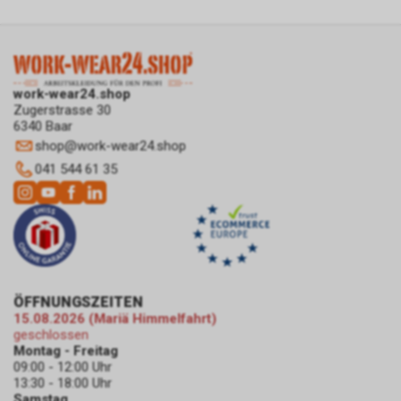
sein. Unser berechtigtes
Interesse liegt in der Analyse,
Optimierung und dem
wirtschaftlichen Betrieb unseres
Internetauftritts.
work-wear24.shop
Zugerstrasse 30
Falls Sie auf eine von Google
6340 Baar
geschaltete Anzeige klicken,
shop
@
work-wear24.shop
speichert das von uns
eingesetzte Conversion-
041 544 61 35
Tracking ein Cookie auf Ihrem
Endgerät. Diese sog.
Conversion-Cookies verlieren
mit Ablauf von 30 Tagen ihre
Gültigkeit und dienen im Übrigen
nicht Ihrer persönlichen
Identifikation.
ÖFFNUNGSZEITEN
Sofern das Cookie noch gültig
15.08.2026 (Mariä Himmelfahrt)
geschlossen
ist und Sie eine bestimmte Seite
Montag - Freitag
unseres Internetauftritts
09:00 - 12:00 Uhr
besuchen, können sowohl wir
13:30 - 18:00 Uhr
als auch Google auswerten,
Samstag