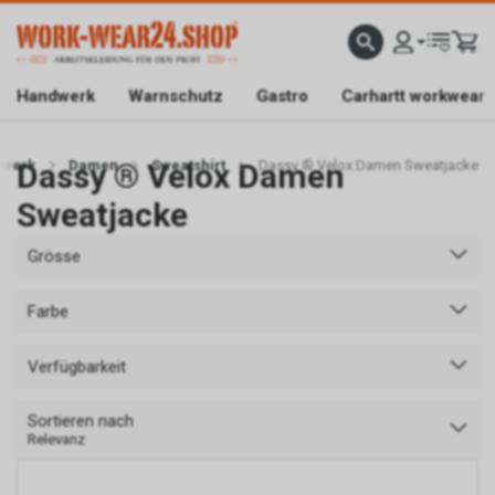
ATISLIEFERUNG AB CHF 200.-
FACHGESCHÄFT IN BAAR/ZG
SICHER EINKAUFEN DAN
Handwerk
Warnschutz
Gastro
Carhartt workwear
werk
Dassy ® Velox Damen
Damen
Sweatshirt
Dassy ® Velox Damen Sweatjacke
Sweatjacke
Grösse
Farbe
Verfügbarkeit
Sortieren nach
Relevanz