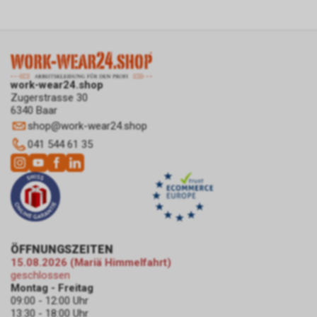
https://www.google.com/policies/technolog
http://www.google.de/policies/privacy/
weitergehende Informationen
zu diesem Thema und dabei
insbesondere zu den
Möglichkeiten der Unterbindung
work-wear24.shop
der Datennutzung an.
Zugerstrasse 30
Einsatz von Google
6340 Baar
Remarketing
shop
@
work-wear24.shop
In unserem Internetauftritt
041 544 61 35
setzen wir die Remarketing-
oder „Ähnliche Zielgruppen“-
Funktion ein. Es handelt sich
hierbei um einen Dienst der
Google Ireland Limited, Gordon
House, Barrow Street, Dublin 4,
Irland, nachfolgend nur „Google“
ÖFFNUNGSZEITEN
genannt.
15.08.2026 (Mariä Himmelfahrt)
Wir nutzen diese Funktion, um
geschlossen
interessenbezogene,
Montag - Freitag
personalisierte Werbung auf
09:00 - 12:00 Uhr
13:30 - 18:00 Uhr
Internetseiten Dritter, die