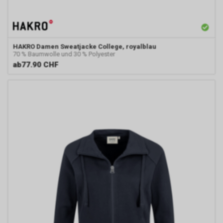
HAKRO
Damen Sweatjacke College, royalblau
70 % Baumwolle und 30 % Polyester
ab
77.90 CHF