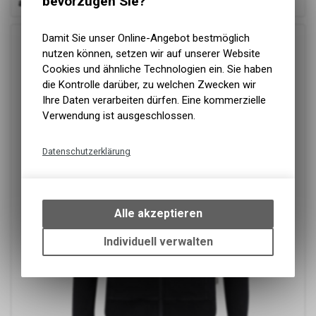
bevorzugen Sie?
ab
77.90 CHF
Damit Sie unser Online-Angebot bestmöglich
nutzen können, setzen wir auf unserer Website
Cookies und ähnliche Technologien ein. Sie haben
die Kontrolle darüber, zu welchen Zwecken wir
Ihre Daten verarbeiten dürfen. Eine kommerzielle
Verwendung ist ausgeschlossen.
Datenschutzerklärung
Technische Funktionen
Wir erfassen und speichern
bestimmte Interaktionen und
Alle akzeptieren
Einstellungen auf Ihrem Gerät,
um die grundlegenden
Individuell verwalten
Funktionen unseres Online-
Angebots, wie die Verwendung
des Warenkorbs, zu
ermöglichen. Bitte beachten Sie,
dass die gespeicherten Daten