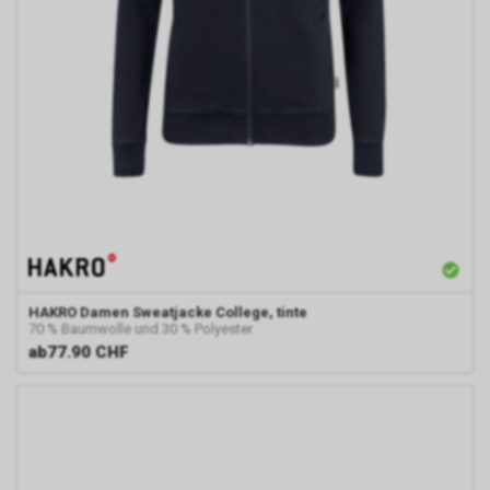
HAKRO
Damen Sweatjacke College, tinte
70 % Baumwolle und 30 % Polyester
ab
77.90 CHF