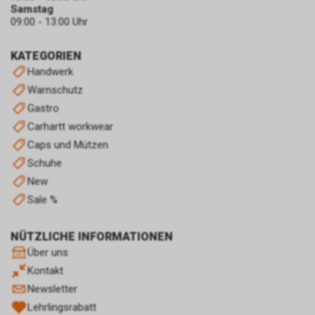
Samstag
ebenfalls an dem Werbe-
09:00 - 13:00 Uhr
Netzwerk von Google
teilnehmen, zu schalten.
KATEGORIEN
Im Falle einer von Ihnen erteilten
Handwerk
Einwilligung für diese
Verarbeitung ist
Warnschutz
Rechtsgrundlage Art. 6 Abs. 1 lit.
Gastro
a DSGVO. Rechtsgrundlage kann
Carhartt workwear
auch Art. 6 Abs. 1 lit. f DSGVO
Caps und Mützen
sein. Unser berechtigtes
Interesse liegt in der Analyse,
Schuhe
Optimierung und dem
New
wirtschaftlichen Betrieb unseres
Sale %
Internetauftritts.
Damit dieser Werbe-Dienst
ermöglicht werden kann,
NÜTZLICHE INFORMATIONEN
speichert Google während Ihres
Über uns
Besuchs unseres
Kontakt
Internetauftritts über Ihren
Newsletter
Internet-Browser ein Cookie mit
Lehrlingsrabatt
einer Zahlenfolge auf Ihrem