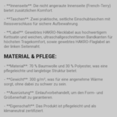
dass Sie auf eine unserer bei
- **Innenseite**: Die nicht angeraute Innenseite (French-Terry)
Google platzierten Anzeigen
bietet zusätzlichen Komfort.
geklickt haben und dass Sie
- **Taschen**: Zwei praktische, seitliche Einschubtaschen mit
anschliessend auf unseren
Reissverschluss für sichere Aufbewahrung.
Internetauftritt weitergeleitet
worden sind.
- **Label**: Gewebtes HAKRO-Necklabel aus hochwertigem
Kettsatin und weichen, ultraschallgeschnittenen Bandkanten für
Durch die so eingeholten
höchsten Tragekomfort, sowie gewebtes HAKRO-Flaglabel an
Informationen erstellt Google
der linken Seitennaht.
uns eine Statistik über den
Besuch unseres
MATERIAL & PFLEGE:
Internetauftritts. Zudem
erhalten wir hierdurch
- **Material**: 70 % Baumwolle und 30 % Polyester, was eine
Informationen über die Anzahl
pflegeleichte und langlebige Struktur bietet.
der Nutzer, die auf unsere
- **Gewicht**: 300 g/m², was für eine angenehme Wärme
Anzeige(n) geklickt haben sowie
sorgt, ohne dabei zu schwer zu sein.
über die anschliessend
aufgerufenen Seiten unseres
- **Ausrüstung**: Einlaufvorbehandelt, um den Form- und
Größenerhalt zu garantieren.
Internetauftritts. Weder wir
noch Dritte, die ebenfalls
- **Eigenschaft**: Das Produkt ist pflegeleicht und als
Google-AdWords einsetzten,
klimaneutral zertifiziert.
werden hierdurch allerdings in