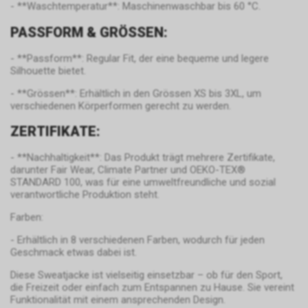
- **Waschtemperatur**: Maschinenwaschbar bis 60 °C.
die Lage versetzt, Sie auf
diesem Wege zu identifizieren.
PASSFORM & GRÖSSEN:
Durch die entsprechenden
Einstellungen Ihres Internet-
- **Passform**: Regular Fit, der eine bequeme und legere
Browsers können Sie zudem die
Silhouette bietet.
Installation der Cookies
- **Grössen**: Erhältlich in den Grössen XS bis 3XL, um
verhindern oder einschränken.
verschiedenen Körperformen gerecht zu werden.
Gleichzeitig können Sie bereits
gespeicherte Cookies jederzeit
ZERTIFIKATE:
löschen. Die hierfür
erforderlichen Schritte und
- **Nachhaltigkeit**: Das Produkt trägt mehrere Zertifikate,
Massnahmen hängen jedoch
darunter Fair Wear, Climate Partner und OEKO-TEX®
von Ihrem konkret genutzten
STANDARD 100, was für eine umweltfreundliche und sozial
verantwortliche Produktion steht.
Internet-Browser ab. Bei Fragen
benutzen Sie daher bitte die
Farben:
Hilfefunktion oder
Dokumentation Ihres Internet-
- Erhältlich in 8 verschiedenen Farben, wodurch für jeden
Geschmack etwas dabei ist.
Browsers oder wenden sich an
dessen Hersteller bzw. Support.
Diese Sweatjacke ist vielseitig einsetzbar – ob für den Sport,
Ferner bietet auch Google unter
die Freizeit oder einfach zum Entspannen zu Hause. Sie vereint
https://services.google.com/sitestats/de.ht
Funktionalität mit einem ansprechenden Design.