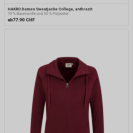
HAKRO
Damen Sweatjacke College, anthrazit
70 % Baumwolle und 30 % Polyester
ab
77.90 CHF