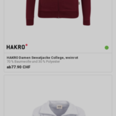
HAKRO
Damen Sweatjacke College, weinrot
70 % Baumwolle und 30 % Polyester
ab
77.90 CHF