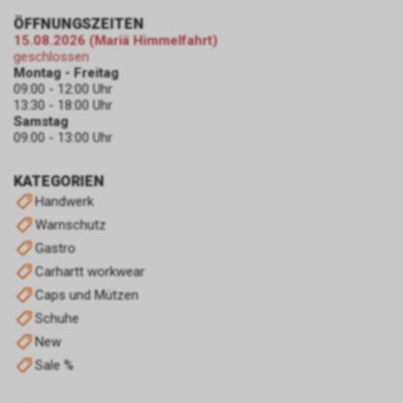
Informationen erstellt Google
uns eine Statistik über den
ÖFFNUNGSZEITEN
Besuch unseres
15.08.2026 (Mariä Himmelfahrt)
geschlossen
Internetauftritts. Zudem
Montag - Freitag
erhalten wir hierdurch
09:00 - 12:00 Uhr
Informationen über die Anzahl
13:30 - 18:00 Uhr
der Nutzer, die auf unsere
Samstag
Anzeige(n) geklickt haben sowie
09:00 - 13:00 Uhr
über die anschliessend
aufgerufenen Seiten unseres
KATEGORIEN
Internetauftritts. Weder wir
Handwerk
noch Dritte, die ebenfalls
Warnschutz
Google-AdWords einsetzten,
werden hierdurch allerdings in
Gastro
die Lage versetzt, Sie auf
Carhartt workwear
diesem Wege zu identifizieren.
Caps und Mützen
Durch die entsprechenden
Schuhe
Einstellungen Ihres Internet-
New
Browsers können Sie zudem die
Installation der Cookies
Sale %
verhindern oder einschränken.
Gleichzeitig können Sie bereits