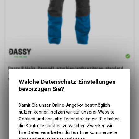
Dassy
® Helix, Pesco41, azurblau/anthrazitgrau, standard
Arbeitshose mit Stretch
99.00
CHF
Welche Datenschutz-Einstellungen
bevorzugen Sie?
Damit Sie unser Online-Angebot bestmöglich
nutzen können, setzen wir auf unserer Website
Cookies und ähnliche Technologien ein. Sie haben
die Kontrolle darüber, zu welchen Zwecken wir
Ihre Daten verarbeiten dürfen. Eine kommerzielle