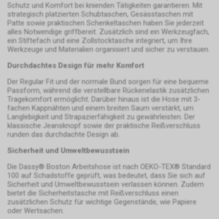
Schutz und Komfort bei knienden Tätigkeiten garantieren. Mit
weitergegeben. Sofern Sie
strategisch platzierten Schubtaschen, Gesässtaschen mit
anschliessend den
Patte sowie praktischen Schenkeltaschen haben Sie jederzeit
Internetauftritt eines Dritten
alles Notwendige griffbereit. Zusätzlich sind ein Werkzeugfach,
besuchen, der seinerseits
ein Stiftefach und eine Zollstocktasche integriert, um Ihre
Werkzeuge und Materialien organisiert und sicher zu verstauen.
ebenfalls das Werbe-Netzwerk
von Google nutzt, werden
Durchdachtes Design für mehr Komfort
womöglich
Werbeeinblendungen
Der Regular Fit und der normale Bund sorgen für eine bequeme
Passform, während die verstellbare Rückenelastik zusätzlichen
erscheinen, die einen Bezug zu
Tragekomfort ermöglicht. Darüber hinaus ist die Hose mit 3-
unserem Internetauftritt bzw. zu
fachen Kappnähten und einem breiten Saum verstärkt, um
unseren dortigen Angeboten
Langlebigkeit und Strapazierfähigkeit zu gewährleisten. Der
aufweisen.
klassische Jeansknopf sowie der praktische Reißverschluss
Zur dauerhaften Deaktivierung
runden das durchdachte Design ab.
dieser Funktion bietet Google
Sicherheit und Umweltbewusstsein
für die gängigsten Internet-
Browser über
Die Dassy® Boston Arbeitshose ist nach OEKO-TEX® Standard
https://www.google.com/settings/ads/plugi
100 auf Schadstoffe geprüft, was bedeutet, dass Sie sich auf
ein Browser-Plugin an.
Sicherheit und Umweltbewusstsein verlassen können. Zudem
bietet die Sicherheitstasche mit Reißverschluss einen
Ebenfalls kann die Verwendung
zusätzlichen Schutz für wichtige Gegenstände, wie Papiere
von Cookies bestimmter
oder Wertsachen.
Anbieter bspw. über