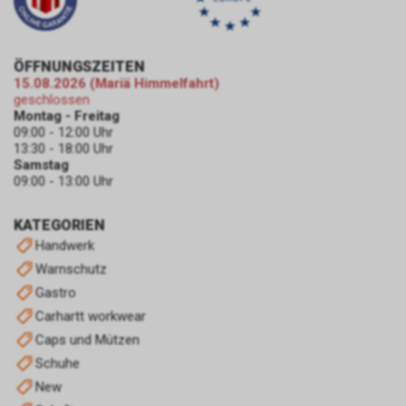
Informationen zu Google
Remarketing unter
https://www.google.com/privacy/ads/
an.
ÖFFNUNGSZEITEN
15.08.2026 (Mariä Himmelfahrt)
geschlossen
Montag - Freitag
09:00 - 12:00 Uhr
13:30 - 18:00 Uhr
Samstag
09:00 - 13:00 Uhr
KATEGORIEN
Handwerk
Warnschutz
Gastro
Carhartt workwear
Caps und Mützen
Schuhe
New