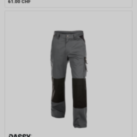
61.00
CHF
Einsatz von Google
Remarketing
In unserem Internetauftritt
setzen wir die Remarketing-
oder „Ähnliche Zielgruppen“-
Funktion ein. Es handelt sich
hierbei um einen Dienst der
Google Ireland Limited, Gordon
House, Barrow Street, Dublin 4,
Irland, nachfolgend nur „Google“
genannt.
Wir nutzen diese Funktion, um
interessenbezogene,
personalisierte Werbung auf
Internetseiten Dritter, die
ebenfalls an dem Werbe-
Netzwerk von Google
teilnehmen, zu schalten.
Im Falle einer von Ihnen erteilten
Einwilligung für diese
Verarbeitung ist