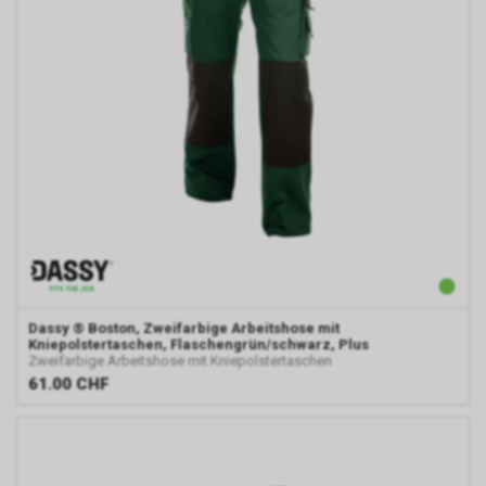
Durch die so eingeholten
Informationen erstellt Google
uns eine Statistik über den
Besuch unseres
Internetauftritts. Zudem
erhalten wir hierdurch
Informationen über die Anzahl
der Nutzer, die auf unsere
Anzeige(n) geklickt haben sowie
über die anschliessend
aufgerufenen Seiten unseres
Internetauftritts. Weder wir
noch Dritte, die ebenfalls
Google-AdWords einsetzten,
werden hierdurch allerdings in
Dassy
® Boston, Zweifarbige Arbeitshose mit
Kniepolstertaschen, Flaschengrün/schwarz, Plus
die Lage versetzt, Sie auf
Zweifarbige Arbeitshose mit Kniepolstertaschen
diesem Wege zu identifizieren.
61.00
CHF
Durch die entsprechenden
Einstellungen Ihres Internet-
Browsers können Sie zudem die
Installation der Cookies
verhindern oder einschränken.