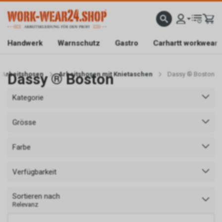
ATISLIEFERUNG AB CHF 200.-
FACHGESCHÄFT IN BAAR/ZG
SICHER EINKAUFEN DAN
Handwerk
Warnschutz
Gastro
Carhartt workwear
Arbeitshosen
Dassy ® Boston
Arbeitshosen mit Knietaschen
Dassy ® Boston
Kategorie
Grösse
Farbe
Verfügbarkeit
Sortieren nach
Relevanz