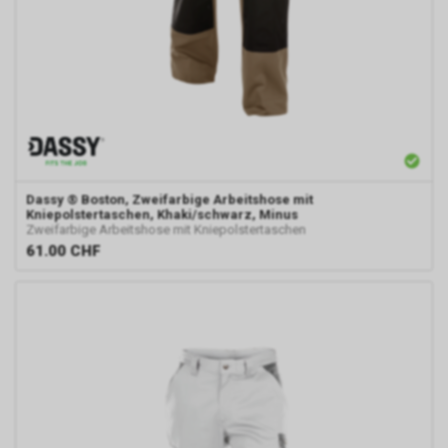
Dassy
® Boston, Zweifarbige Arbeitshose mit
Kniepolstertaschen, Khaki/schwarz, Minus
Zweifarbige Arbeitshose mit Kniepolstertaschen
61.00
CHF