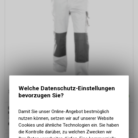
Welche Datenschutz-Einstellungen
bevorzugen Sie?
Dassy
® Boston, Zweifarbige Arbeitshose mit
Damit Sie unser Online-Angebot bestmöglich
Kniepolstertaschen, Weiss/zementgrau, Standard
Zweifarbige Arbeitshose mit Kniepolstertaschen
nutzen können, setzen wir auf unserer Website
61.00
CHF
Cookies und ähnliche Technologien ein. Sie haben
die Kontrolle darüber, zu welchen Zwecken wir