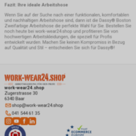
http://www.youronlinechoices.com/uk/your-
Fazit: Ihre ideale Arbeitshose
ad-choices
Wenn Sie auf der Suche nach einer funktionalen, komfortablen
oder
und nachhaltigen Arbeitshose sind, dann ist die Dassy® Boston
http://www.networkadvertising.org/choices/
Zweifarbige Arbeitshose die perfekte Wahl für Sie. Bestellen Sie
per Opt-out deaktiviert werden.
noch heute bei work-wear24.shop und profitieren Sie von
Durch das sog. Cross-Device-
hochwertigen Arbeitskleidungen, die speziell für Profis
Marketing kann Google Ihr
entwickelt wurden. Machen Sie keinen Kompromiss in Bezug
auf Qualität und Stil – entscheiden Sie sich für Dassy®!
Nutzungsverhalten unter
Umständen auch über mehrere
Endgeräte hinweg verfolgen,
sodass Ihnen womöglich selbst
dann interessenbezogene,
personalisierte Werbung
angezeigt wird, wenn Sie das
work-wear24.shop
Endgerät wechseln. Dies setzt
Zugerstrasse 30
6340 Baar
allerdings voraus, dass Sie der
shop
@
work-wear24.shop
Verknüpfung Ihrer
Browserverläufe mit Ihrem
041 544 61 35
bestehenden Google-Konto
zugestimmt haben.
Google bietet weitergehende