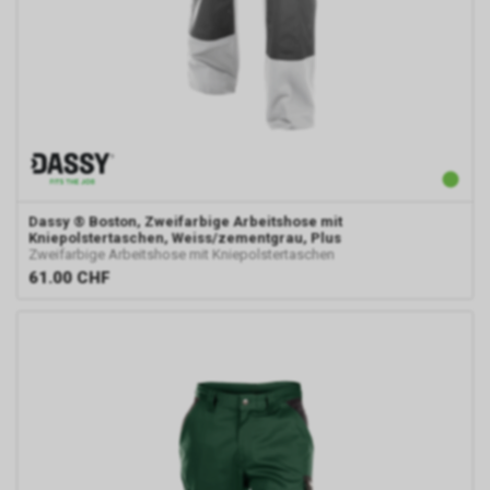
geschaltete Anzeige klicken,
speichert das von uns
eingesetzte Conversion-
Tracking ein Cookie auf Ihrem
Endgerät. Diese sog.
Conversion-Cookies verlieren
mit Ablauf von 30 Tagen ihre
Gültigkeit und dienen im Übrigen
nicht Ihrer persönlichen
Identifikation.
Dassy
® Boston, Zweifarbige Arbeitshose mit
Kniepolstertaschen, Weiss/zementgrau, Plus
Sofern das Cookie noch gültig
Zweifarbige Arbeitshose mit Kniepolstertaschen
ist und Sie eine bestimmte Seite
61.00
CHF
unseres Internetauftritts
besuchen, können sowohl wir
als auch Google auswerten,
dass Sie auf eine unserer bei
Google platzierten Anzeigen
geklickt haben und dass Sie
anschliessend auf unseren
Internetauftritt weitergeleitet
worden sind.