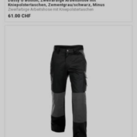
Dassy
® Boston, Zweifarbige Arbeitshose mit
Kniepolstertaschen, Zementgrau/schwarz, Minus
Zweifarbige Arbeitshose mit Kniepolstertaschen
61.00
CHF