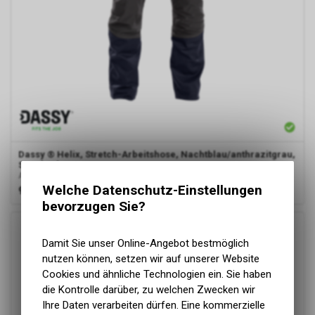
Dassy
® Helix, Stretch-Arbeitshose, Nachtblau/anthrazitgrau,
Standard
Arbeitshose mit Stretch
Welche Datenschutz-Einstellungen
99.00
CHF
bevorzugen Sie?
Damit Sie unser Online-Angebot bestmöglich
nutzen können, setzen wir auf unserer Website
Cookies und ähnliche Technologien ein. Sie haben
die Kontrolle darüber, zu welchen Zwecken wir
Ihre Daten verarbeiten dürfen. Eine kommerzielle