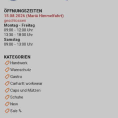
Informationen erstellt Google
uns eine Statistik über den
ÖFFNUNGSZEITEN
Besuch unseres
15.08.2026 (Mariä Himmelfahrt)
Internetauftritts. Zudem
geschlossen
erhalten wir hierdurch
Montag - Freitag
09:00 - 12:00 Uhr
Informationen über die Anzahl
13:30 - 18:00 Uhr
der Nutzer, die auf unsere
Samstag
Anzeige(n) geklickt haben sowie
09:00 - 13:00 Uhr
über die anschliessend
aufgerufenen Seiten unseres
KATEGORIEN
Internetauftritts. Weder wir
Handwerk
noch Dritte, die ebenfalls
Google-AdWords einsetzten,
Warnschutz
werden hierdurch allerdings in
Gastro
die Lage versetzt, Sie auf
Carhartt workwear
diesem Wege zu identifizieren.
Caps und Mützen
Durch die entsprechenden
Einstellungen Ihres Internet-
Schuhe
Browsers können Sie zudem die
New
Installation der Cookies
Sale %
verhindern oder einschränken.