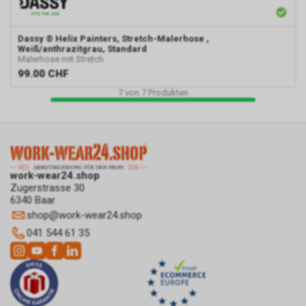
speichert das von uns
eingesetzte Conversion-
Dassy
® Helix Painters, Stretch-Malerhose ,
Tracking ein Cookie auf Ihrem
Weiß/anthrazitgrau, Standard
Endgerät. Diese sog.
Malerhose mit Stretch
Conversion-Cookies verlieren
99.00
CHF
mit Ablauf von 30 Tagen ihre
7
von
7
Produkten
Gültigkeit und dienen im Übrigen
nicht Ihrer persönlichen
Identifikation.
Sofern das Cookie noch gültig
ist und Sie eine bestimmte Seite
unseres Internetauftritts
work-wear24.shop
besuchen, können sowohl wir
Zugerstrasse 30
als auch Google auswerten,
6340 Baar
dass Sie auf eine unserer bei
shop
@
work-wear24.shop
Google platzierten Anzeigen
041 544 61 35
geklickt haben und dass Sie
anschliessend auf unseren
Internetauftritt weitergeleitet
worden sind.
Durch die so eingeholten