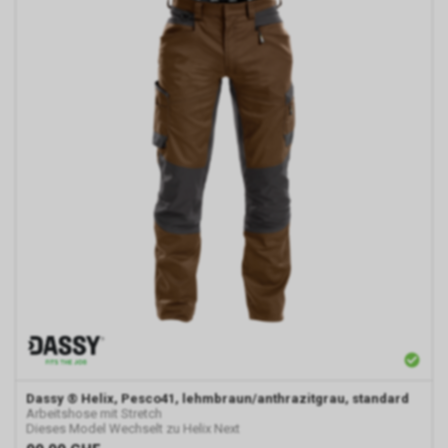
Dassy
® Helix, Pesco41, lehmbraun/anthrazitgrau, standard
Arbeitshose mit Stretch
Dieses Model Wechselt zu Helix Next