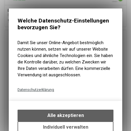
Dassy
® Storax, Stretch-Arbeitshose, Anthrazitgrau, Standard
Stretch-Arbeitshose
Welche Datenschutz-Einstellungen
106.00
CHF
bevorzugen Sie?
Damit Sie unser Online-Angebot bestmöglich
nutzen können, setzen wir auf unserer Website
Cookies und ähnliche Technologien ein. Sie haben
die Kontrolle darüber, zu welchen Zwecken wir
Ihre Daten verarbeiten dürfen. Eine kommerzielle
Verwendung ist ausgeschlossen.
Datenschutzerklärung
Technische Funktionen
Wir erfassen und speichern
bestimmte Interaktionen und
Alle akzeptieren
Einstellungen auf Ihrem Gerät,
um die grundlegenden
Individuell verwalten