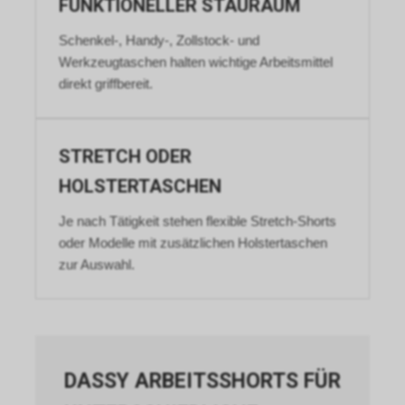
FUNKTIONELLER STAURAUM
Informationen zu Google
Remarketing unter
Schenkel-, Handy-, Zollstock- und
https://www.google.com/privacy/ads/
Werkzeugtaschen halten wichtige Arbeitsmittel
an.
direkt griffbereit.
STRETCH ODER
HOLSTERTASCHEN
Je nach Tätigkeit stehen flexible Stretch-Shorts
oder Modelle mit zusätzlichen Holstertaschen
zur Auswahl.
DASSY ARBEITSSHORTS FÜR