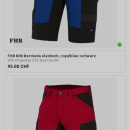
Rechtsgrundlage Art. 6 Abs. 1 lit.
a DSGVO. Rechtsgrundlage kann
auch Art. 6 Abs. 1 lit. f DSGVO
sein. Unser berechtigtes
Interesse liegt in der Analyse,
Optimierung und dem
wirtschaftlichen Betrieb unseres
Internetauftritts.
Damit dieser Werbe-Dienst
FHB
KIM Bermuda elastisch, royalblau-schwarz
ermöglicht werden kann,
65% Polyester, 35% Baumwolle
speichert Google während Ihres
95.00
CHF
Besuchs unseres
Internetauftritts über Ihren
Internet-Browser ein Cookie mit
einer Zahlenfolge auf Ihrem
Endgerät. Dieses Cookie erfasst
in anonymisierter Form sowohl
Ihren Besuch als auch die
Nutzung unseres
Internetauftritts.
Personenbezogene Daten wird