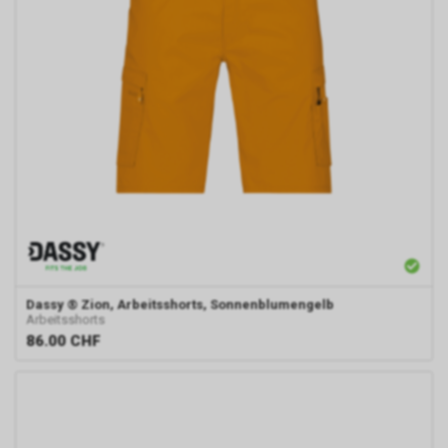
Dassy
® Zion, Arbeitsshorts, Sonnenblumengelb
Arbeitsshorts
86.00
CHF