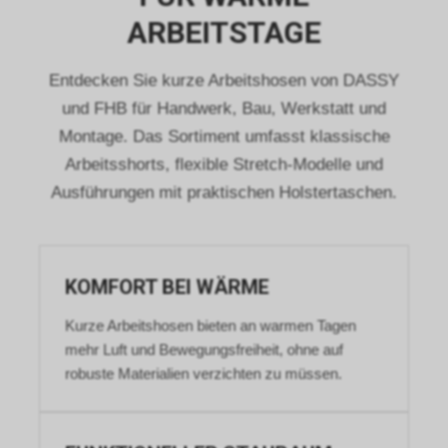
http://www.youronlinechoices.com/uk/your-
ARBEITSTAGE
ad-choices
oder
http://www.networkadvertising.org/choices/
Entdecken Sie kurze Arbeitshosen von DASSY
per Opt-out deaktiviert werden.
und FHB für Handwerk, Bau, Werkstatt und
Durch das sog. Cross-Device-
Montage. Das Sortiment umfasst klassische
Marketing kann Google Ihr
Nutzungsverhalten unter
Arbeitsshorts, flexible Stretch-Modelle und
Umständen auch über mehrere
Ausführungen mit praktischen Holstertaschen.
Endgeräte hinweg verfolgen,
sodass Ihnen womöglich selbst
dann interessenbezogene,
personalisierte Werbung
KOMFORT BEI WÄRME
angezeigt wird, wenn Sie das
Endgerät wechseln. Dies setzt
Kurze Arbeitshosen bieten an warmen Tagen
allerdings voraus, dass Sie der
mehr Luft und Bewegungsfreiheit, ohne auf
Verknüpfung Ihrer
Browserverläufe mit Ihrem
robuste Materialien verzichten zu müssen.
bestehenden Google-Konto
zugestimmt haben.
Google bietet weitergehende