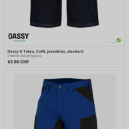
Einsatz von Google
Remarketing
In unserem Internetauftritt
setzen wir die Remarketing-
oder „Ähnliche Zielgruppen“-
Funktion ein. Es handelt sich
hierbei um einen Dienst der
Google Ireland Limited, Gordon
Dassy
® Tokyo, Co93, jeansblau, standard
House, Barrow Street, Dublin 4,
Stretch-Arbeitsjeans
Irland, nachfolgend nur „Google“
63.00
CHF
genannt.
Wir nutzen diese Funktion, um
interessenbezogene,
personalisierte Werbung auf
Internetseiten Dritter, die
ebenfalls an dem Werbe-
Netzwerk von Google
teilnehmen, zu schalten.
Im Falle einer von Ihnen erteilten
Einwilligung für diese
Verarbeitung ist