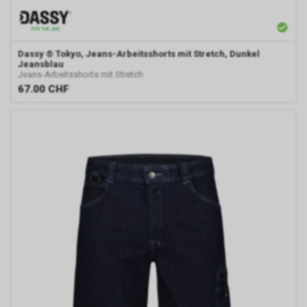
verhindern oder einschränken.
Gleichzeitig können Sie bereits
gespeicherte Cookies jederzeit
löschen. Die hierfür
Dassy
® Tokyo, Jeans-Arbeitsshorts mit Stretch, Dunkel
erforderlichen Schritte und
Jeansblau
Massnahmen hängen jedoch
Jeans-Arbeitsshorts mit Stretch
von Ihrem konkret genutzten
67.00
CHF
Internet-Browser ab. Bei Fragen
benutzen Sie daher bitte die
Hilfefunktion oder
Dokumentation Ihres Internet-
Browsers oder wenden sich an
dessen Hersteller bzw. Support.
Ferner bietet auch Google unter
https://services.google.com/sitestats/de.ht
https://www.google.com/policies/technolog
http://www.google.de/policies/privacy/
weitergehende Informationen
zu diesem Thema und dabei
insbesondere zu den
Möglichkeiten der Unterbindung
der Datennutzung an.