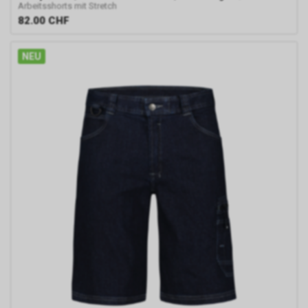
Arbeitsshorts mit Stretch
Durch die so eingeholten
82.00
CHF
Informationen erstellt Google
uns eine Statistik über den
Besuch unseres
NEU
Internetauftritts. Zudem
erhalten wir hierdurch
Informationen über die Anzahl
der Nutzer, die auf unsere
Anzeige(n) geklickt haben sowie
über die anschliessend
aufgerufenen Seiten unseres
Internetauftritts. Weder wir
noch Dritte, die ebenfalls
Google-AdWords einsetzten,
werden hierdurch allerdings in
die Lage versetzt, Sie auf
diesem Wege zu identifizieren.
Durch die entsprechenden
Einstellungen Ihres Internet-
Browsers können Sie zudem die
Installation der Cookies