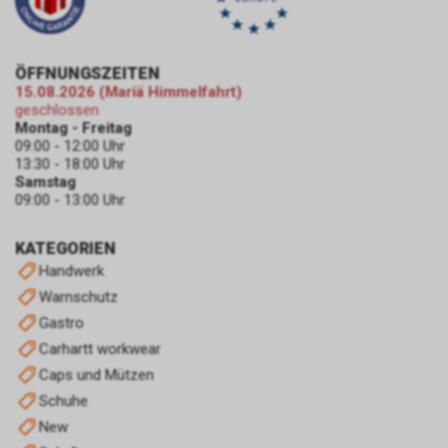
ist und Sie eine bestimmte Seite
unseres Internetauftritts
besuchen, können sowohl wir
ÖFFNUNGSZEITEN
als auch Google auswerten,
15.08.2026 (Mariä Himmelfahrt)
dass Sie auf eine unserer bei
geschlossen
Google platzierten Anzeigen
Montag - Freitag
geklickt haben und dass Sie
09:00 - 12:00 Uhr
13:30 - 18:00 Uhr
anschliessend auf unseren
Samstag
Internetauftritt weitergeleitet
09:00 - 13:00 Uhr
worden sind.
Durch die so eingeholten
KATEGORIEN
Informationen erstellt Google
uns eine Statistik über den
Handwerk
Besuch unseres
Warnschutz
Internetauftritts. Zudem
Gastro
erhalten wir hierdurch
Carhartt workwear
Informationen über die Anzahl
Caps und Mützen
der Nutzer, die auf unsere
Anzeige(n) geklickt haben sowie
Schuhe
über die anschliessend
New
aufgerufenen Seiten unseres