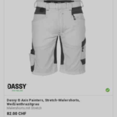
Dassy
® Axis Painters, Stretch-Malershorts,
Weiß/anthrazitgrau
Malershorts mit Stretch
82.00
CHF