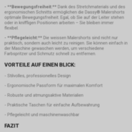
übertragen und dort
verwalten. Dadurch können wir
- **Bewegungsfreiheit:**
Dank des Stretchmaterials und des
gespeichert.
beispielsweise Google Analytics
ergonomischen Schnitts ermöglichen die Dassy® Malershorts
und andere Google-Marketing-
optimale Bewegungsfreiheit. Egal, ob Sie auf der Leiter stehen
Dienste in unsere Online-
oder in kniffligen Positionen arbeiten – Sie bleiben immer
Präsenz integrieren. Der Tag
flexibel.
Manager selbst, der für die
- **Pflegeleicht:**
Die weissen Malershorts sind nicht nur
Google AdWords
Implementierung der Tags
praktisch, sondern auch leicht zu reinigen. Sie können einfach in
zuständig ist, verarbeitet keine
In unserem Internetauftritt
der Maschine gewaschen werden, um verschiedene
personenbezogenen Daten der
setzen wir die Werbe-
Farbspritzer und Schmutz schnell zu entfernen.
Nutzer. Für Informationen zur
Komponente Google AdWords
VORTEILE AUF EINEN BLICK:
Verarbeitung
und dabei das sog. Conversion-
personenbezogener Daten der
Tracking ein. Es handelt sich
- Stilvolles, professionelles Design
Nutzer verweisen wir auf die
hierbei um einen Dienst der
entsprechenden Hinweise zu
Google Ireland Limited, Gordon
- Ergonomische Passform für maximalen Komfort
den Google-Diensten.
House, Barrow Street, Dublin 4,
- Robuste und atmungsaktive Materialien
Nutzungsrichtlinien:
Irland, nachfolgend nur „Google“
https://www.google.com/intl/de/tagmanage
genannt.
- Praktische Taschen für einfache Aufbewahrung
policy.html.
Wir nutzen das Conversion-
- Pflegeleicht und maschinenwaschbar
Tracking zur zielgerichteten
Bewerbung unseres Angebots.
FAZIT
Im Falle einer von Ihnen erteilten