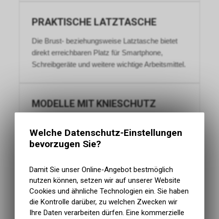
PRAKTISCHE LATZTASCHE
Die Brust- beziehungsweise Latztasche bietet
direkt erreichbaren Platz für Smartphone,
Schreibgeräte und weitere wichtige Arbeitsmittel.
MODELLE MIT KNIESCHUTZ
Mehrere Latzhosen besitzen verstärkte
Welche Datenschutz-Einstellungen
Kniepolstertaschen und eignen sich dadurch
bevorzugen Sie?
besonders für regelmässige Arbeiten in kniender
Haltung.
Damit Sie unser Online-Angebot bestmöglich
nutzen können, setzen wir auf unserer Website
Cookies und ähnliche Technologien ein. Sie haben
die Kontrolle darüber, zu welchen Zwecken wir
Ihre Daten verarbeiten dürfen. Eine kommerzielle