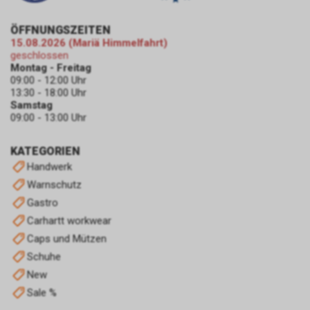
a DSGVO. Rechtsgrundlage kann
auch Art. 6 Abs. 1 lit. f DSGVO
ÖFFNUNGSZEITEN
sein. Unser berechtigtes
15.08.2026 (Mariä Himmelfahrt)
Interesse liegt in der Analyse,
geschlossen
Optimierung und dem
Montag - Freitag
wirtschaftlichen Betrieb unseres
09:00 - 12:00 Uhr
13:30 - 18:00 Uhr
Internetauftritts.
Samstag
Damit dieser Werbe-Dienst
09:00 - 13:00 Uhr
ermöglicht werden kann,
speichert Google während Ihres
KATEGORIEN
Besuchs unseres
Handwerk
Internetauftritts über Ihren
Internet-Browser ein Cookie mit
Warnschutz
einer Zahlenfolge auf Ihrem
Gastro
Endgerät. Dieses Cookie erfasst
Carhartt workwear
in anonymisierter Form sowohl
Caps und Mützen
Ihren Besuch als auch die
Nutzung unseres
Schuhe
Internetauftritts.
New
Personenbezogene Daten wird
Sale %
dabei allerdings nicht