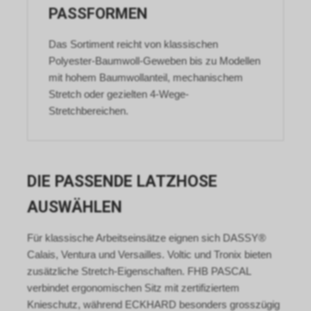
Informationen erstellt Google
PASSFORMEN
uns eine Statistik über den
Besuch unseres
Das Sortiment reicht von klassischen
Internetauftritts. Zudem
Polyester-Baumwoll-Geweben bis zu Modellen
erhalten wir hierdurch
mit hohem Baumwollanteil, mechanischem
Informationen über die Anzahl
Stretch oder gezielten 4-Wege-
der Nutzer, die auf unsere
Anzeige(n) geklickt haben sowie
Stretchbereichen.
über die anschliessend
aufgerufenen Seiten unseres
Internetauftritts. Weder wir
noch Dritte, die ebenfalls
DIE PASSENDE LATZHOSE
Google-AdWords einsetzten,
werden hierdurch allerdings in
AUSWÄHLEN
die Lage versetzt, Sie auf
diesem Wege zu identifizieren.
Für klassische Arbeitseinsätze eignen sich DASSY®
Durch die entsprechenden
Calais, Ventura und Versailles. Voltic und Tronix bieten
Einstellungen Ihres Internet-
Browsers können Sie zudem die
zusätzliche Stretch-Eigenschaften. FHB PASCAL
Installation der Cookies
verbindet ergonomischen Sitz mit zertifiziertem
verhindern oder einschränken.
Knieschutz, während ECKHARD besonders grosszügig