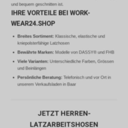
Gleichzeitig können Sie bereits
und bequem geschnitten ist.
gespeicherte Cookies jederzeit
IHRE VORTEILE BEI WORK-
löschen. Die hierfür
erforderlichen Schritte und
WEAR24.SHOP
Massnahmen hängen jedoch
von Ihrem konkret genutzten
Breites Sortiment:
Klassische, elastische und
Internet-Browser ab. Bei Fragen
benutzen Sie daher bitte die
kniepolsterfähige Latzhosen
Hilfefunktion oder
Bewährte Marken:
Modelle von DASSY® und FHB
Dokumentation Ihres Internet-
Browsers oder wenden sich an
Viele Varianten:
Unterschiedliche Farben, Grössen
dessen Hersteller bzw. Support.
und Beinlängen
Ferner bietet auch Google unter
Persönliche Beratung:
Telefonisch und vor Ort in
https://services.google.com/sitestats/de.ht
unserem Verkaufsladen in Baar
https://www.google.com/policies/technolog
http://www.google.de/policies/privacy/
weitergehende Informationen
zu diesem Thema und dabei
insbesondere zu den
JETZT HERREN-
Möglichkeiten der Unterbindung
der Datennutzung an.
LATZARBEITSHOSEN
Einsatz von Google