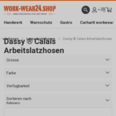
ATISLIEFERUNG AB CHF 200.-
FACHGESCHÄFT IN BAAR/ZG
SICHER EINKAUFEN DAN
Handwerk
Warnschutz
Gastro
Carhartt workwear
rbeitshosen
Dassy ® Calais
Latzarbeitshosen
Dassy ® Calais Arbeitslatzhosen
Arbeitslatzhosen
Grösse
Farbe
Verfügbarkeit
Sortieren nach
Relevanz