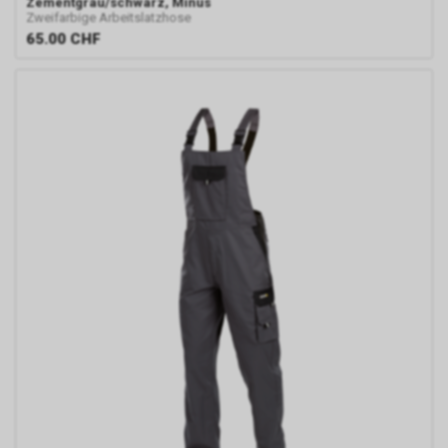
Zementgrau/schwarz, Minus
Internetauftritt weitergeleitet
Zweifarbige Arbeitslatzhose
worden sind.
65.00
CHF
Durch die so eingeholten
Informationen erstellt Google
uns eine Statistik über den
Besuch unseres
Internetauftritts. Zudem
erhalten wir hierdurch
Informationen über die Anzahl
der Nutzer, die auf unsere
Anzeige(n) geklickt haben sowie
über die anschliessend
aufgerufenen Seiten unseres
Internetauftritts. Weder wir
noch Dritte, die ebenfalls
Google-AdWords einsetzten,
werden hierdurch allerdings in
die Lage versetzt, Sie auf
diesem Wege zu identifizieren.
Durch die entsprechenden
Einstellungen Ihres Internet-