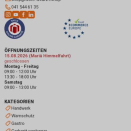
Einwilligung für diese
041 544 61 35
Verarbeitung ist
Rechtsgrundlage Art. 6 Abs. 1 lit.
a DSGVO. Rechtsgrundlage kann
auch Art. 6 Abs. 1 lit. f DSGVO
sein. Unser berechtigtes
Interesse liegt in der Analyse,
Optimierung und dem
ÖFFNUNGSZEITEN
wirtschaftlichen Betrieb unseres
15.08.2026 (Mariä Himmelfahrt)
Internetauftritts.
geschlossen
Damit dieser Werbe-Dienst
Montag - Freitag
ermöglicht werden kann,
09:00 - 12:00 Uhr
13:30 - 18:00 Uhr
speichert Google während Ihres
Samstag
Besuchs unseres
09:00 - 13:00 Uhr
Internetauftritts über Ihren
Internet-Browser ein Cookie mit
KATEGORIEN
einer Zahlenfolge auf Ihrem
Endgerät. Dieses Cookie erfasst
Handwerk
in anonymisierter Form sowohl
Warnschutz
Ihren Besuch als auch die
Gastro
Nutzung unseres
Carhartt workwear