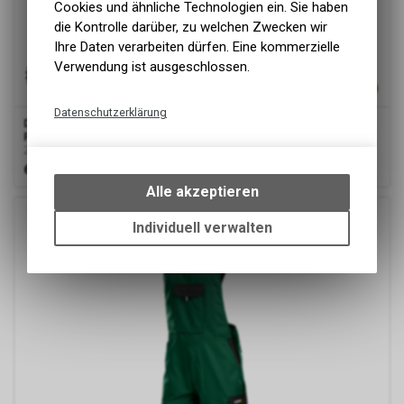
Cookies und ähnliche Technologien ein. Sie haben
die Kontrolle darüber, zu welchen Zwecken wir
Ihre Daten verarbeiten dürfen. Eine kommerzielle
Verwendung ist ausgeschlossen.
Datenschutzerklärung
Dassy
® Calais, Zweifarbige Arbeitslatzhose,
Flaschengrün/schwarz, Minus
Technische Funktionen
Zweifarbige Arbeitslatzhose
Wir erfassen und speichern
65.00
CHF
bestimmte Interaktionen und
Alle akzeptieren
Einstellungen auf Ihrem Gerät,
um die grundlegenden
Individuell verwalten
Funktionen unseres Online-
Angebots, wie die Verwendung
des Warenkorbs, zu
ermöglichen. Bitte beachten Sie,
dass die gespeicherten Daten
keinerlei Rückschlüsse auf Ihre
Google Analytics
persönlichen Informationen
zulassen.
Diese Website benutzt Google
Analytics, einen