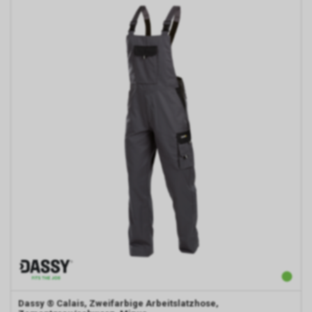
Internetauftritts.
Falls Sie auf eine von Google
geschaltete Anzeige klicken,
speichert das von uns
eingesetzte Conversion-
Tracking ein Cookie auf Ihrem
Endgerät. Diese sog.
Conversion-Cookies verlieren
mit Ablauf von 30 Tagen ihre
Gültigkeit und dienen im Übrigen
nicht Ihrer persönlichen
Identifikation.
Sofern das Cookie noch gültig
ist und Sie eine bestimmte Seite
unseres Internetauftritts
besuchen, können sowohl wir
als auch Google auswerten,
dass Sie auf eine unserer bei
Google platzierten Anzeigen
geklickt haben und dass Sie
Dassy
® Calais, Zweifarbige Arbeitslatzhose,
anschliessend auf unseren