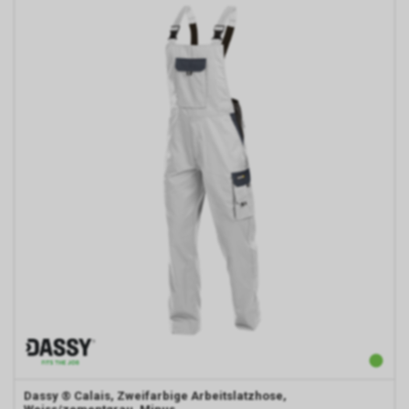
Dassy
® Calais, Zweifarbige Arbeitslatzhose,