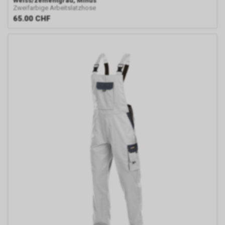
Weiss/zementgrau, Minus
Zweifarbige Arbeitslatzhose
65.00
CHF