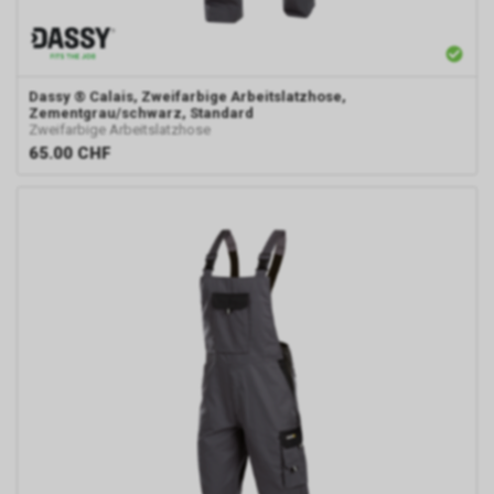
Browsers können Sie zudem die
Installation der Cookies
verhindern oder einschränken.
Gleichzeitig können Sie bereits
Dassy
® Calais, Zweifarbige Arbeitslatzhose,
gespeicherte Cookies jederzeit
Zementgrau/schwarz, Standard
löschen. Die hierfür
Zweifarbige Arbeitslatzhose
erforderlichen Schritte und
65.00
CHF
Massnahmen hängen jedoch
von Ihrem konkret genutzten
Internet-Browser ab. Bei Fragen
benutzen Sie daher bitte die
Hilfefunktion oder
Dokumentation Ihres Internet-
Browsers oder wenden sich an
dessen Hersteller bzw. Support.
Ferner bietet auch Google unter
https://services.google.com/sitestats/de.ht
https://www.google.com/policies/technolog
http://www.google.de/policies/privacy/
weitergehende Informationen
zu diesem Thema und dabei
insbesondere zu den