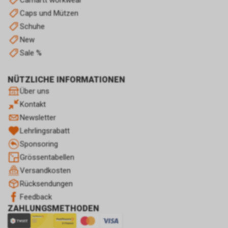
Internetauftritts.
Caps und Mützen
Personenbezogene Daten wird
dabei allerdings nicht
Schuhe
weitergegeben. Sofern Sie
New
anschliessend den
Sale %
Internetauftritt eines Dritten
besuchen, der seinerseits
ebenfalls das Werbe-Netzwerk
NÜTZLICHE INFORMATIONEN
von Google nutzt, werden
Über uns
womöglich
Kontakt
Werbeeinblendungen
Newsletter
erscheinen, die einen Bezug zu
Lehrlingsrabatt
unserem Internetauftritt bzw. zu
unseren dortigen Angeboten
Sponsoring
aufweisen.
Grössentabellen
Zur dauerhaften Deaktivierung
Versandkosten
dieser Funktion bietet Google
Rücksendungen
für die gängigsten Internet-
Browser über
Feedback
https://www.google.com/settings/ads/plugi
ZAHLUNGSMETHODEN
ein Browser-Plugin an.
Ebenfalls kann die Verwendung