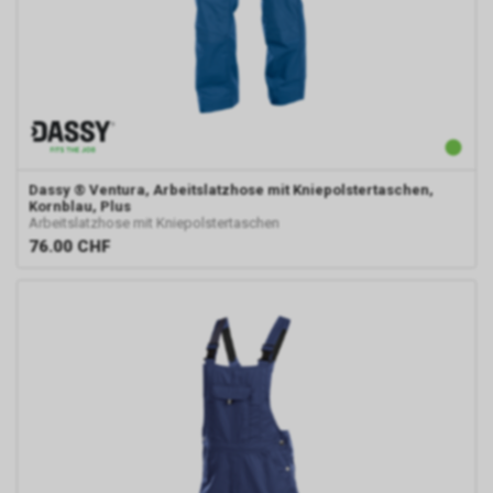
Durch die entsprechenden
Einstellungen Ihres Internet-
Browsers können Sie zudem die
Installation der Cookies
verhindern oder einschränken.
Gleichzeitig können Sie bereits
gespeicherte Cookies jederzeit
löschen. Die hierfür
Dassy
® Ventura, Arbeitslatzhose mit Kniepolstertaschen,
erforderlichen Schritte und
Kornblau, Plus
Massnahmen hängen jedoch
Arbeitslatzhose mit Kniepolstertaschen
von Ihrem konkret genutzten
76.00
CHF
Internet-Browser ab. Bei Fragen
benutzen Sie daher bitte die
Hilfefunktion oder
Dokumentation Ihres Internet-
Browsers oder wenden sich an
dessen Hersteller bzw. Support.
Ferner bietet auch Google unter
https://services.google.com/sitestats/de.ht
https://www.google.com/policies/technolog
http://www.google.de/policies/privacy/
weitergehende Informationen