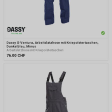
Dassy
® Ventura, Arbeitslatzhose mit Kniepolstertaschen,
Dunkelblau, Minus
Arbeitslatzhose mit Kniepolstertaschen
76.00
CHF