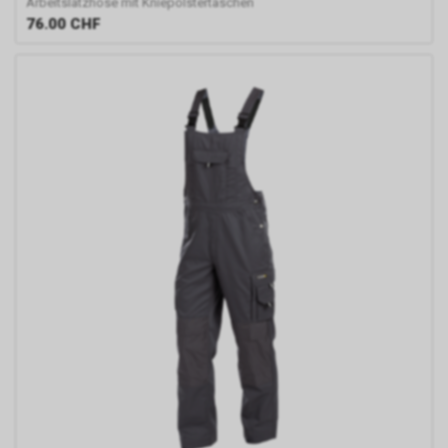
Arbeitslatzhose mit Kniepolstertaschen
Optimierung und dem
76.00
CHF
wirtschaftlichen Betrieb unseres
Internetauftritts.
Falls Sie auf eine von Google
geschaltete Anzeige klicken,
speichert das von uns
eingesetzte Conversion-
Tracking ein Cookie auf Ihrem
Endgerät. Diese sog.
Conversion-Cookies verlieren
mit Ablauf von 30 Tagen ihre
Gültigkeit und dienen im Übrigen
nicht Ihrer persönlichen
Identifikation.
Sofern das Cookie noch gültig
ist und Sie eine bestimmte Seite
unseres Internetauftritts
besuchen, können sowohl wir
als auch Google auswerten,
dass Sie auf eine unserer bei
Google platzierten Anzeigen