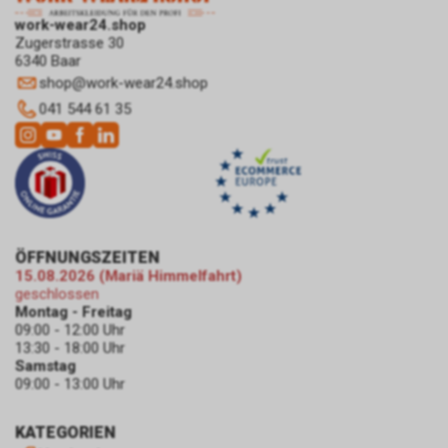
teilnehmen, zu schalten.
work-wear24.shop
Im Falle einer von Ihnen erteilten
Zugerstrasse 30
Einwilligung für diese
6340 Baar
Verarbeitung ist
shop
@
work-wear24.shop
Rechtsgrundlage Art. 6 Abs. 1 lit.
041 544 61 35
a DSGVO. Rechtsgrundlage kann
auch Art. 6 Abs. 1 lit. f DSGVO
sein. Unser berechtigtes
Interesse liegt in der Analyse,
Optimierung und dem
wirtschaftlichen Betrieb unseres
Internetauftritts.
ÖFFNUNGSZEITEN
Damit dieser Werbe-Dienst
15.08.2026 (Mariä Himmelfahrt)
ermöglicht werden kann,
geschlossen
speichert Google während Ihres
Montag - Freitag
Besuchs unseres
09:00 - 12:00 Uhr
13:30 - 18:00 Uhr
Internetauftritts über Ihren
Samstag
Internet-Browser ein Cookie mit
09:00 - 13:00 Uhr
einer Zahlenfolge auf Ihrem
Endgerät. Dieses Cookie erfasst
KATEGORIEN
in anonymisierter Form sowohl