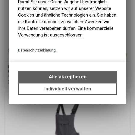
Damit Sie unser Online-Angebot bestmöglich
nutzen können, setzen wir auf unserer Website
Cookies und ähnliche Technologien ein. Sie haben
die Kontrolle darüber, zu welchen Zwecken wir
Ihre Daten verarbeiten dürfen. Eine kommerzielle
Verwendung ist ausgeschlossen.
Datenschutzerklärung
Technische Funktionen
Dassy
® Ventura, Arbeitslatzhose mit Kniepolstertaschen,
Wir erfassen und speichern
Kornblau, Standard
bestimmte Interaktionen und
Arbeitslatzhose mit Kniepolstertaschen
Alle akzeptieren
Einstellungen auf Ihrem Gerät,
76.00
CHF
um die grundlegenden
Individuell verwalten
Funktionen unseres Online-
Angebots, wie die Verwendung
des Warenkorbs, zu
ermöglichen. Bitte beachten Sie,
dass die gespeicherten Daten
keinerlei Rückschlüsse auf Ihre
Google Analytics
persönlichen Informationen