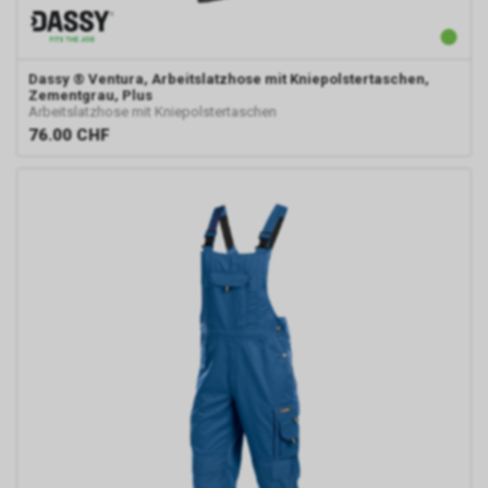
geklickt haben und dass Sie
anschliessend auf unseren
Internetauftritt weitergeleitet
Dassy
® Ventura, Arbeitslatzhose mit Kniepolstertaschen,
worden sind.
Zementgrau, Plus
Durch die so eingeholten
Arbeitslatzhose mit Kniepolstertaschen
Informationen erstellt Google
76.00
CHF
uns eine Statistik über den
Besuch unseres
Internetauftritts. Zudem
erhalten wir hierdurch
Informationen über die Anzahl
der Nutzer, die auf unsere
Anzeige(n) geklickt haben sowie
über die anschliessend
aufgerufenen Seiten unseres
Internetauftritts. Weder wir
noch Dritte, die ebenfalls
Google-AdWords einsetzten,
werden hierdurch allerdings in
die Lage versetzt, Sie auf
diesem Wege zu identifizieren.