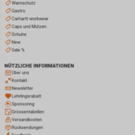
Optimierung und dem
Warnschutz
wirtschaftlichen Betrieb unseres
Gastro
Internetauftritts.
Carhartt workwear
Falls Sie auf eine von Google
Caps und Mützen
geschaltete Anzeige klicken,
speichert das von uns
Schuhe
eingesetzte Conversion-
New
Tracking ein Cookie auf Ihrem
Sale %
Endgerät. Diese sog.
Conversion-Cookies verlieren
NÜTZLICHE INFORMATIONEN
mit Ablauf von 30 Tagen ihre
Gültigkeit und dienen im Übrigen
Über uns
nicht Ihrer persönlichen
Kontakt
Identifikation.
Newsletter
Sofern das Cookie noch gültig
Lehrlingsrabatt
ist und Sie eine bestimmte Seite
unseres Internetauftritts
Sponsoring
besuchen, können sowohl wir
Grössentabellen
als auch Google auswerten,
Versandkosten
dass Sie auf eine unserer bei
Rücksendungen
Google platzierten Anzeigen