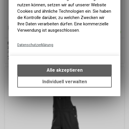
nutzen können, setzen wir auf unserer Website
Cookies und ähnliche Technologien ein. Sie haben
die Kontrolle darüber, zu welchen Zwecken wir
Ihre Daten verarbeiten dürfen. Eine kommerzielle
Verwendung ist ausgeschlossen.
Dassy
® Ventura, Arbeitslatzhose mit Kniepolstertaschen,
Datenschutzerklärung
Zementgrau, Minus
Arbeitslatzhose mit Kniepolstertaschen
Technische Funktionen
76.00
CHF
Wir erfassen und speichern
bestimmte Interaktionen und
Alle akzeptieren
Einstellungen auf Ihrem Gerät,
um die grundlegenden
Individuell verwalten
Funktionen unseres Online-
Angebots, wie die Verwendung
des Warenkorbs, zu
ermöglichen. Bitte beachten Sie,
dass die gespeicherten Daten
keinerlei Rückschlüsse auf Ihre
Google Analytics
persönlichen Informationen
zulassen.
Diese Website benutzt Google