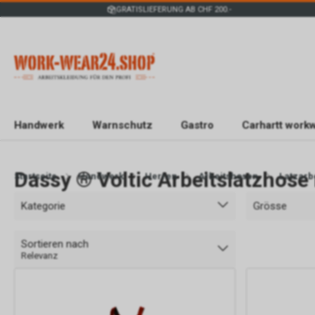
GRATISLIEFERUNG AB CHF 200.-
Handwerk
Warnschutz
Gastro
Carhartt work
Dassy ® Voltic Arbeitslatzhose
Startseite
Handwerk
Herren
Arbeitshosen
Latzarb
Kategorie
Grösse
Sortieren nach
Relevanz