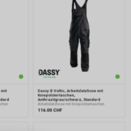
 mit
Dassy
® Voltic, Arbeitslatzhose mit
Kniepolstertaschen,
ndard
Anthrazitgrau/schwarz, Standard
schen
Arbeitslatzhose mit Kniepolstertaschen
116.00
CHF