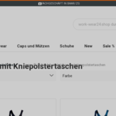
FACHGESCHÄFT IN BAAR/ZG
wear
Caps und Mützen
Schuhe
New
Sale %
 mit Kniepolstertaschen
eitshosen
Dassy ® Voltic Arbeitslatzhose mit Kniepolstertaschen
Farbe