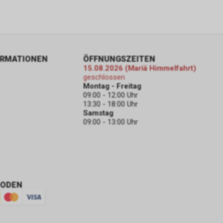
ds
 diesem
nnen Sie
eichzeitig
ür
ORMATIONEN
ÖFFNUNGSZEITEN
konkret
15.08.2026 (Mariä Himmelfahrt)
die
geschlossen
Montag - Freitag
nden sich an
09:00 - 12:00 Uhr
13:30 - 18:00 Uhr
Samstag
09:00 - 13:00 Uhr
dere zu den
che
HODEN
er Google
folgend nur
 Werbung auf