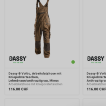
Dassy
® Voltic, Arbeitslatzhose mit
Dassy
® Volt
Kniepolstertaschen,
Kniepolstert
Lehmbraun/anthrazitgrau, Minus
Anthrazitgr
Arbeitslatzhose mit Kniepolstertaschen
Arbeitslatzho
116.00
CHF
116.00
CH