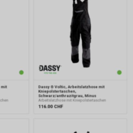
 mit
Dassy
® Voltic, Arbeitslatzhose mit
Kniepolstertaschen,
Schwarz/anthrazitgrau, Minus
schen
Arbeitslatzhose mit Kniepolstertaschen
116.00
CHF