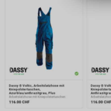
Dassy
® Voltic, Arbeitslatzhose mit
Dassy
® Volt
Kniepolstertaschen,
Kniepolstert
Azurblau/anthrazitgrau, Plus
Anthrazitgra
Arbeitslatzhose mit Kniepolstertaschen
Arbeitslatzho
116.00
CHF
116.00
CH