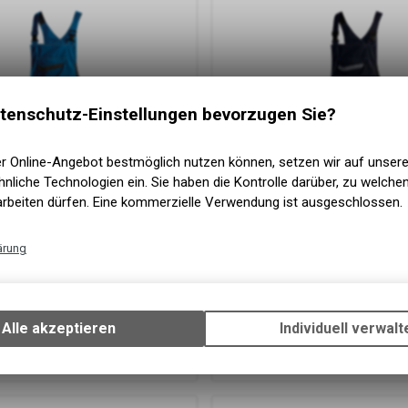
tenschutz-Einstellungen bevorzugen Sie?
er Online-Angebot bestmöglich nutzen können, setzen wir auf unser
nliche Technologien ein. Sie haben die Kontrolle darüber, zu welch
arbeiten dürfen. Eine kommerzielle Verwendung ist ausgeschlossen.
ärung
Technische Funktionen
ic, Arbeitslatzhose mit
Dassy
® Voltic, Arbeitslatzhose
Wir erfassen und speichern bestimmte Interaktionen und Einstellun
aschen,
Kniepolstertaschen,
Ihrem Gerät, um die grundlegenden Funktionen unseres Online-Angeb
hrazitgrau, Standard
Nachtblau/anthrazitgrau, Stan
Alle akzeptieren
Individuell verwalt
se mit Kniepolstertaschen
Arbeitslatzhose mit Kniepolsterta
Verwendung des Warenkorbs, zu ermöglichen. Bitte beachten Sie, d
F
116.00
CHF
gespeicherten Daten keinerlei Rückschlüsse auf Ihre persönlichen I
zulassen.