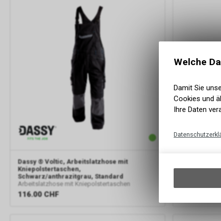
Welche Da
Damit Sie uns
Cookies und äh
Ihre Daten ver
Datenschutzerkl
Dassy
® Voltic, Arbeitslatzhose mit
Dassy
® Volt
Kniepolstertaschen,
Kniepolstert
Schwarz/anthrazitgrau, Standard
Azurblau/ant
Arbeitslatzhose mit Kniepolstertaschen
Arbeitslatzho
116.00
CHF
116.00
CH