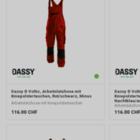
Dassy
® Voltic, Arbeitslatzhose mit
Dassy
® Volt
Kniepolstertaschen, Rot/schwarz, Minus
Kniepolstert
Nachtblau/an
Arbeitslatzhose mit Kniepolstertaschen
Arbeitslatzho
116.00
CHF
116.00
CH