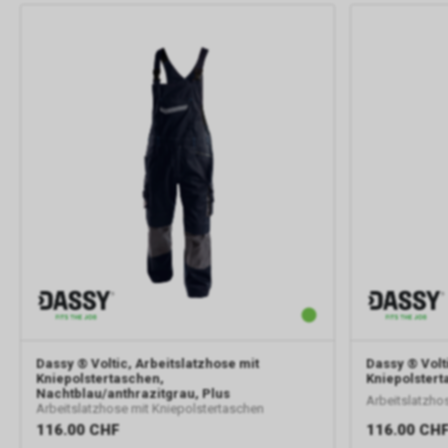
Dassy
® Voltic, Arbeitslatzhose mit
Dassy
® Volt
Kniepolstertaschen,
Kniepolstert
Nachtblau/anthrazitgrau, Plus
Arbeitslatzho
Arbeitslatzhose mit Kniepolstertaschen
116.00
CHF
116.00
CH