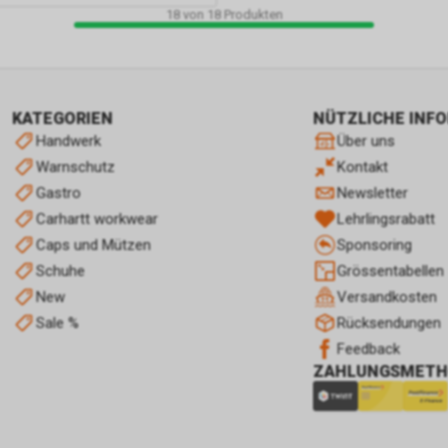
Internetauftritts. Weder wir noch Dritte, die ebenfalls Google-AdWor
18
von
18
Produkten
einsetzten, werden hierdurch allerdings in die Lage versetzt, Sie auf
Wege zu identifizieren.
Durch die entsprechenden Einstellungen Ihres Internet-Browsers kö
zudem die Installation der Cookies verhindern oder einschränken. Gl
können Sie bereits gespeicherte Cookies jederzeit löschen. Die hierf
KATEGORIEN
NÜTZLICHE INF
erforderlichen Schritte und Massnahmen hängen jedoch von Ihrem 
Handwerk
Über uns
genutzten Internet-Browser ab. Bei Fragen benutzen Sie daher bitte 
Warnschutz
Kontakt
Hilfefunktion oder Dokumentation Ihres Internet-Browsers oder we
Gastro
Newsletter
dessen Hersteller bzw. Support.
Ferner bietet auch Google unter
Carhartt workwear
Lehrlingsrabatt
https://services.google.com/sitestats/de.html
Caps und Mützen
Sponsoring
https://www.google.com/policies/technologies/ads/
Schuhe
Grössentabellen
http://www.google.de/policies/privacy/
New
Versandkosten
weitergehende Informationen zu diesem Thema und dabei insbeson
Möglichkeiten der Unterbindung der Datennutzung an.
Sale %
Rücksendungen
Einsatz von Google Remarketing
Feedback
In unserem Internetauftritt setzen wir die Remarketing- oder „Ähnli
ZAHLUNGSMET
Zielgruppen“-Funktion ein. Es handelt sich hierbei um einen Dienst d
Ireland Limited, Gordon House, Barrow Street, Dublin 4, Irland, nach
„Google“ genannt.
Wir nutzen diese Funktion, um interessenbezogene, personalisierte