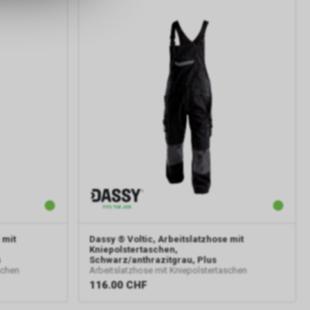
er Google
ien, die auf
tzung der
formationen
rver von
gs über eine
pielsweise
line-
erung der
Nutzer. Für
er
 mit
Dassy
® Voltic, Arbeitslatzhose mit
sten.
Kniepolstertaschen,
e-
s
Schwarz/anthrazitgrau, Plus
schen
Arbeitslatzhose mit Kniepolstertaschen
116.00
CHF