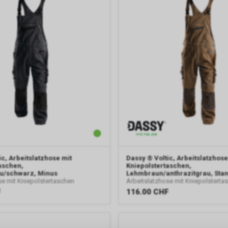
ic, Arbeitslatzhose mit
Dassy
® Voltic, Arbeitslatzhose
aschen,
Kniepolstertaschen,
au/schwarz, Minus
Lehmbraun/anthrazitgrau, Sta
se mit Kniepolstertaschen
Arbeitslatzhose mit Kniepolsterta
F
116.00
CHF