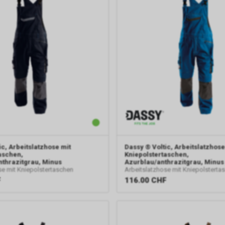
ic, Arbeitslatzhose mit
Dassy
® Voltic, Arbeitslatzhose
aschen,
Kniepolstertaschen,
thrazitgrau, Minus
Azurblau/anthrazitgrau, Minus
se mit Kniepolstertaschen
Arbeitslatzhose mit Kniepolsterta
F
116.00
CHF