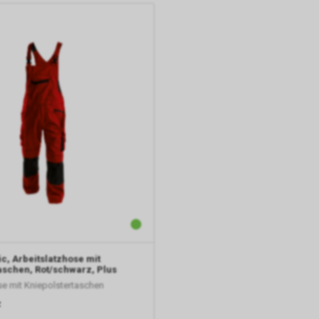
In unserem Internetauftritt setzen wir die Werbe-Komponente Goo
und dabei das sog. Conversion-Tracking ein. Es handelt sich hierbei
Dienst der Google Ireland Limited, Gordon House, Barrow Street, Dubli
nachfolgend nur „Google“ genannt.
Wir nutzen das Conversion-Tracking zur zielgerichteten Bewerbung
Angebots. Im Falle einer von Ihnen erteilten Einwilligung für diese V
ist Rechtsgrundlage Art. 6 Abs. 1 lit. a DSGVO. Rechtsgrundlage kann
Abs. 1 lit. f DSGVO sein. Unser berechtigtes Interesse liegt in der Ana
Optimierung und dem wirtschaftlichen Betrieb unseres Internetauftri
Falls Sie auf eine von Google geschaltete Anzeige klicken, speicher
eingesetzte Conversion-Tracking ein Cookie auf Ihrem Endgerät. Die
Conversion-Cookies verlieren mit Ablauf von 30 Tagen ihre Gültigkei
im Übrigen nicht Ihrer persönlichen Identifikation.
Sofern das Cookie noch gültig ist und Sie eine bestimmte Seite uns
Internetauftritts besuchen, können sowohl wir als auch Google aus
Sie auf eine unserer bei Google platzierten Anzeigen geklickt haben
Sie anschliessend auf unseren Internetauftritt weitergeleitet worden 
ic, Arbeitslatzhose mit
Durch die so eingeholten Informationen erstellt Google uns eine Stat
aschen, Rot/schwarz, Plus
den Besuch unseres Internetauftritts. Zudem erhalten wir hierdurch
se mit Kniepolstertaschen
Informationen über die Anzahl der Nutzer, die auf unsere Anzeige(n)
F
haben sowie über die anschliessend aufgerufenen Seiten unseres