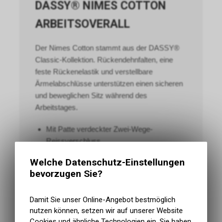
DASSY® NIMES COTTON
ARBEITSOVERALL
Der Nimes Cotton stammt aus der DASSY®
Classic-Kollektion. Rückendehnfalten, eine
feste Rückenelastik und verstellbare
Ärmelabschlüsse unterstützen einen sicheren
und beweglichen Sitz während des
Arbeitstages.
Mit Patte verdeckter Zwei-Wege-
Reissverschluss
Zwei zusätzliche Druckknöpfe
Welche Datenschutz-Einstellungen
bevorzugen Sie?
Ärmelweite über Klettband verstellbar
Rückendehnfalten
Damit Sie unser Online-Angebot bestmöglich
Feste Rückenelastik
nutzen können, setzen wir auf unserer Website
Zwei Schubtaschen und zwei
Cookies und ähnliche Technologien ein. Sie haben