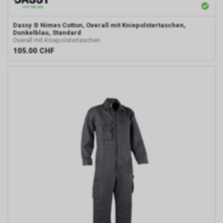
Dassy
® Nimes Cotton, Overall mit Kniepolstertaschen,
Dunkelblau, Standard
Overall mit Kniepolstertaschen
105.00
CHF