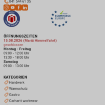
041 544 61 35
Möglichkeiten der Unterbindung
der Datennutzung an.
Einsatz von Google
Remarketing
In unserem Internetauftritt
setzen wir die Remarketing-
oder „Ähnliche Zielgruppen“-
ÖFFNUNGSZEITEN
Funktion ein. Es handelt sich
15.08.2026 (Mariä Himmelfahrt)
hierbei um einen Dienst der
geschlossen
Google Ireland Limited, Gordon
Montag - Freitag
House, Barrow Street, Dublin 4,
09:00 - 12:00 Uhr
Irland, nachfolgend nur „Google“
13:30 - 18:00 Uhr
genannt.
Samstag
09:00 - 13:00 Uhr
Wir nutzen diese Funktion, um
interessenbezogene,
personalisierte Werbung auf
KATEGORIEN
Internetseiten Dritter, die
Handwerk
ebenfalls an dem Werbe-
Warnschutz
Netzwerk von Google
Gastro
teilnehmen, zu schalten.
Carhartt workwear
Im Falle einer von Ihnen erteilten