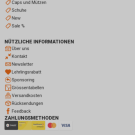
Einwilligung für diese
Caps und Mützen
Verarbeitung ist
Schuhe
Rechtsgrundlage Art. 6 Abs. 1 lit.
New
a DSGVO. Rechtsgrundlage kann
Sale %
auch Art. 6 Abs. 1 lit. f DSGVO
sein. Unser berechtigtes
Interesse liegt in der Analyse,
NÜTZLICHE INFORMATIONEN
Optimierung und dem
Über uns
wirtschaftlichen Betrieb unseres
Kontakt
Internetauftritts.
Newsletter
Damit dieser Werbe-Dienst
ermöglicht werden kann,
Lehrlingsrabatt
speichert Google während Ihres
Sponsoring
Besuchs unseres
Grössentabellen
Internetauftritts über Ihren
Versandkosten
Internet-Browser ein Cookie mit
einer Zahlenfolge auf Ihrem
Rücksendungen
Endgerät. Dieses Cookie erfasst
Feedback
in anonymisierter Form sowohl
ZAHLUNGSMETHODEN
Ihren Besuch als auch die
Nutzung unseres
Internetauftritts.