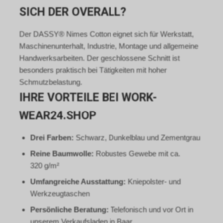
Internetauftritt weitergeleitet
SICH DER OVERALL?
worden sind.
Durch die so eingeholten
Informationen erstellt Google
Der DASSY® Nimes Cotton eignet sich für Werkstatt,
uns eine Statistik über den
Maschinenunterhalt, Industrie, Montage und allgemeine
Besuch unseres
Handwerksarbeiten. Der geschlossene Schnitt ist
Internetauftritts. Zudem
besonders praktisch bei Tätigkeiten mit hoher
erhalten wir hierdurch
Schmutzbelastung.
Informationen über die Anzahl
IHRE VORTEILE BEI WORK-
der Nutzer, die auf unsere
Anzeige(n) geklickt haben sowie
WEAR24.SHOP
über die anschliessend
aufgerufenen Seiten unseres
Internetauftritts. Weder wir
Drei Farben:
Schwarz, Dunkelblau und Zementgrau
noch Dritte, die ebenfalls
Reine Baumwolle:
Robustes Gewebe mit ca.
Google-AdWords einsetzten,
320 g/m²
werden hierdurch allerdings in
die Lage versetzt, Sie auf
Umfangreiche Ausstattung:
Kniepolster- und
diesem Wege zu identifizieren.
Werkzeugtaschen
Durch die entsprechenden
Persönliche Beratung:
Telefonisch und vor Ort in
Einstellungen Ihres Internet-
Browsers können Sie zudem die
unserem Verkaufsladen in Baar