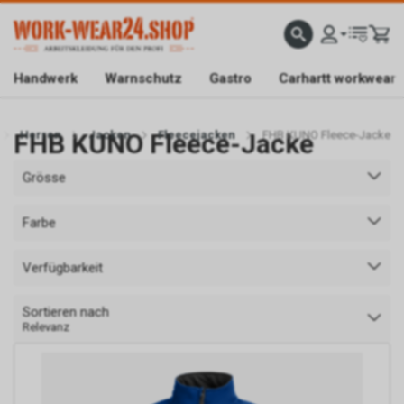
ATISLIEFERUNG AB CHF 200.-
FACHGESCHÄFT IN BAAR/ZG
SICHER EINKAUFEN DAN
Handwerk
Warnschutz
Gastro
Carhartt workwear
FHB KUNO Fleece-Jacke
Herren
Jacken
Fleecejacken
FHB KUNO Fleece-Jacke
Grösse
Farbe
Verfügbarkeit
Sortieren nach
Relevanz