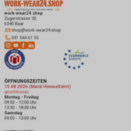
Informationen über die Anzahl
der Nutzer, die auf unsere
work-wear24.shop
Anzeige(n) geklickt haben sowie
Zugerstrasse 30
über die anschliessend
6340 Baar
aufgerufenen Seiten unseres
shop
@
work-wear24.shop
Internetauftritts. Weder wir
041 544 61 35
noch Dritte, die ebenfalls
Google-AdWords einsetzten,
werden hierdurch allerdings in
die Lage versetzt, Sie auf
diesem Wege zu identifizieren.
Durch die entsprechenden
Einstellungen Ihres Internet-
ÖFFNUNGSZEITEN
Browsers können Sie zudem die
15.08.2026 (Mariä Himmelfahrt)
Installation der Cookies
geschlossen
verhindern oder einschränken.
Montag - Freitag
Gleichzeitig können Sie bereits
09:00 - 12:00 Uhr
gespeicherte Cookies jederzeit
13:30 - 18:00 Uhr
Samstag
löschen. Die hierfür
09:00 - 13:00 Uhr
erforderlichen Schritte und
Massnahmen hängen jedoch