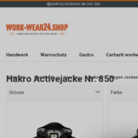
GRATISLIEFERUNG AB CHF 200.-
Handwerk
Warnschutz
Gastro
Carhartt work
Hakro Activejacke Nr. 850
Startseite
Handwerk
Herren
Jacken
Regen Jacke
Grösse
Farbe