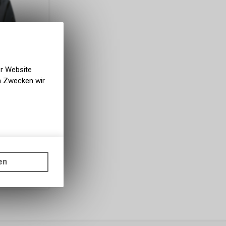
er Website
en Zwecken wir
gen auf
ots, wie die
en
ass die
nformationen