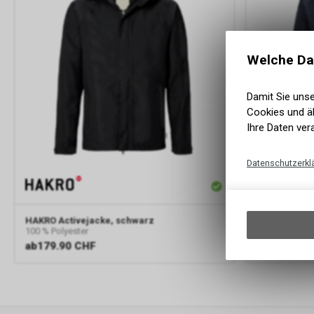
Welche Da
Damit Sie uns
Cookies und äh
Ihre Daten ver
Datenschutzerkl
HAKRO
Activejacke, schwarz
HAKRO
Activ
100 % Polyester
100 % Polyest
ab
179.90 CHF
ab
179.90 