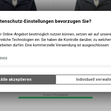
tenschutz-Einstellungen bevorzugen Sie?
er Online-Angebot bestmöglich nutzen können, setzen wir auf unser
nliche Technologien ein. Sie haben die Kontrolle darüber, zu welch
arbeiten dürfen. Eine kommerzielle Verwendung ist ausgeschlossen.
ärung
Technische Funktionen
Wir erfassen und speichern bestimmte Interaktionen und Einstellun
Ihrem Gerät, um die grundlegenden Funktionen unseres Online-Angeb
ejacke, tinte
HAKRO
Activejacke, anthrazit
Alle akzeptieren
Individuell verwalt
er
100 % Polyester
Verwendung des Warenkorbs, zu ermöglichen. Bitte beachten Sie, d
CHF
ab
179.90 CHF
gespeicherten Daten keinerlei Rückschlüsse auf Ihre persönlichen I
zulassen.
3
von
3
Produkten
Google Analytics