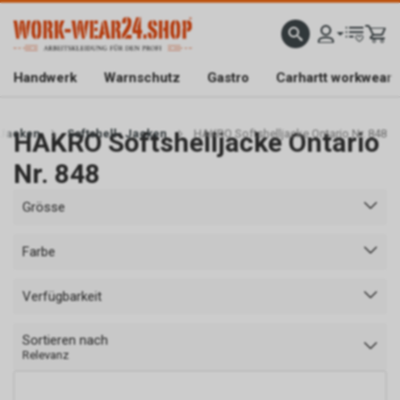
ATISLIEFERUNG AB CHF 200.-
FACHGESCHÄFT IN BAAR/ZG
SICHER EINKAUFEN DAN
Handwerk
Warnschutz
Gastro
Carhartt workwear
Jacken
HAKRO Softshelljacke Ontario
Softshell- Jacken
HAKRO Softshelljacke Ontario Nr. 848
Nr. 848
Grösse
Farbe
Verfügbarkeit
Sortieren nach
Relevanz