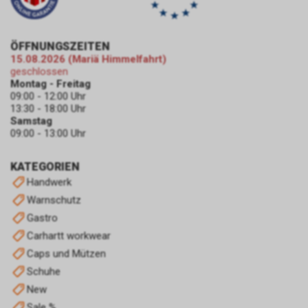
Browsers oder wenden sich an
dessen Hersteller bzw. Support.
Ferner bietet auch Google unter
https://services.google.com/sitestats/de.ht
ÖFFNUNGSZEITEN
15.08.2026 (Mariä Himmelfahrt)
https://www.google.com/policies/technolog
geschlossen
http://www.google.de/policies/privacy/
Montag - Freitag
weitergehende Informationen
09:00 - 12:00 Uhr
zu diesem Thema und dabei
13:30 - 18:00 Uhr
insbesondere zu den
Samstag
Möglichkeiten der Unterbindung
09:00 - 13:00 Uhr
der Datennutzung an.
Einsatz von Google
KATEGORIEN
Remarketing
Handwerk
In unserem Internetauftritt
Warnschutz
setzen wir die Remarketing-
Gastro
oder „Ähnliche Zielgruppen“-
Funktion ein. Es handelt sich
Carhartt workwear
hierbei um einen Dienst der
Caps und Mützen
Google Ireland Limited, Gordon
Schuhe
House, Barrow Street, Dublin 4,
New
Irland, nachfolgend nur „Google“
genannt.
Sale %