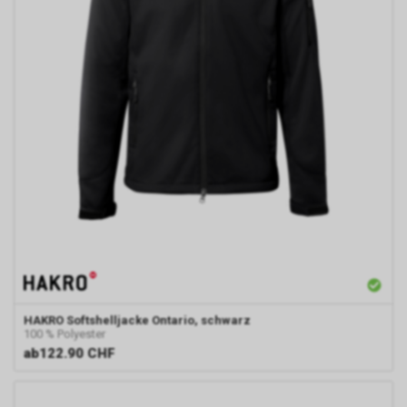
Einwilligung für diese
Verarbeitung ist
Rechtsgrundlage Art. 6 Abs. 1 lit.
a DSGVO. Rechtsgrundlage kann
auch Art. 6 Abs. 1 lit. f DSGVO
sein. Unser berechtigtes
Interesse liegt in der Analyse,
Optimierung und dem
wirtschaftlichen Betrieb unseres
Internetauftritts.
Falls Sie auf eine von Google
geschaltete Anzeige klicken,
speichert das von uns
eingesetzte Conversion-
Tracking ein Cookie auf Ihrem
Endgerät. Diese sog.
Conversion-Cookies verlieren
HAKRO
Softshelljacke Ontario, schwarz
mit Ablauf von 30 Tagen ihre
100 % Polyester
Gültigkeit und dienen im Übrigen
ab
122.90 CHF
nicht Ihrer persönlichen
Identifikation.
Sofern das Cookie noch gültig