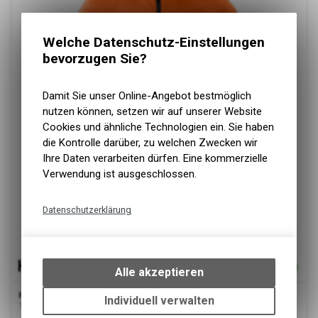
Welche Datenschutz-Einstellungen
bevorzugen Sie?
Damit Sie unser Online-Angebot bestmöglich
nutzen können, setzen wir auf unserer Website
Cookies und ähnliche Technologien ein. Sie haben
die Kontrolle darüber, zu welchen Zwecken wir
Ihre Daten verarbeiten dürfen. Eine kommerzielle
Verwendung ist ausgeschlossen.
Datenschutzerklärung
Technische Funktionen
Wir erfassen und speichern
bestimmte Interaktionen und
Alle akzeptieren
Einstellungen auf Ihrem Gerät,
HAKRO
Softshelljacke Ontario, orange
um die grundlegenden
Individuell verwalten
100 % Polyester
Funktionen unseres Online-