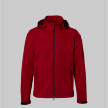
ist und Sie eine bestimmte Seite
unseres Internetauftritts
besuchen, können sowohl wir
als auch Google auswerten,
dass Sie auf eine unserer bei
Google platzierten Anzeigen
geklickt haben und dass Sie
anschliessend auf unseren
Internetauftritt weitergeleitet
worden sind.
Durch die so eingeholten
Informationen erstellt Google
uns eine Statistik über den
Besuch unseres
Internetauftritts. Zudem
erhalten wir hierdurch
Informationen über die Anzahl
der Nutzer, die auf unsere
Anzeige(n) geklickt haben sowie
über die anschliessend
aufgerufenen Seiten unseres