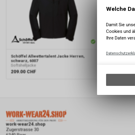
Welche Da
Damit Sie uns
Cookies und äh
Ihre Daten ver
Datenschutzerkl
Schöffel
Allwettertalent Jacke Herren,
Schöffel
All
schwarz, 6007
6007
Softshelljacke
Softshelljack
209.00
CHF
209.00
CH
work-wear24.shop
Zugerstrasse 30