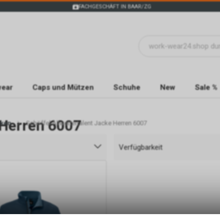
FACHGESCHÄFT IN BAAR/ZG
wear
Caps und Mützen
Schuhe
New
Sale %
 Herren 6007
cken
Schöffel Allwettertalent Jacke Herren 6007
Verfügbarkeit