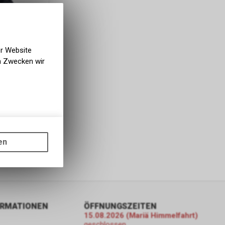
er Website
en Zwecken wir
unkelblau
gen auf
ots, wie die
en
ass die
nformationen
ORMATIONEN
ÖFFNUNGSZEITEN
er Google
15.08.2026 (Mariä Himmelfahrt)
ien, die auf
geschlossen