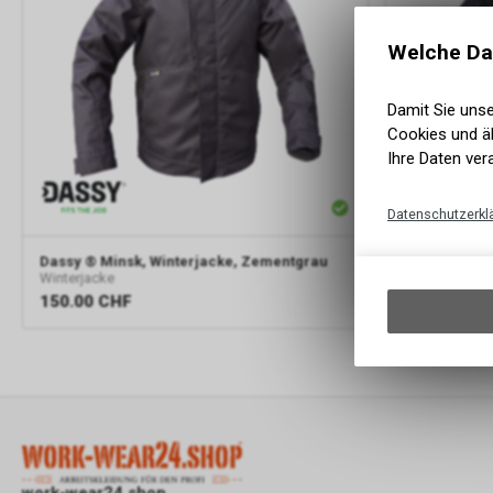
Welche Da
Damit Sie uns
Cookies und äh
Ihre Daten ver
Datenschutzerkl
Dassy
® Minsk, Winterjacke, Zementgrau
Dassy
® Mins
Winterjacke
Winterjacke
150.00
CHF
150.00
CH
work-wear24.shop