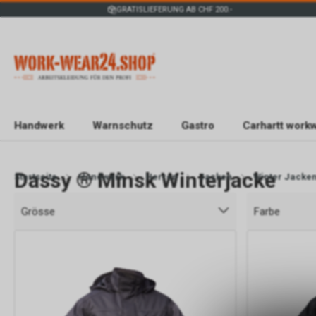
GRATISLIEFERUNG AB CHF 200.-
Handwerk
Warnschutz
Gastro
Carhartt work
Dassy ® Minsk Winterjacke
Startseite
Handwerk
Herren
Jacken
Winter Jacke
Grösse
Farbe