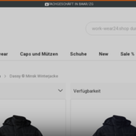
FACHGESCHÄFT IN BAAR/ZG
wear
Caps und Mützen
Schuhe
New
Sale %
n
Dassy ® Minsk Winterjacke
Verfügbarkeit