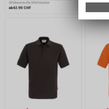
50%Baumwolle,50%Polyester
50%Baumwolle
ab
42.90 CHF
ab
42.90 C