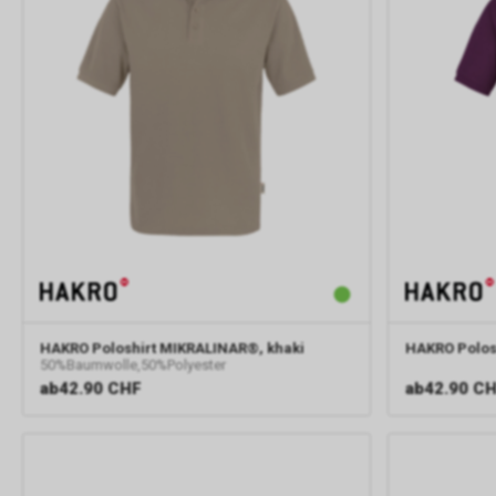
HAKRO
Poloshirt MIKRALINAR®, khaki
HAKRO
Polos
50%Baumwolle,50%Polyester
ab
42.90 CHF
ab
42.90 C