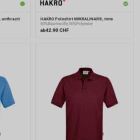
er
sten.
e-
 anthrazit
HAKRO
Poloshirt MIKRALINAR®, tinte
50%Baumwolle,50%Polyester
ab
42.90 CHF
gle AdWords
 um einen
n 4, Irland,
 unseres
erarbeitung
 auch Art. 6
lyse,
tts.
t das von uns
se sog.
t und dienen
eres
werten, dass
 und dass