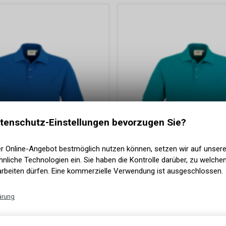
tenschutz-Einstellungen bevorzugen Sie?
er Online-Angebot bestmöglich nutzen können, setzen wir auf unser
nliche Technologien ein. Sie haben die Kontrolle darüber, zu welch
arbeiten dürfen. Eine kommerzielle Verwendung ist ausgeschlossen.
ärung
Technische Funktionen
hirt MIKRALINAR®, royalblau
HAKRO
Poloshirt MIKRALINAR®