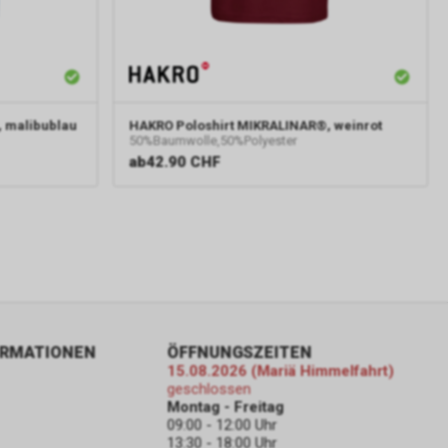
sind.
istik über
 geklickt
ds
 malibublau
HAKRO
Poloshirt MIKRALINAR®, weinrot
50%Baumwolle,50%Polyester
 diesem
ab
42.90 CHF
nnen Sie
eichzeitig
ür
konkret
die
nden sich an
ORMATIONEN
ÖFFNUNGSZEITEN
15.08.2026 (Mariä Himmelfahrt)
geschlossen
Montag - Freitag
dere zu den
09:00 - 12:00 Uhr
13:30 - 18:00 Uhr