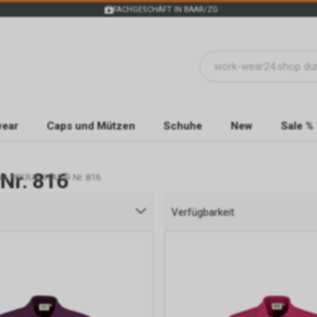
FACHGESCHÄFT IN BAAR/ZG
wear
Caps und Mützen
Schuhe
New
Sale %
Nr. 816
irt MIKRALINAR® Nr. 816
Verfügbarkeit