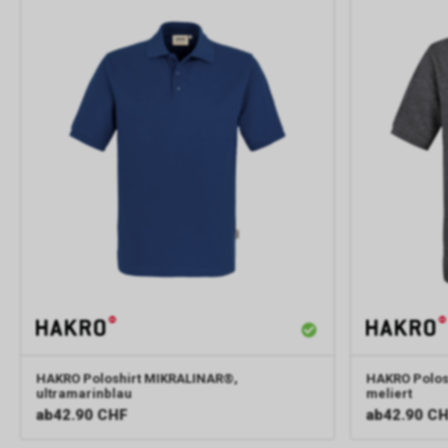
HAKRO
Poloshirt MIKRALINAR®,
HAKRO
Polos
ultramarinblau
meliert
ab
42.90 CHF
ab
42.90 C