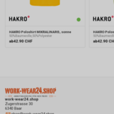
HAKRO
Poloshirt MIKRALINAR®, sonne
HAKRO
Polos
50%Baumwolle,50%Polyester
50%Baumwolle
ab
42.90 CHF
ab
42.90 C
work-wear24.shop
Zugerstrasse 30
6340 Baar
shop
@
work-wear24.shop