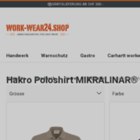
GRATISLIEFERUNG AB CHF 200.-
Handwerk
Warnschutz
Gastro
Carhartt work
Hakro Poloshirt MIKRALINAR® 
Startseite
Handwerk
Herren
Poloshirt
Hakro Polosh
Grösse
Farbe