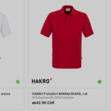
 weiss
HAKRO
Poloshirt MIKRALINAR®, rot
50%Baumwolle,50%Polyester
ab
42.90 CHF