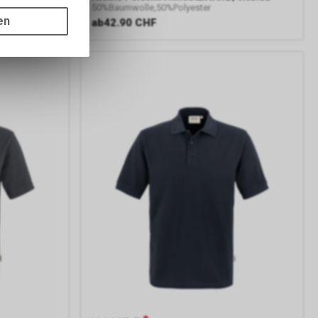
gen auf
50%Baumwolle,50%Polyester
ots, wie die
en
ab
42.90 CHF
ass die
nformationen
er Google
ien, die auf
tzung der
formationen
rver von
gs über eine
pielsweise
line-
erung der
Nutzer. Für