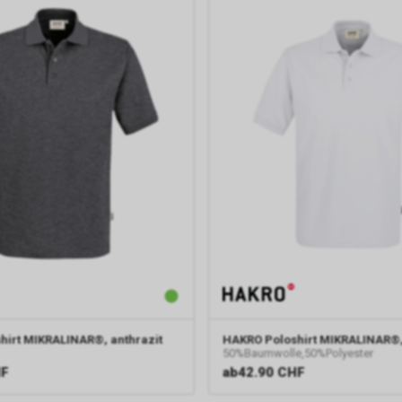
hirt MIKRALINAR®, anthrazit
HAKRO
Poloshirt MIKRALINAR®,
50%Baumwolle,50%Polyester
HF
ab
42.90 CHF