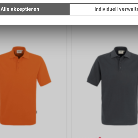
Wir erfassen und speichern bestimmte Interaktionen und Einstellun
,50%Polyester
50%Baumwolle,50%Polyester
Ihrem Gerät, um die grundlegenden Funktionen unseres Online-Angeb
Alle akzeptieren
Individuell verwalt
HF
ab
42.90 CHF
Verwendung des Warenkorbs, zu ermöglichen. Bitte beachten Sie, d
gespeicherten Daten keinerlei Rückschlüsse auf Ihre persönlichen I
zulassen.
Google Analytics
Diese Website benutzt Google Analytics, einen Webanalysedienst d
Inc. ("Google"). Google Analytics verwendet sog. "Cookies", Textdate
Ihrem Computer gespeichert werden und die eine Analyse der Benu
Website durch Sie ermöglichen. Die durch den Cookie erzeugten In
über Ihre Benutzung dieser Website werden in der Regel an einen Se
Google in den USA übertragen und dort gespeichert.
Google Tag Manager
Der Google Tag Manager ermöglicht es uns, sogenannte Website-Ta
zentrale Benutzeroberfläche zu verwalten. Dadurch können wir beis
Google Analytics und andere Google-Marketing-Dienste in unsere On
Präsenz integrieren. Der Tag Manager selbst, der für die Implementi
Tags zuständig ist, verarbeitet keine personenbezogenen Daten der 