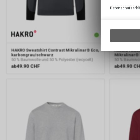
Datenschutzerkl
HAKRO
Sweatshirt Contrast Mikralinar® Eco,
HAKRO
HAKRO
karbongrau/schwarz
Mikralinar® 
50 % Baumwolle und 50 % Polyester (recycelt)
50 % Baumwoll
ab
49.90 CHF
ab
49.90 C