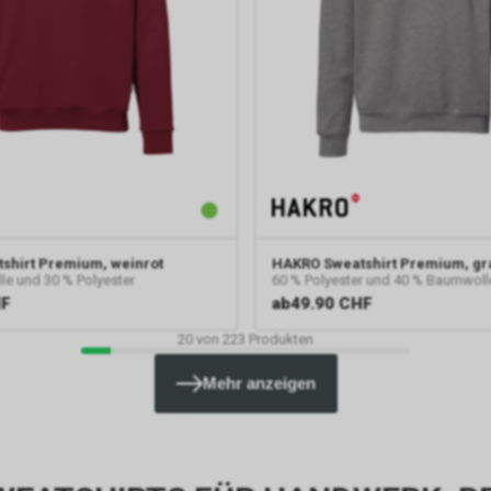
zentrale Benutzeroberfläche zu verwalten. Dadurch können wir beis
Google Analytics und andere Google-Marketing-Dienste in unsere On
Präsenz integrieren. Der Tag Manager selbst, der für die Implementi
Tags zuständig ist, verarbeitet keine personenbezogenen Daten der 
Informationen zur Verarbeitung personenbezogener Daten der Nutz
verweisen wir auf die entsprechenden Hinweise zu den Google-Dien
Nutzungsrichtlinien: https://www.google.com/intl/de/tagmanager/us
policy.html.
Google AdWords
In unserem Internetauftritt setzen wir die Werbe-Komponente Goo
und dabei das sog. Conversion-Tracking ein. Es handelt sich hierbei
shirt Premium, weinrot
HAKRO
Sweatshirt Premium, gr
Dienst der Google Ireland Limited, Gordon House, Barrow Street, Dubli
e und 30 % Polyester
60 % Polyester und 40 % Baumwoll
HF
ab
49.90 CHF
nachfolgend nur „Google“ genannt.
Wir nutzen das Conversion-Tracking zur zielgerichteten Bewerbung
20
von
223
Produkten
Angebots. Im Falle einer von Ihnen erteilten Einwilligung für diese V
ist Rechtsgrundlage Art. 6 Abs. 1 lit. a DSGVO. Rechtsgrundlage kann
Mehr anzeigen
Abs. 1 lit. f DSGVO sein. Unser berechtigtes Interesse liegt in der Ana
Optimierung und dem wirtschaftlichen Betrieb unseres Internetauftri
Falls Sie auf eine von Google geschaltete Anzeige klicken, speicher
eingesetzte Conversion-Tracking ein Cookie auf Ihrem Endgerät. Die
Conversion-Cookies verlieren mit Ablauf von 30 Tagen ihre Gültigkei