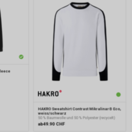
leece
HAKRO
Sweatshirt Contrast Mikralinar® Eco,
weiss/schwarz
50 % Baumwolle und 50 % Polyester (recycelt)
ab
49.90 CHF