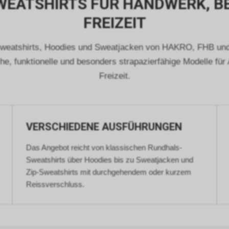
EATSHIRTS FÜR HANDWERK, B
im Übrigen nicht Ihrer persönlichen Identifikation.
FREIZEIT
Sofern das Cookie noch gültig ist und Sie eine bestimmte Seite uns
Internetauftritts besuchen, können sowohl wir als auch Google aus
Sie auf eine unserer bei Google platzierten Anzeigen geklickt haben
weatshirts, Hoodies und Sweatjacken von HAKRO, FHB und
Sie anschliessend auf unseren Internetauftritt weitergeleitet worden 
che, funktionelle und besonders strapazierfähige Modelle für
Durch die so eingeholten Informationen erstellt Google uns eine Stat
den Besuch unseres Internetauftritts. Zudem erhalten wir hierdurch
Freizeit.
Informationen über die Anzahl der Nutzer, die auf unsere Anzeige(n)
haben sowie über die anschliessend aufgerufenen Seiten unseres
Internetauftritts. Weder wir noch Dritte, die ebenfalls Google-AdWor
einsetzten, werden hierdurch allerdings in die Lage versetzt, Sie auf
VERSCHIEDENE AUSFÜHRUNGEN
Wege zu identifizieren.
Durch die entsprechenden Einstellungen Ihres Internet-Browsers kö
Das Angebot reicht von klassischen Rundhals-
zudem die Installation der Cookies verhindern oder einschränken. Gl
können Sie bereits gespeicherte Cookies jederzeit löschen. Die hierf
Sweatshirts über Hoodies bis zu Sweatjacken und
erforderlichen Schritte und Massnahmen hängen jedoch von Ihrem 
Zip-Sweatshirts mit durchgehendem oder kurzem
genutzten Internet-Browser ab. Bei Fragen benutzen Sie daher bitte 
Reissverschluss.
Hilfefunktion oder Dokumentation Ihres Internet-Browsers oder we
dessen Hersteller bzw. Support.
Ferner bietet auch Google unter
https://services.google.com/sitestats/de.html