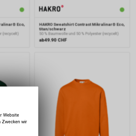
ralinar® Eco,
HAKRO
Sweatshirt Contrast Mikralinar® Eco,
titan/schwarz
 (recycelt)
50 % Baumwolle und 50 % Polyester (recycelt)
ab
49.90 CHF
er Website
en Zwecken wir