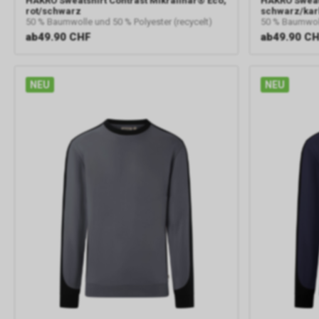
HAKRO
Sweatshirt Contrast Mikralinar® Eco,
HAKRO
Sweat
rot/schwarz
schwarz/ka
50 % Baumwolle und 50 % Polyester (recycelt)
50 % Baumwoll
ab
49.90 CHF
ab
49.90 C
NEU
NEU