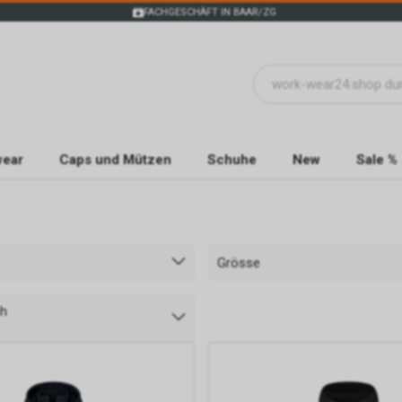
FACHGESCHÄFT IN BAAR/ZG
wear
Caps und Mützen
Schuhe
New
Sale %
Grösse
ch