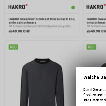
HAKRO
Sweatshirt Contrast Mikralinar® Eco,
HAKRO
Sweat
anthrazit/schwarz
tinte/schwar
50 % Baumwolle und 50 % Polyester (recycelt)
50 % Baumwoll
ab
49.90 CHF
ab
49.90 C
NEU
NEU
Welche Da
Damit Sie uns
Cookies und äh
Ihre Daten ver