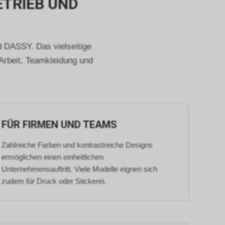
ETRIEB UND
eres
werten, dass
 und dass
 DASSY. Das vielseitige
sind.
 Arbeit, Teamkleidung und
istik über
 geklickt
ds
 diesem
FÜR FIRMEN UND TEAMS
nnen Sie
Zahlreiche Farben und kontrastreiche Designs
eichzeitig
ür
ermöglichen einen einheitlichen
konkret
Unternehmensauftritt. Viele Modelle eignen sich
die
zudem für Druck oder Stickerei.
nden sich an