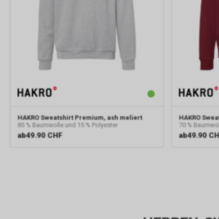
HAKRO
Sweatshirt Premium, ash meliert
HAKRO
Sweat
85 % Baumwolle und 15 % Polyester
70 % Baumwoll
ab
49.90 CHF
ab
49.90 C