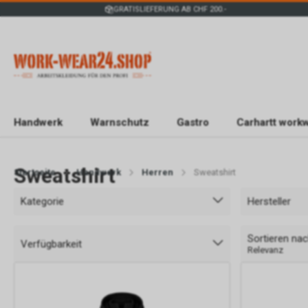
GRATISLIEFERUNG AB CHF 200.-
Handwerk
Warnschutz
Gastro
Carhartt work
Sweatshirt
Startseite
Handwerk
Herren
Sweatshirt
Kategorie
Hersteller
Sortieren na
Verfügbarkeit
Relevanz