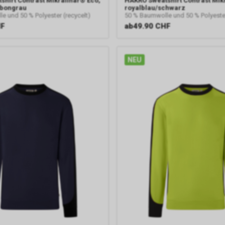
shirt Contrast Mikralinar® Eco,
HAKRO
Sweatshirt Contrast Mik
rbongrau
royalblau/schwarz
e und 50 % Polyester (recycelt)
50 % Baumwolle und 50 % Polyester
HF
ab
49.90 CHF
NEU