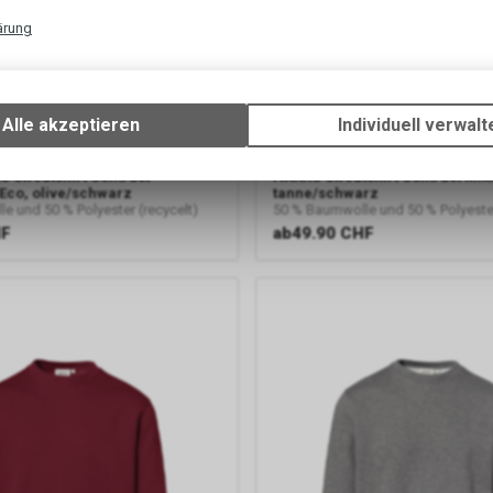
ärung
Technische Funktionen
Wir erfassen und speichern bestimmte Interaktionen und Einstellun
Ihrem Gerät, um die grundlegenden Funktionen unseres Online-Angeb
Alle akzeptieren
Individuell verwalt
Verwendung des Warenkorbs, zu ermöglichen. Bitte beachten Sie, d
gespeicherten Daten keinerlei Rückschlüsse auf Ihre persönlichen I
 Sweatshirt Contrast
HAKRO
Sweatshirt Contrast Mik
zulassen.
Eco, olive/schwarz
tanne/schwarz
e und 50 % Polyester (recycelt)
50 % Baumwolle und 50 % Polyester
HF
ab
49.90 CHF
Google Analytics
Diese Website benutzt Google Analytics, einen Webanalysedienst d
Inc. ("Google"). Google Analytics verwendet sog. "Cookies", Textdate
Ihrem Computer gespeichert werden und die eine Analyse der Benu
Website durch Sie ermöglichen. Die durch den Cookie erzeugten In
über Ihre Benutzung dieser Website werden in der Regel an einen Se
Google in den USA übertragen und dort gespeichert.
Google Tag Manager
Der Google Tag Manager ermöglicht es uns, sogenannte Website-Ta