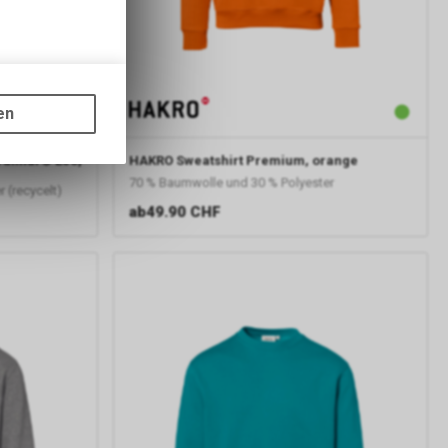
gen auf
ots, wie die
en
ass die
nformationen
ralinar® Eco,
HAKRO
Sweatshirt Premium, orange
70 % Baumwolle und 30 % Polyester
 (recycelt)
ab
49.90 CHF
er Google
ien, die auf
tzung der
formationen
rver von
gs über eine