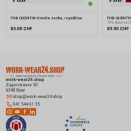
FHB
QUENTIN Hoodie Jacke, royalblau
FHB
QUENTIN
70% Baumwolle
83.00
CHF
83.00
CHF
work-wear24.shop
Zugerstrasse 30
6340 Baar
shop
@
work-wear24.shop
041 544 61 35