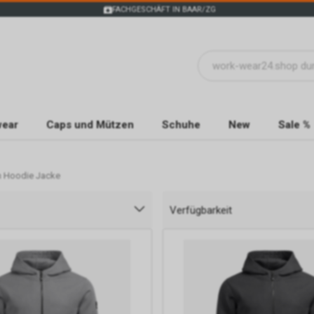
FACHGESCHÄFT IN BAAR/ZG
wear
Caps und Mützen
Schuhe
New
Sale %
n Hoodie Jacke
Verfügbarkeit