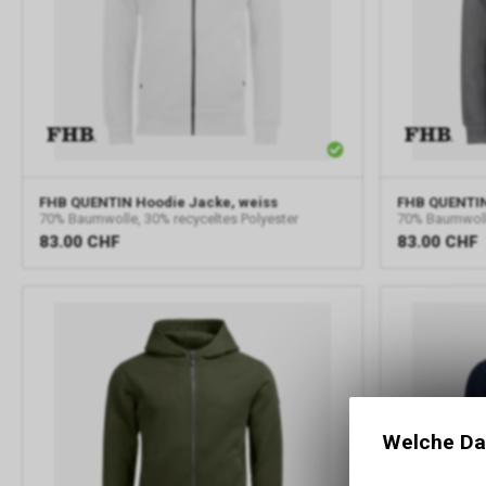
FHB
QUENTIN Hoodie Jacke, weiss
FHB
QUENTIN
70% Baumwolle, 30% recyceltes Polyester
70% Baumwolle
83.00
CHF
83.00
CHF
Welche Da