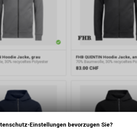
 Hoodie Jacke, grau
FHB
QUENTIN Hoodie Jacke, an
, 30% recyceltes Polyester
70% Baumwolle, 30% recyceltes Po
83.00
CHF
tenschutz-Einstellungen bevorzugen Sie?