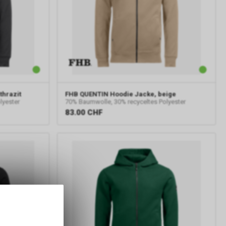
thrazit
FHB
QUENTIN Hoodie Jacke, beige
lyester
70% Baumwolle, 30% recyceltes Polyester
83.00
CHF