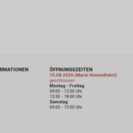
gs über eine
pielsweise
line-
erung der
Nutzer. Für
er
sten.
e-
ORMATIONEN
ÖFFNUNGSZEITEN
15.08.2026 (Mariä Himmelfahrt)
geschlossen
Montag - Freitag
gle AdWords
09:00 - 12:00 Uhr
 um einen
13:30 - 18:00 Uhr
n 4, Irland,
Samstag
09:00 - 13:00 Uhr
 unseres
erarbeitung
 auch Art. 6
lyse,