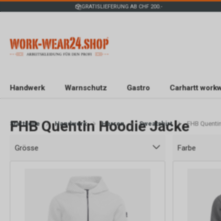
GRATISLIEFERUNG AB CHF 200.-
Handwerk
Warnschutz
Gastro
Carhartt work
FHB Quentin Hoodie Jacke
Startseite
Handwerk
Herren
Sweatshirt
FHB Quenti
Grösse
Farbe