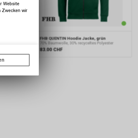
er Website
en Zwecken wir
chwarz
FHB
QUENTIN Hoodie Jacke, grün
lyester
70% Baumwolle, 30% recyceltes Polyester
83.00
CHF
gen auf
ots, wie die
en
ass die
nformationen
er Google
ien, die auf
tzung der
formationen
rver von