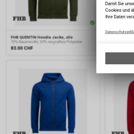
Damit Sie uns
Cookies und äh
Ihre Daten ver
Datenschutzerkl
FHB
QUENTIN Hoodie Jacke, oliv
FHB
QUENTIN
70% Baumwolle, 30% recyceltes Polyester
70% Baumwolle
83.00
CHF
83.00
CHF