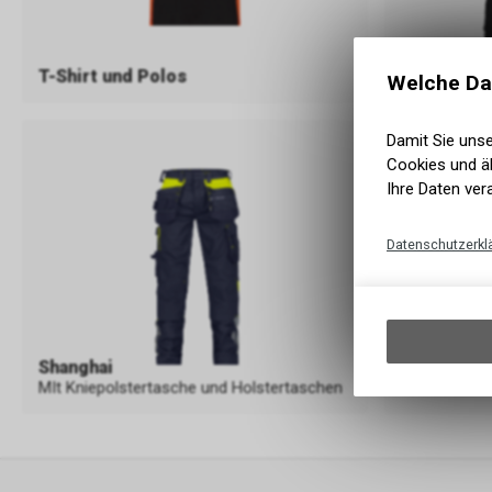
T-Shirt und Polos
Sweatshir
Welche Da
Damit Sie uns
Cookies und äh
Ihre Daten ver
Datenschutzerkl
Shanghai
Hong Kon
MIt Kniepolstertasche und Holstertaschen
Arbeitshose