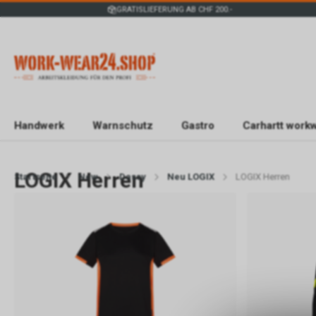
GRATISLIEFERUNG AB CHF 200.-
Handwerk
Warnschutz
Gastro
Carhartt work
LOGIX Herren
Startseite
New
Dassy
Neu LOGIX
LOGIX Herren