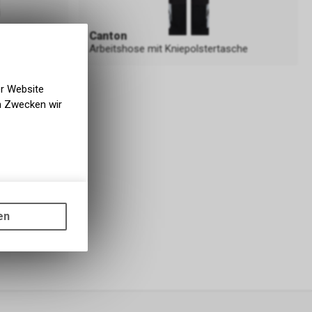
Canton
Arbeitshose mit Kniepolstertasche
er Website
en Zwecken wir
gen auf
ots, wie die
en
ass die
nformationen
er Google