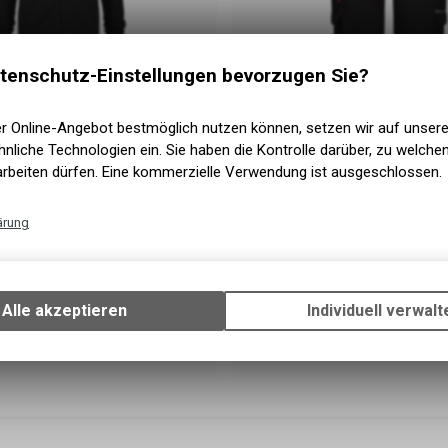
Manilla
t und Jacken
Arbeitsshorts
tenschutz-Einstellungen bevorzugen Sie?
er Online-Angebot bestmöglich nutzen können, setzen wir auf unser
nliche Technologien ein. Sie haben die Kontrolle darüber, zu welch
arbeiten dürfen. Eine kommerzielle Verwendung ist ausgeschlossen.
ärung
Technische Funktionen
Wir erfassen und speichern bestimmte Interaktionen und Einstellun
Ihrem Gerät, um die grundlegenden Funktionen unseres Online-Angeb
Alle akzeptieren
Individuell verwalt
Verwendung des Warenkorbs, zu ermöglichen. Bitte beachten Sie, d
g
Ulsan
gespeicherten Daten keinerlei Rückschlüsse auf Ihre persönlichen I
Latzhosen
zulassen.
Google Analytics
Diese Website benutzt Google Analytics, einen Webanalysedienst d