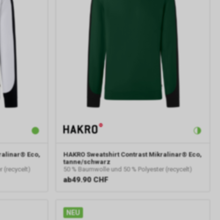
ralinar® Eco,
HAKRO
Sweatshirt Contrast Mikralinar® Eco,
tanne/schwarz
 (recycelt)
50 % Baumwolle und 50 % Polyester (recycelt)
ab
49.90 CHF
NEU