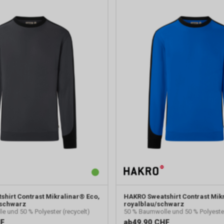
shirt Contrast Mikralinar® Eco,
HAKRO
Sweatshirt Contrast Mik
/schwarz
royalblau/schwarz
e und 50 % Polyester (recycelt)
50 % Baumwolle und 50 % Polyester
HF
ab
49.90 CHF