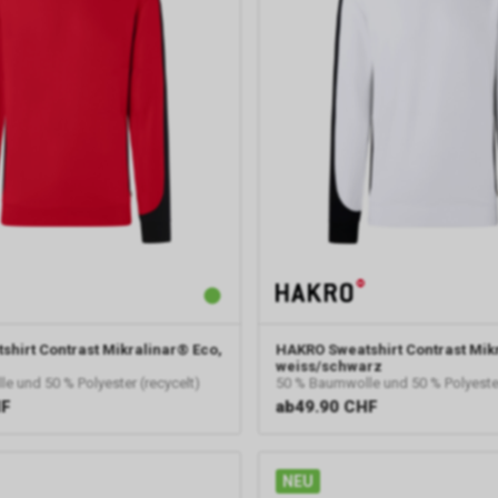
shirt Contrast Mikralinar® Eco,
HAKRO
Sweatshirt Contrast Mik
weiss/schwarz
e und 50 % Polyester (recycelt)
50 % Baumwolle und 50 % Polyester
HF
ab
49.90 CHF
NEU