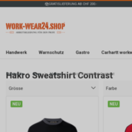
GRATISLIEFERUNG AB CHF 200.-
Handwerk
Warnschutz
Gastro
Carhartt work
Hakro Sweatshirt Contrast
Startseite
New
Hakro
Hakro Sweatshirt Contrast
Grösse
Farbe
NEU
NEU