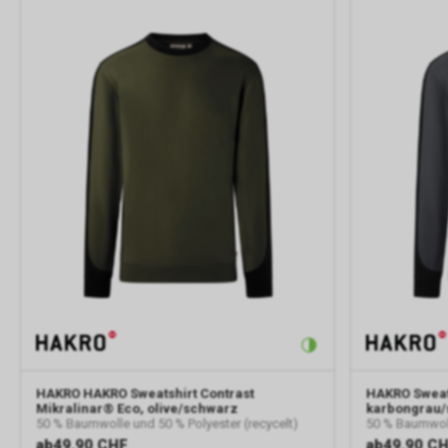
HAKRO
HAKRO Sweatshirt Contrast
HAKRO
Sweat
Mikralinar® Eco, olive/schwarz
karbongrau
50 % Baumwolle und 50 % Polyester (recycelt)
50 % Baumwoll
ab
49.90 CHF
ab
49.90 C