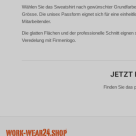
Wählen Sie das Sweatshirt nach gewünschter Grundfarbe,
Grösse. Die unisex Passform eignet sich für eine einheitl
Mitarbeitender.
Die glatten Flächen und der professionelle Schnitt eignen s
Veredelung mit Firmenlogo.
JETZT
Finden Sie das 