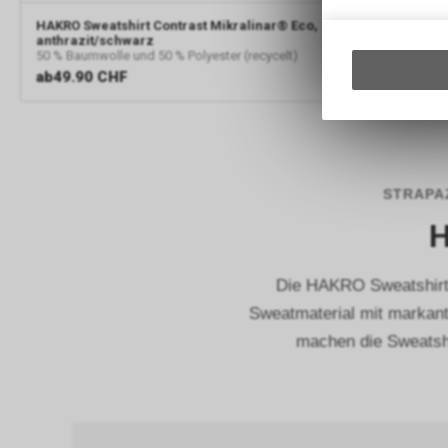
HAKRO
Sweatshirt Contrast Mikralinar® Eco,
HAKRO
Sweat
anthrazit/schwarz
titan/schwar
50 % Baumwolle und 50 % Polyester (recycelt)
50 % Baumwoll
ab
49.90 CHF
ab
49.90 C
STRAPA
Die HAKRO Sweatshirt
Sweatmaterial mit markant
machen die Sweatshir