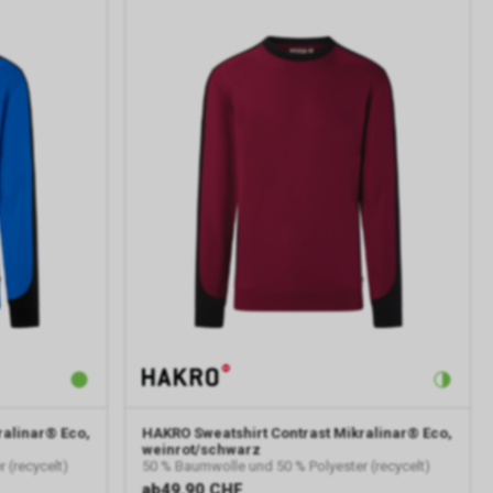
ralinar® Eco,
HAKRO
Sweatshirt Contrast Mikralinar® Eco,
weinrot/schwarz
 (recycelt)
50 % Baumwolle und 50 % Polyester (recycelt)
ab
49.90 CHF