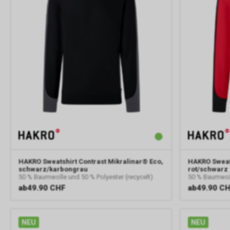
HAKRO
Sweatshirt Contrast Mikralinar® Eco,
HAKRO
Sweat
schwarz/karbongrau
rot/schwarz
50 % Baumwolle und 50 % Polyester (recycelt)
50 % Baumwoll
ab
49.90 CHF
ab
49.90 C
NEU
NEU