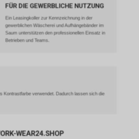
erung der
FÜR DIE GEWERBLICHE NUTZUNG
Nutzer. Für
er
Ein Leasingkoller zur Kennzeichnung in der
sten.
gewerblichen Wäscherei und Aufhängebänder im
e-
Saum unterstützen den professionellen Einsatz in
Betrieben und Teams.
gle AdWords
 um einen
n 4, Irland,
 unseres
erarbeitung
 auch Art. 6
s Kontrastfarbe verwendet. Dadurch lassen sich die
lyse,
tts.
t das von uns
se sog.
t und dienen
 WORK-WEAR24.SHOP
eres