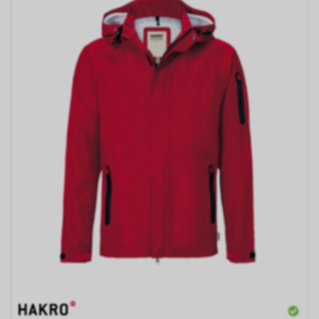
verhindern oder einschränken.
Gleichzeitig können Sie bereits
gespeicherte Cookies jederzeit
löschen. Die hierfür
erforderlichen Schritte und
Massnahmen hängen jedoch
von Ihrem konkret genutzten
Internet-Browser ab. Bei Fragen
benutzen Sie daher bitte die
Hilfefunktion oder
Dokumentation Ihres Internet-
Browsers oder wenden sich an
dessen Hersteller bzw. Support.
Ferner bietet auch Google unter
https://services.google.com/sitestats/de.ht
https://www.google.com/policies/technolog
http://www.google.de/policies/privacy/
weitergehende Informationen
zu diesem Thema und dabei
insbesondere zu den
Möglichkeiten der Unterbindung
der Datennutzung an.