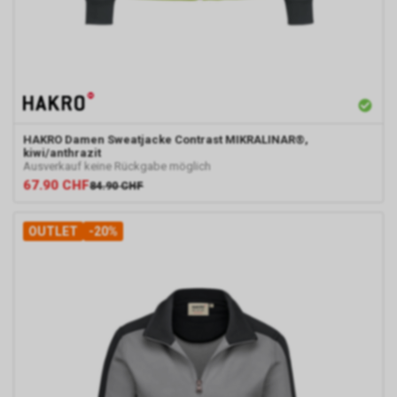
Informationen zu Google
Remarketing unter
https://www.google.com/privacy/ads/
an.
HAKRO
Damen Sweatjacke Contrast MIKRALINAR®,
kiwi/anthrazit
Ausverkauf keine Rückgabe möglich
67.90
CHF
84.90
CHF
OUTLET
-20%