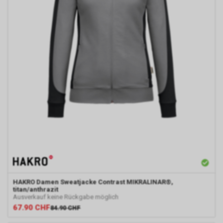
HAKRO
Damen Sweatjacke Contrast MIKRALINAR®,
titan/anthrazit
Ausverkauf keine Rückgabe möglich
67.90
CHF
84.90
CHF