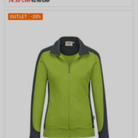
74.30
CHF
92.90
CHF
http://www.youronlinechoices.com/uk/your-
ad-choices
OUTLET
-20%
oder
http://www.networkadvertising.org/choices/
per Opt-out deaktiviert werden.
Durch das sog. Cross-Device-
Marketing kann Google Ihr
Nutzungsverhalten unter
Umständen auch über mehrere
Endgeräte hinweg verfolgen,
sodass Ihnen womöglich selbst
dann interessenbezogene,
personalisierte Werbung
angezeigt wird, wenn Sie das
Endgerät wechseln. Dies setzt
allerdings voraus, dass Sie der
Verknüpfung Ihrer
Browserverläufe mit Ihrem
bestehenden Google-Konto
zugestimmt haben.
Google bietet weitergehende