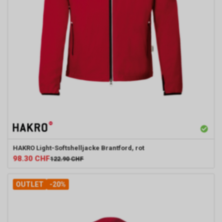
Durch die so eingeholten
Informationen erstellt Google
uns eine Statistik über den
Besuch unseres
Internetauftritts. Zudem
erhalten wir hierdurch
Informationen über die Anzahl
der Nutzer, die auf unsere
Anzeige(n) geklickt haben sowie
über die anschliessend
aufgerufenen Seiten unseres
Internetauftritts. Weder wir
noch Dritte, die ebenfalls
Google-AdWords einsetzten,
HAKRO
Light-Softshelljacke Brantford, rot
werden hierdurch allerdings in
98.30
CHF
122.90
CHF
die Lage versetzt, Sie auf
diesem Wege zu identifizieren.
Durch die entsprechenden
OUTLET
-20%
Einstellungen Ihres Internet-
Browsers können Sie zudem die
Installation der Cookies