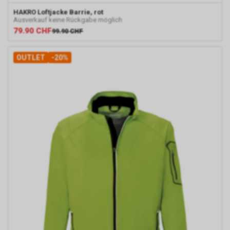
HAKRO
Loftjacke Barrie, rot
Ausverkauf keine Rückgabe möglich
79.90
CHF
99.90
CHF
OUTLET
-20%