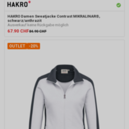
HAKRO
Damen Sweatjacke Contrast MIKRALINAR®,
schwarz/anthrazit
Ausverkauf keine Rückgabe möglich
67.90
CHF
84.90
CHF
OUTLET
-20%