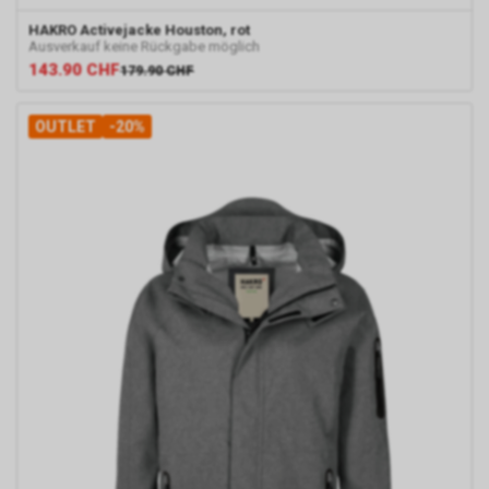
Einsatz von Google
HAKRO
Activejacke Houston, rot
Remarketing
Ausverkauf keine Rückgabe möglich
In unserem Internetauftritt
143.90
CHF
179.90
CHF
setzen wir die Remarketing-
oder „Ähnliche Zielgruppen“-
OUTLET
-20%
Funktion ein. Es handelt sich
hierbei um einen Dienst der
Google Ireland Limited, Gordon
House, Barrow Street, Dublin 4,
Irland, nachfolgend nur „Google“
genannt.
Wir nutzen diese Funktion, um
interessenbezogene,
personalisierte Werbung auf
Internetseiten Dritter, die
ebenfalls an dem Werbe-
Netzwerk von Google
teilnehmen, zu schalten.
Im Falle einer von Ihnen erteilten
Einwilligung für diese
Verarbeitung ist