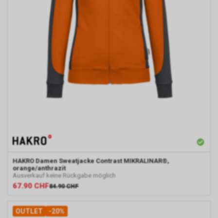
HAKRO
Damen Sweatjacke Contrast MIKRALINAR®,
orange/anthrazit
Ausverkauf keine Rückgabe möglich
67.90
CHF
84.90
CHF
OUTLET
-20%