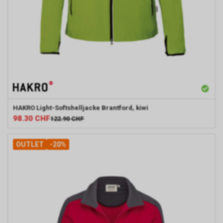
HAKRO
Light-Softshelljacke Brantford, kiwi
98.30
CHF
122.90
CHF
OUTLET
-20%