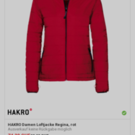
dabei allerdings nicht
weitergegeben. Sofern Sie
anschliessend den
Internetauftritt eines Dritten
besuchen, der seinerseits
ebenfalls das Werbe-Netzwerk
von Google nutzt, werden
womöglich
Werbeeinblendungen
erscheinen, die einen Bezug zu
unserem Internetauftritt bzw. zu
unseren dortigen Angeboten
aufweisen.
Zur dauerhaften Deaktivierung
dieser Funktion bietet Google
für die gängigsten Internet-
Browser über
https://www.google.com/settings/ads/plugi
ein Browser-Plugin an.
Ebenfalls kann die Verwendung
HAKRO
Damen Loftjacke Regina, rot
von Cookies bestimmter
Ausverkauf keine Rückgabe möglich
Anbieter bspw. über