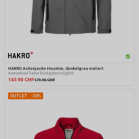
Rechtsgrundlage Art. 6 Abs. 1 lit.
a DSGVO. Rechtsgrundlage kann
auch Art. 6 Abs. 1 lit. f DSGVO
sein. Unser berechtigtes
Interesse liegt in der Analyse,
Optimierung und dem
wirtschaftlichen Betrieb unseres
Internetauftritts.
Damit dieser Werbe-Dienst
ermöglicht werden kann,
speichert Google während Ihres
HAKRO
Activejacke Houston, dunkelgrau meliert
Ausverkauf keine Rückgabe möglich
Besuchs unseres
143.90
CHF
179.90
CHF
Internetauftritts über Ihren
Internet-Browser ein Cookie mit
einer Zahlenfolge auf Ihrem
OUTLET
-20%
Endgerät. Dieses Cookie erfasst
in anonymisierter Form sowohl
Ihren Besuch als auch die
Nutzung unseres
Internetauftritts.
Personenbezogene Daten wird