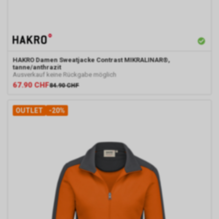
HAKRO
Damen Sweatjacke Contrast MIKRALINAR®,
tanne/anthrazit
Ausverkauf keine Rückgabe möglich
67.90
CHF
84.90
CHF
OUTLET
-20%