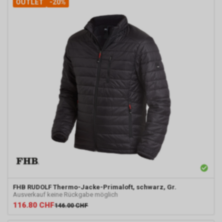
OUTLET
-20%
FHB
RUDOLF Thermo-Jacke-Primaloft, schwarz, Gr.
Ausverkauf keine Rückgabe möglich
116.80
CHF
146.00
CHF