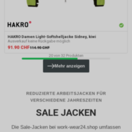
HAKRO
Damen Light-Softshelljacke Sidney, kiwi
Ausverkauf keine Rückgabe möglich
91.90
CHF
114.90
CHF
20
von
32
Produkten
Mehr anzeigen
REDUZIERTE ARBEITSJACKEN FÜR
VERSCHIEDENE JAHRESZEITEN
SALE JACKEN
Die Sale-Jacken bei work-wear24.shop umfassen