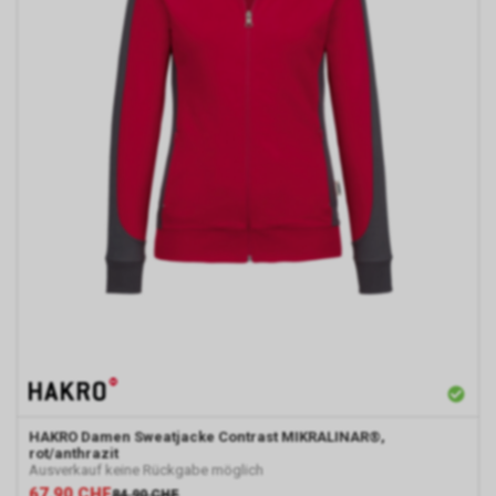
HAKRO
Damen Sweatjacke Contrast MIKRALINAR®,
rot/anthrazit
Ausverkauf keine Rückgabe möglich
67.90
CHF
84.90
CHF