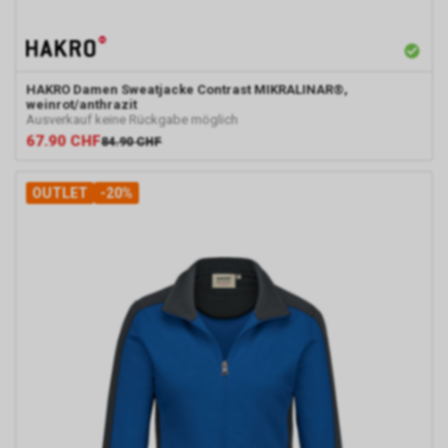
HAKRO
Damen Sweatjacke Contrast MIKRALINAR®,
weinrot/anthrazit
Ausverkauf keine Rückgabe möglich
67.90
CHF
84.90
CHF
OUTLET
-20%