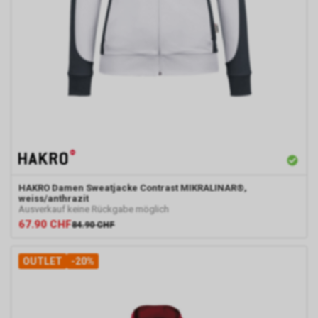
HAKRO
Damen Sweatjacke Contrast MIKRALINAR®,
weiss/anthrazit
Ausverkauf keine Rückgabe möglich
67.90
CHF
84.90
CHF
OUTLET
-20%