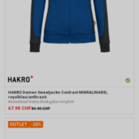
HAKRO
Damen Sweatjacke Contrast MIKRALINAR®,
royalblau/anthrazit
Ausverkauf keine Rückgabe möglich
67.90
CHF
84.90
CHF
OUTLET
-20%