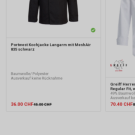
Portwest
Kochjacke Langarm mit MeshAir
835 schwarz
Baumwolle/ Polyester
Ausverkauf keine Rücknahme
Greiff
Herren
Regular Fit, 
49% Baumwolle
Ausverkauf k
36.00
CHF
70.40
CHF
45.00
CHF
8