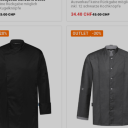
Ausverkauf keine Rückgabe mögli
eine Rückgabe möglich
inkl. 12 schwarze Kochknöpfe
s Kugelknöpfe
34.40
CHF
3.00
CHF
43.00
CHF
20%
OUTLET
-30%