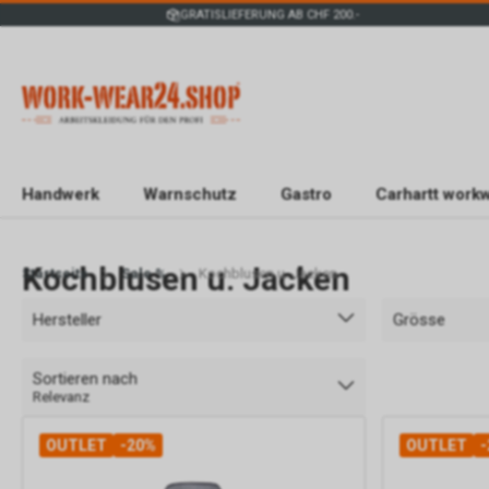
GRATISLIEFERUNG AB CHF 200.-
Handwerk
Warnschutz
Gastro
Carhartt work
Kochblusen u. Jacken
Startseite
Sale %
Kochblusen u. Jacken
Hersteller
Grösse
Sortieren nach
Relevanz
OUTLET
-20%
OUTLET
-