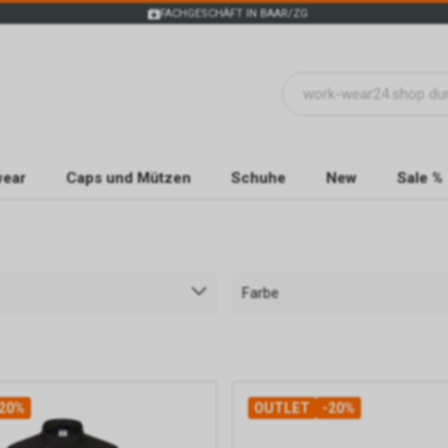
FACHGESCHÄFT IN BAAR/ZG
wear
Caps und Mützen
Schuhe
New
Sale %
Farbe
20%
OUTLET
-20%