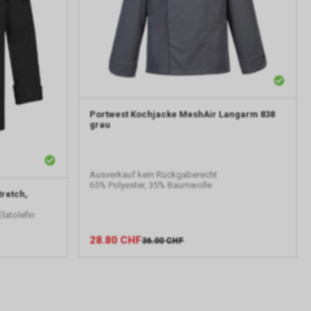
pielsweise
line-
erung der
Nutzer. Für
er
sten.
e-
Portwest
Kochjacke MeshAir Langarm 838
grau
gle AdWords
 um einen
Ausverkauf kein Rückgaberecht
n 4, Irland,
65% Polyester, 35% Baumwolle
retch,
 unseres
latolefin
erarbeitung
 auch Art. 6
28.80
CHF
36.00
CHF
lyse,
tts.
t das von uns
se sog.
t und dienen