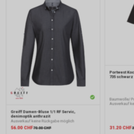
Portwest
Koc
735 schwarz
Baumwolle/ Po
Ausverkauf k
Greiff
Damen-Bluse 1/1 RF Servic,
denimoptik anthrazit
Ausverkauf keine Rückgabe möglich
56.00
CHF
31.20
CHF
70.00
CHF
3