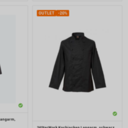
OUTLET
-20%
Langarm,
24StarWork
Kochjacken Langarm, schwarz