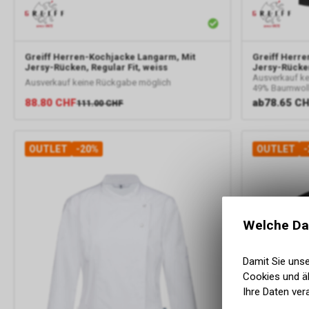
Greiff
Herren-Kochjacke Langarm, Mit
Greiff
Herre
Jersy-Rücken, Regular Fit, weiss
Jersy-Rücken
Ausverkauf k
Ausverkauf keine Rückgabe möglich
49% Baumwolle
88.80
CHF
ab
78.65 C
111.00
CHF
OUTLET
-20%
OUTLET
-
Welche Da
Damit Sie uns
Cookies und äh
Ihre Daten ver