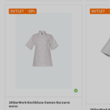
OUTLET
-20%
OUTLET
-
24StarWork
Kochbluse Damen Kurzarm
weiss
24StarWork
K