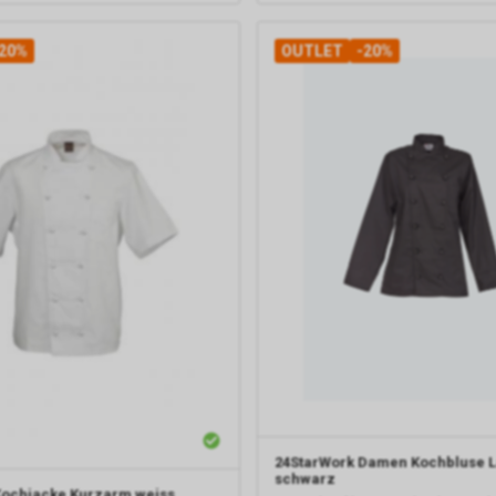
20%
OUTLET
-20%
24StarWork
Damen Kochbluse 
schwarz
ochjacke Kurzarm weiss