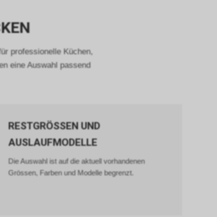
eres
CKEN
werten, dass
 und dass
sind.
ür professionelle Küchen,
istik über
hen eine Auswahl passend
 geklickt
ds
 diesem
RESTGRÖSSEN UND
nnen Sie
AUSLAUFMODELLE
eichzeitig
ür
Die Auswahl ist auf die aktuell vorhandenen
konkret
die
Grössen, Farben und Modelle begrenzt.
nden sich an