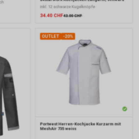
ch
inkl. 12 schwarze Kugelknöpfe
34.40
CHF
43.00
CHF
OUTLET
-20%
Portwest
Herren-Kochjacke Kurzarm mit
MeshAir 735 weiss