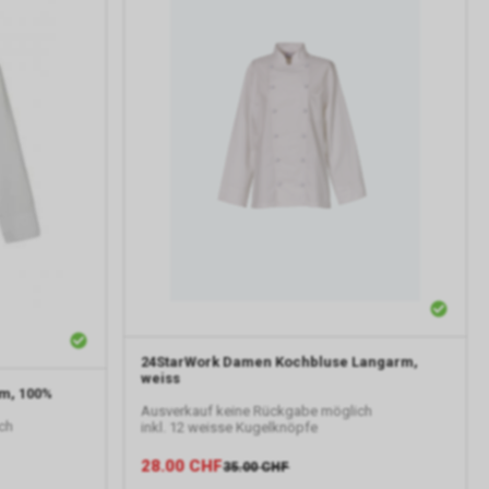
24StarWork
Damen Kochbluse Langarm,
weiss
m, 100%
Ausverkauf keine Rückgabe möglich
ch
inkl. 12 weisse Kugelknöpfe
28.00
CHF
35.00
CHF