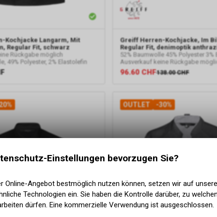
n-Kochjacke Langarm, Mit
Greiff
Herren-Kochjacke, Im Bi
, Regular Fit, schwarz
Regular Fit, denimoptik anthraz
eine Rückgabe möglich
52% Baumwolle 45% Polyester 3% E
, 49% Polyester, 2% Elastolefin
Ausverkauf keine Rückgabe mögli
HF
96.60
CHF
138.00
CHF
20%
OUTLET
-30%
tenschutz-Einstellungen bevorzugen Sie?
er Online-Angebot bestmöglich nutzen können, setzen wir auf unser
nliche Technologien ein. Sie haben die Kontrolle darüber, zu welch
arbeiten dürfen. Eine kommerzielle Verwendung ist ausgeschlossen.