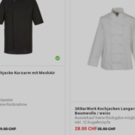
hjacke Kurzarm mit MeshAir
lyester
eine Rücknahme
24StarWork
Kochjacken Langar
Baumwolle / weiss
Ausverkauf keine Rückgabe mögli
inkl. 12 Kugelknöpfe
28.00
CHF
9.00
CHF
35.00
CHF