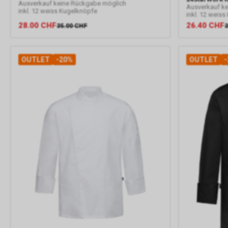
Ausverkauf keine Rückgabe möglich
Ausverkauf k
inkl. 12 weiss Kugelknöpfe
inkl. 12 weis
28.00
CHF
26.40
CHF
35.00
CHF
3
OUTLET
-20%
OUTLET
-