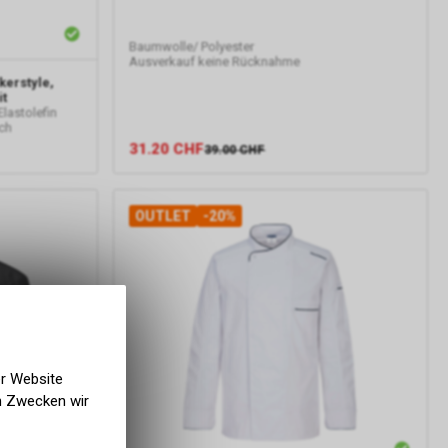
Baumwolle/ Polyester
Ausverkauf keine Rücknahme
kerstyle,
it
lastolefin
ch
31.20
CHF
39.00
CHF
OUTLET
-20%
er Website
en Zwecken wir