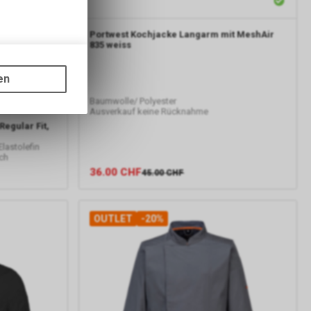
Portwest
Kochjacke Langarm mit MeshAir
835 weiss
gen auf
ots, wie die
en
ass die
Baumwolle/ Polyester
nformationen
Ausverkauf keine Rücknahme
egular Fit,
lastolefin
ch
er Google
36.00
CHF
45.00
CHF
ien, die auf
tzung der
formationen
OUTLET
-20%
rver von
gs über eine