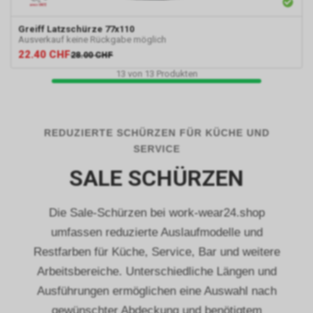
weitergehende Informationen
zu diesem Thema und dabei
Greiff
Latzschürze 77x110
insbesondere zu den
Ausverkauf keine Rückgabe möglich
Möglichkeiten der Unterbindung
22.40
CHF
28.00
CHF
der Datennutzung an.
13
von
13
Produkten
Einsatz von Google
Remarketing
In unserem Internetauftritt
setzen wir die Remarketing-
REDUZIERTE SCHÜRZEN FÜR KÜCHE UND
oder „Ähnliche Zielgruppen“-
SERVICE
Funktion ein. Es handelt sich
hierbei um einen Dienst der
SALE SCHÜRZEN
Google Ireland Limited, Gordon
House, Barrow Street, Dublin 4,
Irland, nachfolgend nur „Google“
Die Sale-Schürzen bei work-wear24.shop
genannt.
umfassen reduzierte Auslaufmodelle und
Wir nutzen diese Funktion, um
Restfarben für Küche, Service, Bar und weitere
interessenbezogene,
personalisierte Werbung auf
Arbeitsbereiche. Unterschiedliche Längen und
Internetseiten Dritter, die
Ausführungen ermöglichen eine Auswahl nach
ebenfalls an dem Werbe-
gewünschter Abdeckung und benötigtem
Netzwerk von Google