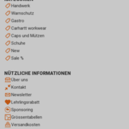
Handwerk
Warnschutz
Gastro
Carhartt workwear
Caps und Mützen
Schuhe
New
Sale %
NÜTZLICHE INFORMATIONEN
Über uns
Kontakt
Newsletter
Lehrlingsrabatt
Sponsoring
Grössentabellen
Versandkosten