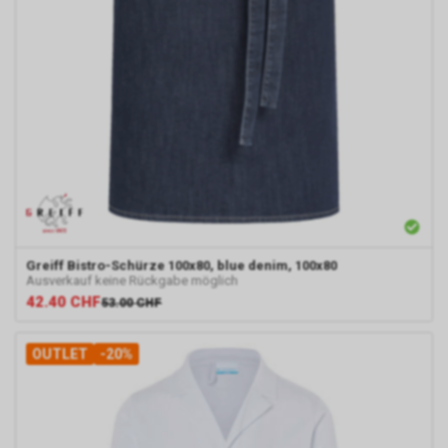
Greiff
Bistro-Schürze 100x80, blue denim, 100x80
Ausverkauf keine Rückgabe möglich
42.40
CHF
53.00
CHF
OUTLET
-20%