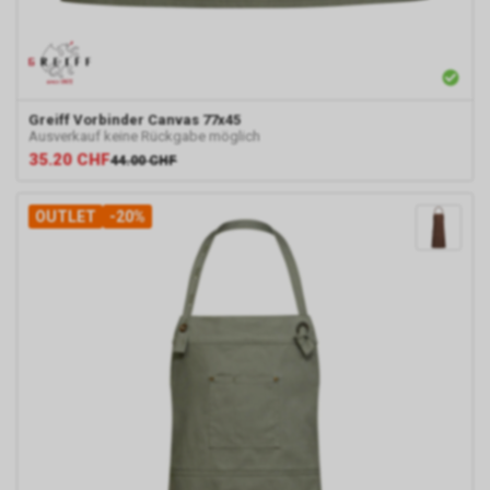
Greiff
Vorbinder Canvas 77x45
Ausverkauf keine Rückgabe möglich
35.20
CHF
44.00
CHF
OUTLET
-20%