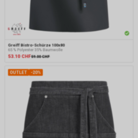
Greiff
Bistro-Schürze 100x80
65 % Polyester 35% Baumwolle
53.10
CHF
59.00
CHF
OUTLET
-20%