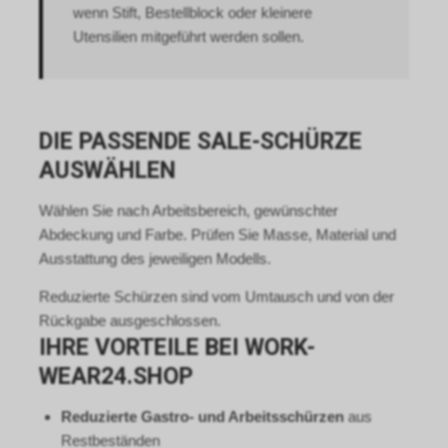
https://www.google.com/settings/ads/plugi
wenn Stift, Bestellblock oder kleinere
ein Browser-Plugin an.
Utensilien mitgeführt werden sollen.
Ebenfalls kann die Verwendung
von Cookies bestimmter
Anbieter bspw. über
http://www.youronlinechoices.com/uk/your-
ad-choices
DIE PASSENDE SALE-SCHÜRZE
oder
AUSWÄHLEN
http://www.networkadvertising.org/choices/
per Opt-out deaktiviert werden.
Wählen Sie nach Arbeitsbereich, gewünschter
Durch das sog. Cross-Device-
Abdeckung und Farbe. Prüfen Sie Masse, Material und
Marketing kann Google Ihr
Nutzungsverhalten unter
Ausstattung des jeweiligen Modells.
Umständen auch über mehrere
Reduzierte Schürzen sind vom Umtausch und von der
Endgeräte hinweg verfolgen,
sodass Ihnen womöglich selbst
Rückgabe ausgeschlossen.
dann interessenbezogene,
IHRE VORTEILE BEI WORK-
personalisierte Werbung
WEAR24.SHOP
angezeigt wird, wenn Sie das
Endgerät wechseln. Dies setzt
Reduzierte Gastro- und Arbeitsschürzen
aus
allerdings voraus, dass Sie der
Restbeständen
Verknüpfung Ihrer