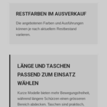
Ihren Besuch als auch die
Nutzung unseres
Internetauftritts.
RESTFARBEN IM AUSVERKAUF
Personenbezogene Daten wird
dabei allerdings nicht
Die angebotenen Farben und Ausführungen
weitergegeben. Sofern Sie
können je nach aktuellem Restbestand
anschliessend den
variieren.
Internetauftritt eines Dritten
besuchen, der seinerseits
ebenfalls das Werbe-Netzwerk
von Google nutzt, werden
womöglich
Werbeeinblendungen
LÄNGE UND TASCHEN
erscheinen, die einen Bezug zu
unserem Internetauftritt bzw. zu
PASSEND ZUM EINSATZ
unseren dortigen Angeboten
WÄHLEN
aufweisen.
Zur dauerhaften Deaktivierung
Kurze Modelle bieten mehr Bewegungsfreiheit,
dieser Funktion bietet Google
für die gängigsten Internet-
während längere Schürzen einen grösseren
Browser über
Bereich abdecken. Taschen sind praktisch,