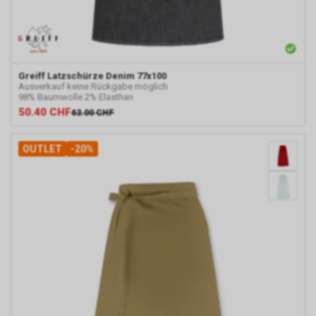
Interesse liegt in der Analyse,
Optimierung und dem
wirtschaftlichen Betrieb unseres
Internetauftritts.
Falls Sie auf eine von Google
Greiff
Latzschürze Denim 77x100
geschaltete Anzeige klicken,
Ausverkauf keine Rückgabe möglich
speichert das von uns
98% Baumwolle 2% Elasthan
eingesetzte Conversion-
50.40
CHF
63.00
CHF
Tracking ein Cookie auf Ihrem
Endgerät. Diese sog.
OUTLET
-20%
Conversion-Cookies verlieren
mit Ablauf von 30 Tagen ihre
Gültigkeit und dienen im Übrigen
nicht Ihrer persönlichen
Identifikation.
Sofern das Cookie noch gültig
ist und Sie eine bestimmte Seite
unseres Internetauftritts
besuchen, können sowohl wir
als auch Google auswerten,
dass Sie auf eine unserer bei
Google platzierten Anzeigen