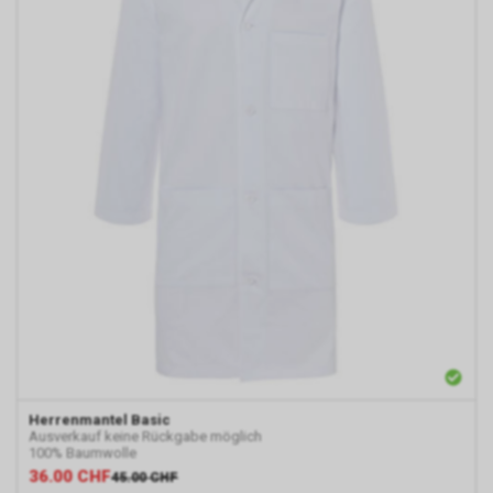
Herrenmantel Basic
Ausverkauf keine Rückgabe möglich
100% Baumwolle
36.00
CHF
45.00
CHF