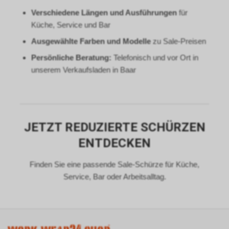
Browserverläufe mit Ihrem
Verschiedene Längen und Ausführungen
für
bestehenden Google-Konto
Küche, Service und Bar
zugestimmt haben.
Ausgewählte Farben und Modelle
zu Sale-Preisen
Google bietet weitergehende
Informationen zu Google
Persönliche Beratung:
Telefonisch und vor Ort in
Remarketing unter
unserem Verkaufsladen in Baar
https://www.google.com/privacy/ads/
an.
JETZT REDUZIERTE SCHÜRZEN
ENTDECKEN
Finden Sie eine passende Sale-Schürze für Küche,
Service, Bar oder Arbeitsalltag.