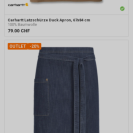
Carhartt
Latzschürze Duck Apron, 67x84 cm
100% Baumwolle
79.00
CHF
OUTLET
-20%