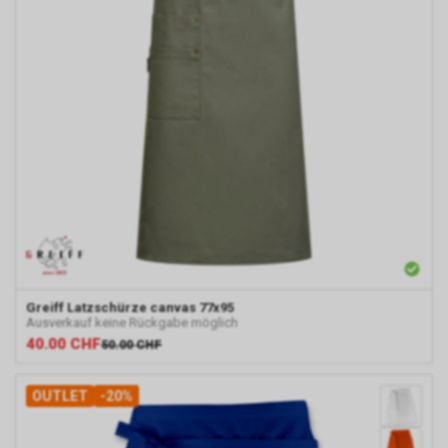
Greiff
Latzschürze canvas 77x95
Ausverkauf keine Rückgabe möglich
40.00
CHF
50.00
CHF
OUTLET
-20%