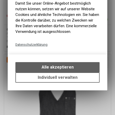
Damit Sie unser Online-Angebot bestmöglich
nutzen können, setzen wir auf unserer Website
Cookies und ähnliche Technologien ein. Sie haben
die Kontrolle darüber, zu welchen Zwecken wir
Ihre Daten verarbeiten dürfen. Eine kommerzielle
Greiff
Latzschürze 72-77x100
Verwendung ist ausgeschlossen.
Ausverkauf keine Rückgabe möglich
11 Farben
65%Polyesrter 35% Baumwolle
Datenschutzerklärung
ab
22.40 CHF
Technische Funktionen
Wir erfassen und speichern
OUTLET
-20%
bestimmte Interaktionen und
Alle akzeptieren
Einstellungen auf Ihrem Gerät,
um die grundlegenden
Individuell verwalten
Funktionen unseres Online-
Angebots, wie die Verwendung
des Warenkorbs, zu
ermöglichen. Bitte beachten Sie,
dass die gespeicherten Daten
keinerlei Rückschlüsse auf Ihre
Google Analytics
persönlichen Informationen