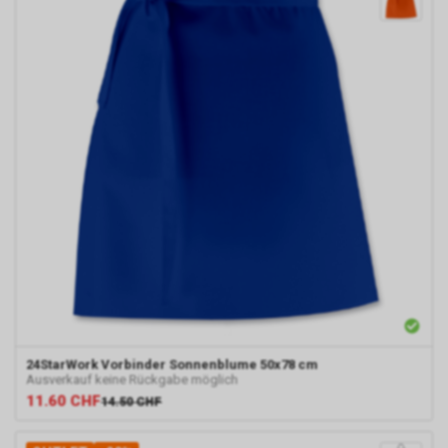
24StarWork
Vorbinder Sonnenblume 50x78 cm
Ausverkauf keine Rückgabe möglich
11.60
CHF
14.50
CHF