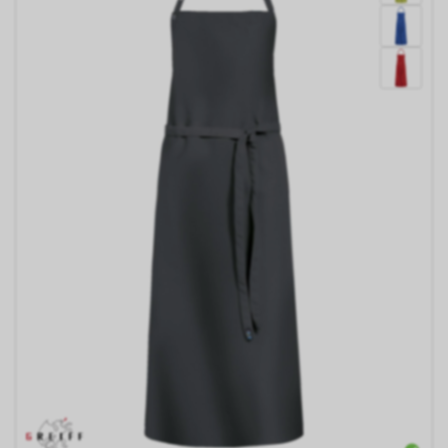
Durch die entsprechenden
Einstellungen Ihres Internet-
Browsers können Sie zudem die
Installation der Cookies
verhindern oder einschränken.
Gleichzeitig können Sie bereits
gespeicherte Cookies jederzeit
löschen. Die hierfür
erforderlichen Schritte und
Massnahmen hängen jedoch
von Ihrem konkret genutzten
Internet-Browser ab. Bei Fragen
benutzen Sie daher bitte die
Hilfefunktion oder
Dokumentation Ihres Internet-
Browsers oder wenden sich an
dessen Hersteller bzw. Support.
Ferner bietet auch Google unter
https://services.google.com/sitestats/de.ht
https://www.google.com/policies/technolog
http://www.google.de/policies/privacy/