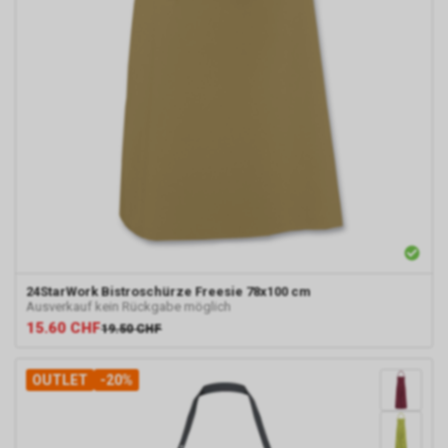
geklickt haben und dass Sie
anschliessend auf unseren
Internetauftritt weitergeleitet
worden sind.
Durch die so eingeholten
Informationen erstellt Google
uns eine Statistik über den
Besuch unseres
Internetauftritts. Zudem
erhalten wir hierdurch
Informationen über die Anzahl
der Nutzer, die auf unsere
Anzeige(n) geklickt haben sowie
über die anschliessend
24StarWork
Bistroschürze Freesie 78x100 cm
Ausverkauf kein Rückgabe möglich
aufgerufenen Seiten unseres
15.60
CHF
19.50
CHF
Internetauftritts. Weder wir
noch Dritte, die ebenfalls
Google-AdWords einsetzten,
OUTLET
-20%
werden hierdurch allerdings in
die Lage versetzt, Sie auf
diesem Wege zu identifizieren.