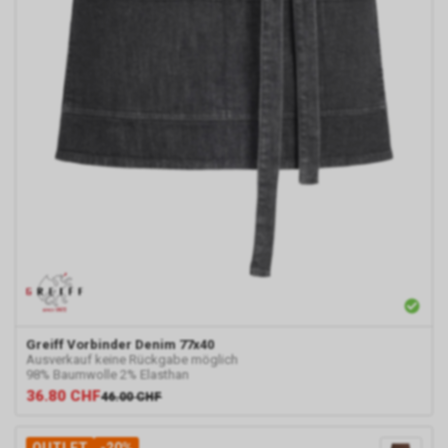
Greiff
Vorbinder Denim 77x40
Ausverkauf keine Rückgabe möglich
98% Baumwolle 2% Elasthan
36.80
CHF
46.00
CHF