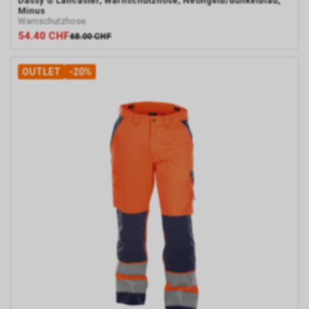
Dassy
® Lancaster, Warnschutzhose, Neongelb/dunkelblau,
Minus
Warnschutzhose
54.40
CHF
68.00
CHF
OUTLET
-20%