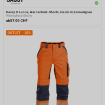
Dassy
® Lucca, Warnschutz-Shorts, Neonrot/zementgrau
Warnschutz-Shorts
ab
57.00 CHF
OUTLET
-25%