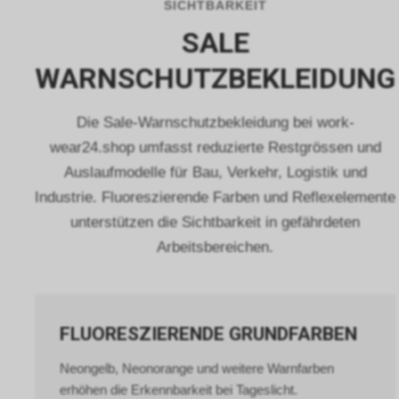
SICHTBARKEIT
anschliessend den Internetauftritt
eines Dritten besuchen, der
SALE
seinerseits ebenfalls das Werbe-
Netzwerk von Google nutzt,
WARNSCHUTZBEKLEIDUNG
werden womöglich
Werbeeinblendungen erscheinen,
Die Sale-Warnschutzbekleidung bei work-
die einen Bezug zu unserem
Internetauftritt bzw. zu unseren
wear24.shop umfasst reduzierte Restgrössen und
dortigen Angeboten aufweisen.
Auslaufmodelle für Bau, Verkehr, Logistik und
Zur dauerhaften Deaktivierung
Industrie. Fluoreszierende Farben und Reflexelemente
dieser Funktion bietet Google für
die gängigsten Internet-Browser
unterstützen die Sichtbarkeit in gefährdeten
über
Arbeitsbereichen.
https://www.google.com/settings/ads/plugi
ein Browser-Plugin an.
Ebenfalls kann die Verwendung von
Cookies bestimmter Anbieter bspw.
über
FLUORESZIERENDE GRUNDFARBEN
http://www.youronlinechoices.com/uk/your-
ad-choices
Neongelb, Neonorange und weitere Warnfarben
oder
erhöhen die Erkennbarkeit bei Tageslicht.