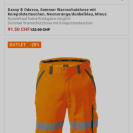
Dassy
® Odessa, Sommer Warnschutzhose mit
Kniepolstertaschen, Neonorange/dunkelblau, Minus
Ausverkauf keine Rückgabe möglich
Sommer Warnschutzhose mit Kniepolstertaschen
91.50
CHF
122.00
CHF
OUTLET
-25%