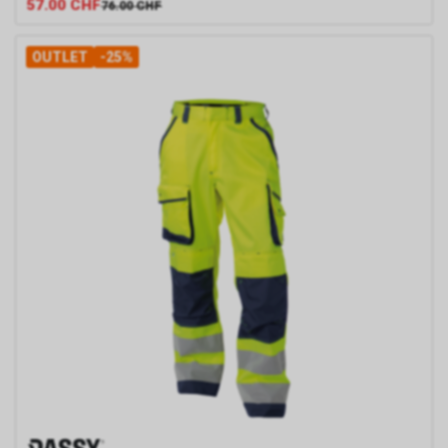
57.00
CHF
76.00
CHF
Wir nutzen das Conversion-
Tracking zur zielgerichteten
Bewerbung unseres Angebots. Im
OUTLET
-25%
Falle einer von Ihnen erteilten
Einwilligung für diese Verarbeitung
ist Rechtsgrundlage Art. 6 Abs. 1 lit.
a DSGVO. Rechtsgrundlage kann
auch Art. 6 Abs. 1 lit. f DSGVO sein.
Unser berechtigtes Interesse liegt
in der Analyse, Optimierung und
dem wirtschaftlichen Betrieb
unseres Internetauftritts.
Falls Sie auf eine von Google
geschaltete Anzeige klicken,
speichert das von uns eingesetzte
Conversion-Tracking ein Cookie auf
Ihrem Endgerät. Diese sog.
Conversion-Cookies verlieren mit
Ablauf von 30 Tagen ihre Gültigkeit
und dienen im Übrigen nicht Ihrer
persönlichen Identifikation.