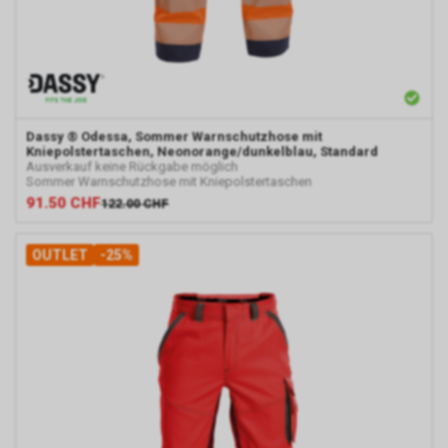
Dassy
® Odessa, Sommer Warnschutzhose mit
Kniepolstertaschen, Neonorange/dunkelblau, Standard
Ausverkauf keine Rückgabe möglich
Sommer Warnschutzhose mit Kniepolstertaschen
91.50
CHF
122.00
CHF
OUTLET
-25%