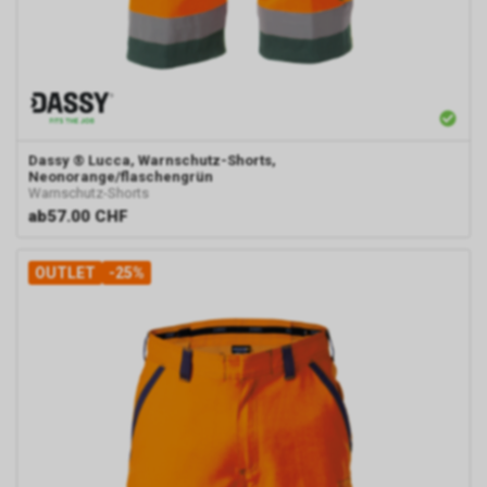
Dassy
® Lucca, Warnschutz-Shorts,
Neonorange/flaschengrün
Warnschutz-Shorts
ab
57.00 CHF
OUTLET
-25%