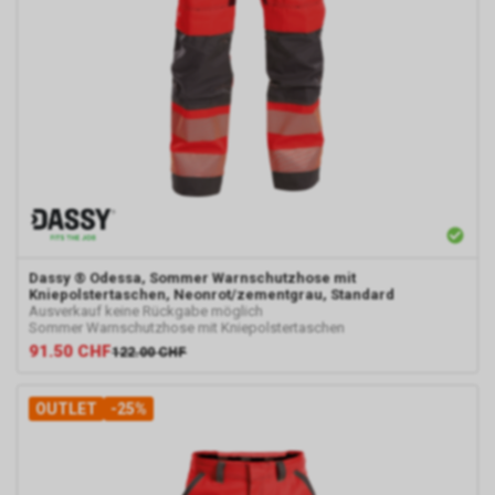
Dassy
® Odessa, Sommer Warnschutzhose mit
Kniepolstertaschen, Neonrot/zementgrau, Standard
Ausverkauf keine Rückgabe möglich
Sommer Warnschutzhose mit Kniepolstertaschen
91.50
CHF
122.00
CHF
OUTLET
-25%