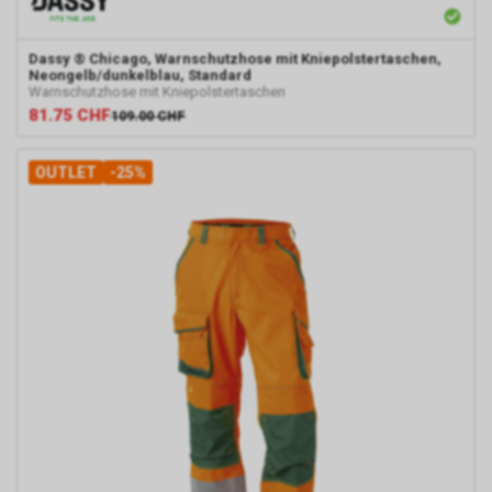
Sofern das Cookie noch gültig ist
und Sie eine bestimmte Seite
unseres Internetauftritts besuchen,
Dassy
® Chicago, Warnschutzhose mit Kniepolstertaschen,
können sowohl wir als auch Google
Neongelb/dunkelblau, Standard
auswerten, dass Sie auf eine
Warnschutzhose mit Kniepolstertaschen
81.75
CHF
unserer bei Google platzierten
109.00
CHF
Anzeigen geklickt haben und dass
Sie anschliessend auf unseren
OUTLET
-25%
Internetauftritt weitergeleitet
worden sind.
Durch die so eingeholten
Informationen erstellt Google uns
eine Statistik über den Besuch
unseres Internetauftritts. Zudem
erhalten wir hierdurch
Informationen über die Anzahl der
Nutzer, die auf unsere Anzeige(n)
geklickt haben sowie über die
anschliessend aufgerufenen Seiten
unseres Internetauftritts. Weder wir
noch Dritte, die ebenfalls Google-
AdWords einsetzten, werden