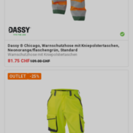
hierdurch allerdings in die Lage
versetzt, Sie auf diesem Wege zu
identifizieren.
Durch die entsprechenden
Einstellungen Ihres Internet-
Browsers können Sie zudem die
Installation der Cookies verhindern
Dassy
® Chicago, Warnschutzhose mit Kniepolstertaschen,
oder einschränken. Gleichzeitig
Neonorange/flaschengrün, Standard
können Sie bereits gespeicherte
Warnschutzhose mit Kniepolstertaschen
Cookies jederzeit löschen. Die
81.75
CHF
109.00
CHF
hierfür erforderlichen Schritte und
Massnahmen hängen jedoch von
OUTLET
-25%
Ihrem konkret genutzten Internet-
Browser ab. Bei Fragen benutzen
Sie daher bitte die Hilfefunktion
oder Dokumentation Ihres Internet-
Browsers oder wenden sich an
dessen Hersteller bzw. Support.
Ferner bietet auch Google unter
https://services.google.com/sitestats/de.ht
https://www.google.com/policies/technolog