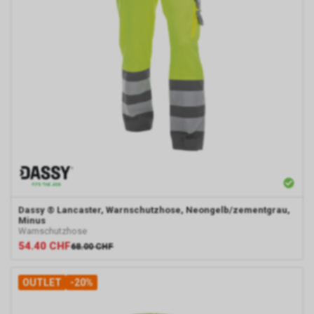
Dassy
® Lancaster, Warnschutzhose, Neongelb/zementgrau,
Minus
Warnschutzhose
54.40
CHF
68.00
CHF
OUTLET
-20%