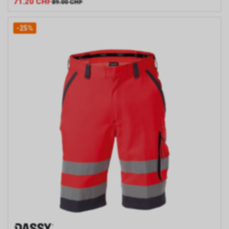
71.20
CHF
89.00
CHF
-25%