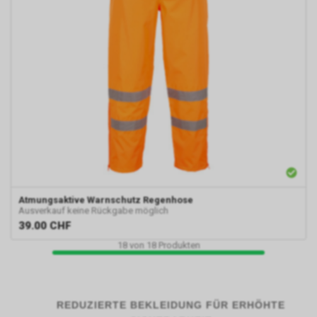
Im Falle einer von Ihnen erteilten
Einwilligung für diese Verarbeitung
ist Rechtsgrundlage Art. 6 Abs. 1 lit.
a DSGVO. Rechtsgrundlage kann
auch Art. 6 Abs. 1 lit. f DSGVO sein.
Unser berechtigtes Interesse liegt
in der Analyse, Optimierung und
dem wirtschaftlichen Betrieb
unseres Internetauftritts.
Damit dieser Werbe-Dienst
ermöglicht werden kann, speichert
Google während Ihres Besuchs
unseres Internetauftritts über Ihren
Internet-Browser ein Cookie mit
Atmungsaktive Warnschutz Regenhose
einer Zahlenfolge auf Ihrem
Ausverkauf keine Rückgabe möglich
Endgerät. Dieses Cookie erfasst in
39.00
CHF
anonymisierter Form sowohl Ihren
18
von
18
Produkten
Besuch als auch die Nutzung
unseres Internetauftritts.
Personenbezogene Daten wird
dabei allerdings nicht
REDUZIERTE BEKLEIDUNG FÜR ERHÖHTE
weitergegeben. Sofern Sie