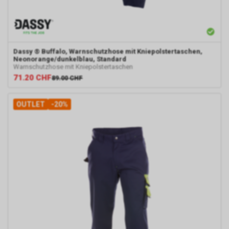
Dassy
® Buffalo, Warnschutzhose mit Kniepolstertaschen,
Neonorange/dunkelblau, Standard
Warnschutzhose mit Kniepolstertaschen
71.20
CHF
89.00
CHF
OUTLET
-20%