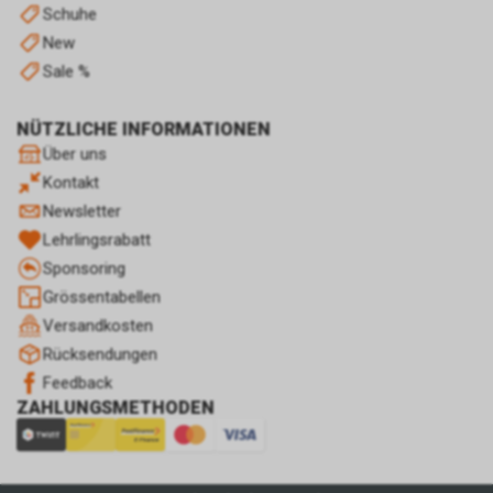
Schuhe
New
Sale %
NÜTZLICHE INFORMATIONEN
Über uns
Kontakt
Newsletter
Lehrlingsrabatt
Sponsoring
Grössentabellen
Versandkosten
Rücksendungen
Feedback
ZAHLUNGSMETHODEN