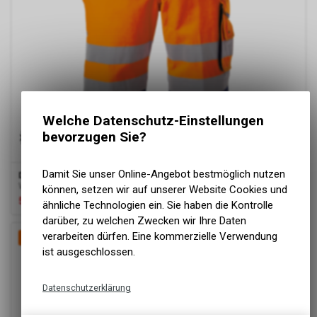
Welche Datenschutz-Einstellungen
bevorzugen Sie?
Damit Sie unser Online-Angebot bestmöglich nutzen
Dassy
® Lucca, Warnschutz-Shorts, Neonorange/dunkelblau
Warnschutz-Shorts
können, setzen wir auf unserer Website Cookies und
57.00
CHF
76.00
CHF
ähnliche Technologien ein. Sie haben die Kontrolle
darüber, zu welchen Zwecken wir Ihre Daten
verarbeiten dürfen. Eine kommerzielle Verwendung
OUTLET
-25%
ist ausgeschlossen.
Datenschutzerklärung
Technische Funktionen