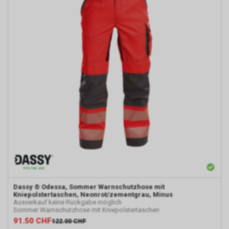
Dassy
® Odessa, Sommer Warnschutzhose mit
Kniepolstertaschen, Neonrot/zementgrau, Minus
Ausverkauf keine Rückgabe möglich
Sommer Warnschutzhose mit Kniepolstertaschen
91.50
CHF
122.00
CHF