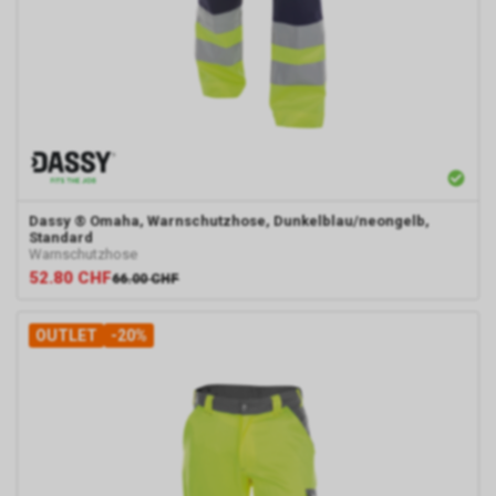
Dassy
® Omaha, Warnschutzhose, Dunkelblau/neongelb,
Standard
Warnschutzhose
52.80
CHF
66.00
CHF
OUTLET
-20%