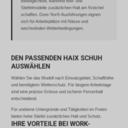
Beweglichkeit, während Mid- und
personenbezogener Daten der
Tracking ein. Es handelt sich
Nutzer verweisen wir auf die
Stiefelmodelle zusätzlichen Halt am Knöchel
hierbei um einen Dienst der
entsprechenden Hinweise zu
Google Ireland Limited, Gordon
schaffen. Gore-Tex®-Ausführungen eignen
den Google-Diensten.
House, Barrow Street, Dublin 4,
sich für Arbeitsplätze mit Nässe und
Nutzungsrichtlinien:
Irland, nachfolgend nur „Google“
wechselnden Wetterbedingungen.
https://www.google.com/intl/de/tagmanage
genannt.
policy.html.
Wir nutzen das Conversion-
Tracking zur zielgerichteten
Bewerbung unseres Angebots.
Im Falle einer von Ihnen erteilten
DEN PASSENDEN HAIX SCHUH
Einwilligung für diese
AUSWÄHLEN
Verarbeitung ist
Rechtsgrundlage Art. 6 Abs. 1 lit.
Wählen Sie das Modell nach Einsatzgebiet, Schafthöhe
a DSGVO. Rechtsgrundlage kann
und benötigtem Wetterschutz. Für längere Arbeitstage
auch Art. 6 Abs. 1 lit. f DSGVO
sind eine präzise Grösse und sicherer Fersenhalt
sein. Unser berechtigtes
Interesse liegt in der Analyse,
entscheidend.
Optimierung und dem
Für unebene Untergründe und Tätigkeiten im Freien
wirtschaftlichen Betrieb unseres
Internetauftritts.
bieten hohe Stiefel zusätzlichen Halt und Schutz.
Falls Sie auf eine von Google
IHRE VORTEILE BEI WORK-
geschaltete Anzeige klicken,