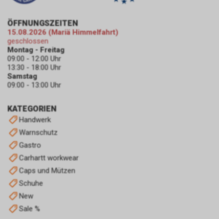
Gleichzeitig können Sie bereits
gespeicherte Cookies jederzeit
ÖFFNUNGSZEITEN
löschen. Die hierfür
15.08.2026 (Mariä Himmelfahrt)
erforderlichen Schritte und
geschlossen
Massnahmen hängen jedoch
Montag - Freitag
von Ihrem konkret genutzten
09:00 - 12:00 Uhr
Internet-Browser ab. Bei Fragen
13:30 - 18:00 Uhr
benutzen Sie daher bitte die
Samstag
09:00 - 13:00 Uhr
Hilfefunktion oder
Dokumentation Ihres Internet-
Browsers oder wenden sich an
KATEGORIEN
dessen Hersteller bzw. Support.
Handwerk
Ferner bietet auch Google unter
Warnschutz
https://services.google.com/sitestats/de.ht
Gastro
https://www.google.com/policies/technolog
http://www.google.de/policies/privacy/
Carhartt workwear
weitergehende Informationen
Caps und Mützen
zu diesem Thema und dabei
Schuhe
insbesondere zu den
New
Möglichkeiten der Unterbindung
der Datennutzung an.
Sale %
Einsatz von Google