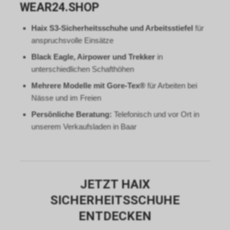
WEAR24.SHOP
speichert das von uns
eingesetzte Conversion-
Haix S3-Sicherheitsschuhe und Arbeitsstiefel
für
Tracking ein Cookie auf Ihrem
anspruchsvolle Einsätze
Endgerät. Diese sog.
Conversion-Cookies verlieren
Black Eagle, Airpower und Trekker
in
mit Ablauf von 30 Tagen ihre
unterschiedlichen Schafthöhen
Gültigkeit und dienen im Übrigen
Mehrere Modelle mit Gore-Tex®
für Arbeiten bei
nicht Ihrer persönlichen
Identifikation.
Nässe und im Freien
Sofern das Cookie noch gültig
Persönliche Beratung:
Telefonisch und vor Ort in
ist und Sie eine bestimmte Seite
unserem Verkaufsladen in Baar
unseres Internetauftritts
besuchen, können sowohl wir
als auch Google auswerten,
dass Sie auf eine unserer bei
Google platzierten Anzeigen
JETZT HAIX
geklickt haben und dass Sie
anschliessend auf unseren
SICHERHEITSSCHUHE
Internetauftritt weitergeleitet
ENTDECKEN
worden sind.
Durch die so eingeholten