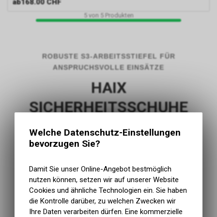
ab
168.00 CHF
5
von
5
Produkten
ROBUSTE S3-ARBEITSSTIEFEL FÜR
ANSPRUCHSVOLLE EINSÄTZE
HAIX
SICHERHEITSSCHUHE
Die Haix Sicherheitsschuhe bei work-
Welche Datenschutz-Einstellungen
bevorzugen Sie?
wear24.shop umfassen robuste S3-Modelle für
Bau, Handwerk, Forst und anspruchsvolle
Damit Sie unser Online-Angebot bestmöglich
Arbeiten im Freien. Black Eagle, Airpower und
nutzen können, setzen wir auf unserer Website
Trekker verbinden hohe Schäfte, strapazierfähige
Cookies und ähnliche Technologien ein. Sie haben
Materialien und je nach Modell Gore-Tex®-
die Kontrolle darüber, zu welchen Zwecken wir
Ihre Daten verarbeiten dürfen. Eine kommerzielle
Ausstattung.