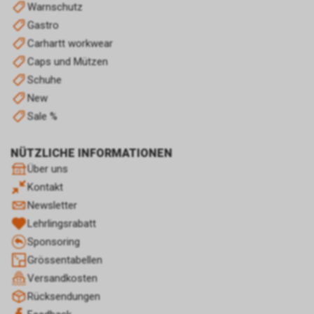
Optimierung und dem
Warnschutz
wirtschaftlichen Betrieb unseres
Gastro
Internetauftritts.
Carhartt workwear
Falls Sie auf eine von Google
Caps und Mützen
geschaltete Anzeige klicken,
speichert das von uns
Schuhe
eingesetzte Conversion-
New
Tracking ein Cookie auf Ihrem
Sale %
Endgerät. Diese sog.
Conversion-Cookies verlieren
NÜTZLICHE INFORMATIONEN
mit Ablauf von 30 Tagen ihre
Gültigkeit und dienen im Übrigen
Über uns
nicht Ihrer persönlichen
Kontakt
Identifikation.
Newsletter
Sofern das Cookie noch gültig
Lehrlingsrabatt
ist und Sie eine bestimmte Seite
unseres Internetauftritts
Sponsoring
besuchen, können sowohl wir
Grössentabellen
als auch Google auswerten,
Versandkosten
dass Sie auf eine unserer bei
Rücksendungen
Google platzierten Anzeigen