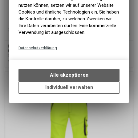
nutzen können, setzen wir auf unserer Website
Cookies und ähnliche Technologien ein. Sie haben
die Kontrolle darüber, zu welchen Zwecken wir
Ihre Daten verarbeiten dürfen. Eine kommerzielle
Verwendung ist ausgeschlossen.
Dassy
® Aruba, Stretch-Warnschutzbundhose mit
Datenschutzerklärung
Kniepolstertaschen, Neonorange/dunkelblau, Plus
Stretch-Warnschutzbundhose mit Kniepolstertaschen
Technische Funktionen
122.00
CHF
Wir erfassen und speichern
bestimmte Interaktionen und
Alle akzeptieren
Einstellungen auf Ihrem Gerät,
um die grundlegenden
Individuell verwalten
Funktionen unseres Online-
Angebots, wie die Verwendung
des Warenkorbs, zu
ermöglichen. Bitte beachten Sie,
dass die gespeicherten Daten
keinerlei Rückschlüsse auf Ihre
Google Analytics
persönlichen Informationen
zulassen.
Diese Website benutzt Google