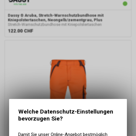
Dassy
® Aruba, Stretch-Warnschutzbundhose mit
Kniepolstertaschen, Neongelb/zementgrau, Plus
Stretch-Warnschutzbundhose mit Kniepolstertaschen
122.00
CHF
Welche Datenschutz-Einstellungen
bevorzugen Sie?
Damit Sie unser Online-Angebot bestmöglich