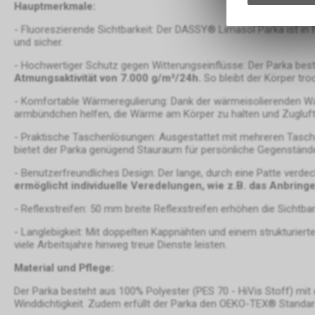
Hauptmerkmale:
- Fluoreszierende Sichtbarkeit: Der DASSY® Limasol Parka ist in f
und sicher.
- Hochwertiger Schutz gegen Witterungseinflüsse: Der Parka bes
Atmungsaktivität von 7.000 g/m²/24h.
So bleibt der Körper tro
- Komfortable Wärmeregulierung: Dank der wärmeisolierenden Wat
armbündchen helfen, die Wärme am Körper zu halten und Zugluft
- Praktische Taschenlösungen: Ausgestattet mit mehreren Tasche
bietet der Parka genügend Stauraum für persönliche Gegenstände 
- Benutzerfreundliches Design: Der lange, durch eine Patte verd
ermöglicht individuelle Veredelungen, wie z.B. das Anbring
- Reflexstreifen: 50 mm breite Reflexstreifen erhöhen die Sichtbar
- Langlebigkeit: Mit doppelten Kappnähten und einem strukturiert
viele Arbeitsjahre hinweg treue Dienste leisten.
Material und Pflege:
Der Parka besteht aus 100% Polyester (PES 70 - HiVis Stoff) mi
Winddichtigkeit. Zudem erfüllt der Parka den OEKO-TEX® Standard