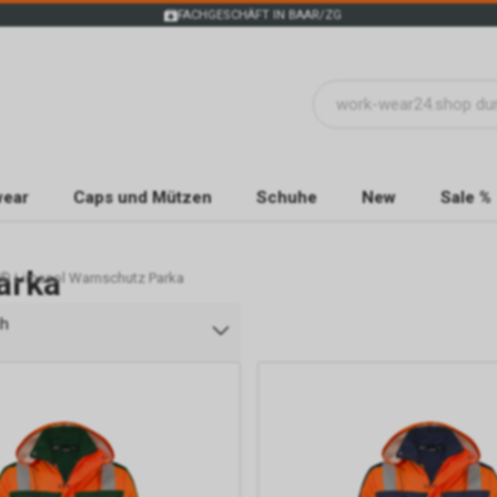
FACHGESCHÄFT IN BAAR/ZG
wear
Caps und Mützen
Schuhe
New
Sale %
arka
® Limasol Warnschutz Parka
ch