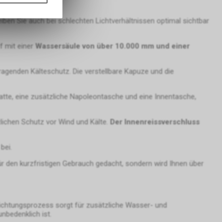
ass die
nformationen
eiben Sie auch bei schlechten Lichtverhältnissen optimal sichtbar
f mit einer
Wassersäule von über 10.000 mm und einer
er Google
ien, die auf
genden Kälteschutz. Die verstellbare Kapuze und die
tzung der
formationen
tte, eine zusätzliche Napoleontasche und eine Innentasche,
rver von
lichen Schutz vor Wind und Kälte.
Der Innenreissverschluss
bei.
gs über eine
pielsweise
ür den kurzfristigen Gebrauch gedacht, sondern wird Ihnen über
line-
erung der
Nutzer. Für
er
hichtungsprozess sorgt für zusätzliche Wasser- und
sten.
nbedenklich ist.