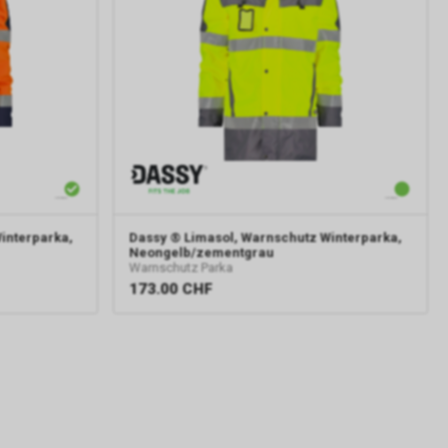
interparka,
Dassy
® Limasol, Warnschutz Winterparka,
Neongelb/zementgrau
Warnschutz Parka
173.00
CHF