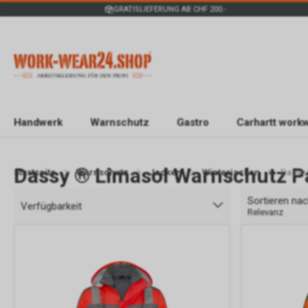
GRATISLIEFERUNG AB CHF 200.-
Handwerk
Warnschutz
Gastro
Carhartt work
Dassy ® Limasol Warnschutz P
Startseite
Warnschutz
Jacken
Winterjacken
Dassy 
Sortieren na
Verfügbarkeit
Relevanz