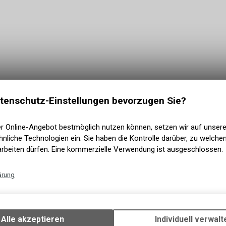
tenschutz-Einstellungen bevorzugen Sie?
er Online-Angebot bestmöglich nutzen können, setzen wir auf unser
nliche Technologien ein. Sie haben die Kontrolle darüber, zu welch
arbeiten dürfen. Eine kommerzielle Verwendung ist ausgeschlossen.
5
von
5
Produkten
terparka: Ihre sichere Wahl für
ärung
Technische Funktionen
Warnschutz Winterparka – einem unverzichtbaren Kleidungsstück für 
Wir erfassen und speichern bestimmte Interaktionen und Einstellun
herheit und Sichtbarkeit. Ideal für Berufe, in denen Persönlichkeit
Ihrem Gerät, um die grundlegenden Funktionen unseres Online-Angeb
Alle akzeptieren
Individuell verwalt