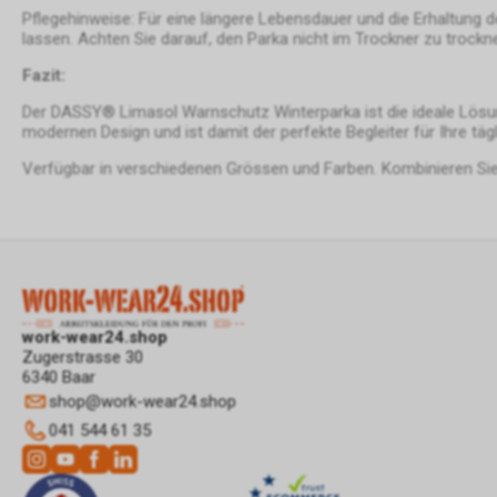
Pflegehinweise: Für eine längere Lebensdauer und die Erhaltung d
lassen. Achten Sie darauf, den Parka nicht im Trockner zu trock
Fazit:
Der DASSY® Limasol Warnschutz Winterparka ist die ideale Lösung
modernen Design und ist damit der perfekte Begleiter für Ihre tägl
Verfügbar in verschiedenen Grössen und Farben. Kombinieren Si
work-wear24.shop
Zugerstrasse 30
6340 Baar
shop
@
work-wear24.shop
041 544 61 35