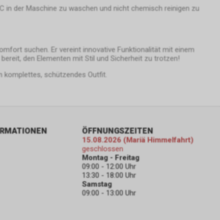
e-
0°C in der Maschine zu waschen und nicht chemisch reinigen zu
gle AdWords
mfort suchen. Er vereint innovative Funktionalität mit einem
 um einen
bereit, den Elementen mit Stil und Sicherheit zu trotzen!
n 4, Irland,
 komplettes, schützendes Outfit.
 unseres
erarbeitung
 auch Art. 6
lyse,
tts.
ORMATIONEN
ÖFFNUNGSZEITEN
t das von uns
15.08.2026 (Mariä Himmelfahrt)
se sog.
geschlossen
t und dienen
Montag - Freitag
09:00 - 12:00 Uhr
13:30 - 18:00 Uhr
eres
Samstag
werten, dass
09:00 - 13:00 Uhr
 und dass
sind.
istik über