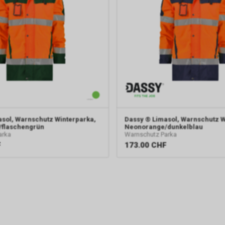
sol, Warnschutz Winterparka,
Dassy
® Limasol, Warnschutz W
flaschengrün
Neonorange/dunkelblau
arka
Warnschutz Parka
F
173.00
CHF