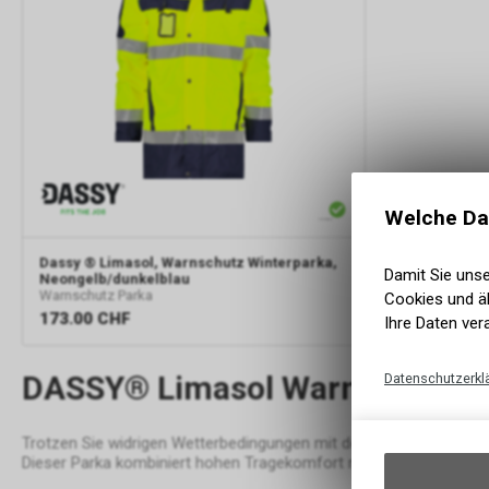
Welche Da
Dassy
® Limasol, Warnschutz Winterparka,
Damit Sie uns
Neongelb/dunkelblau
Warnschutz Parka
Cookies und äh
173.00
CHF
Ihre Daten ver
DASSY® Limasol Warnschutz Win
Datenschutzerkl
Trotzen Sie widrigen Wetterbedingungen mit dem DASSY® Limasol 
Dieser Parka kombiniert hohen Tragekomfort mit erstklassiger Sic